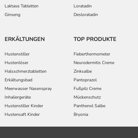
Laktase Tabletten
Loratadin
Ginseng
Desloratadin
ERKÄLTUNGEN
TOP PRODUKTE
Hustenstiller
Fieberthermometer
Hustenlöser
Neurodermitis Creme
Halsschmerztabletten
Zinksalbe
Erkältungsbad
Pantoprazol
Meerwasser Nasenspray
Fußpilz Creme
Inhaliergeräte
Mückenschutz
Hustenstiller Kinder
Panthenol Salbe
Hustensaft Kinder
Bryonia