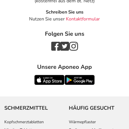
(kostenfrei aus dem dt. Netz)
dem auf der Packung oder der Umverpackung
angegebenen Verfallsdatum. Das Verfallsdatum bezieht
Schreiben Sie uns
sich auf den letzten Tag des angegebenen Monats.
Nutzen Sie unser
Kontaktformular
Inhaltsstoffe
Folgen Sie uns
Wirkstoff
je 100 ml Sirup:
66,7 g Lactulose
Sonstige Bestandteile: D-Galactose, Lactose-
Monohydrat, gereinigtes Wasser
Unsere Aponeo App
Adresse des Anbieters/Herstellers
STADA Consumer Health Deutschland GmbH
Stadastr. 2-18
61118 Bad Vilbel
SCHMERZMITTEL
HÄUFIG GESUCHT
Das
PDF des Beipackzettels
können Sie sich oben
herunterladen.
Kopfschmerztabletten
Wärmepflaster