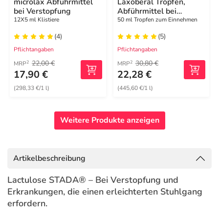
microlax Abführmittel
Laxoberal Tropfen,
bei Verstopfung
Abführmittel bei
Verstopfung
12X5 ml Klistiere
50 ml Tropfen zum Einnehmen
(4)
(5)
Pflichtangaben
Pflichtangaben
22,00 €
30,80 €
2
2
MRP
MRP
17,90 €
22,28 €
(298,33 €/1 l)
(445,60 €/1 l)
Weitere Produkte anzeigen
Artikelbeschreibung
Lactulose STADA® – Bei Verstopfung und
Erkrankungen, die einen erleichterten Stuhlgang
erfordern.