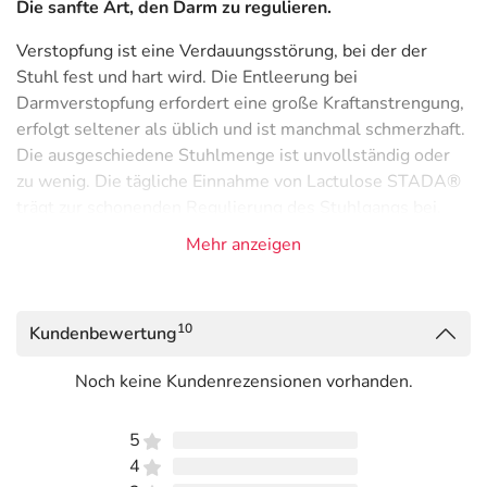
Die sanfte Art, den Darm zu regulieren.
Verstopfung ist eine Verdauungsstörung, bei der der
Stuhl fest und hart wird. Die Entleerung bei
Darmverstopfung erfordert eine große Kraftanstrengung,
erfolgt seltener als üblich und ist manchmal schmerzhaft.
Die ausgeschiedene Stuhlmenge ist unvollständig oder
zu wenig. Die tägliche Einnahme von Lactulose STADA®
trägt zur schonenden Regulierung des Stuhlgangs bei.
Mehr anzeigen
Lactulose STADA® ist ein rezeptfreies Abführmittel, gut
verträglich und das Mittel der Wahl für Schwangere und
Stillende.
10
Kundenbewertung
Das abführende Medikament wird als Sirup
eingenommen und ist auch für Menschen geeignet, die
Noch keine Kundenrezensionen vorhanden.
bei Verstopfung Probleme mit dem Schlucken von
Abführtabletten haben.
5
4
So wirkt Lactulose STADA®