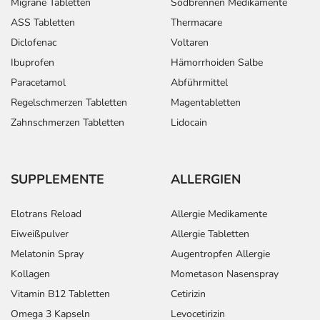
Migräne Tabletten
Sodbrennen Medikamente
ASS Tabletten
Thermacare
Diclofenac
Voltaren
Ibuprofen
Hämorrhoiden Salbe
Paracetamol
Abführmittel
Regelschmerzen Tabletten
Magentabletten
Zahnschmerzen Tabletten
Lidocain
SUPPLEMENTE
ALLERGIEN
Elotrans Reload
Allergie Medikamente
Eiweißpulver
Allergie Tabletten
Melatonin Spray
Augentropfen Allergie
Kollagen
Mometason Nasenspray
Vitamin B12 Tabletten
Cetirizin
Omega 3 Kapseln
Levocetirizin