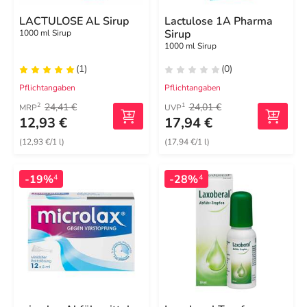
LACTULOSE AL Sirup
Lactulose 1A Pharma
Sirup
1000 ml Sirup
1000 ml Sirup
(1)
(0)
Pflichtangaben
Pflichtangaben
24,41 €
24,01 €
2
1
MRP
UVP
12,93 €
17,94 €
(12,93 €/1 l)
(17,94 €/1 l)
-19%
-28%
4
4