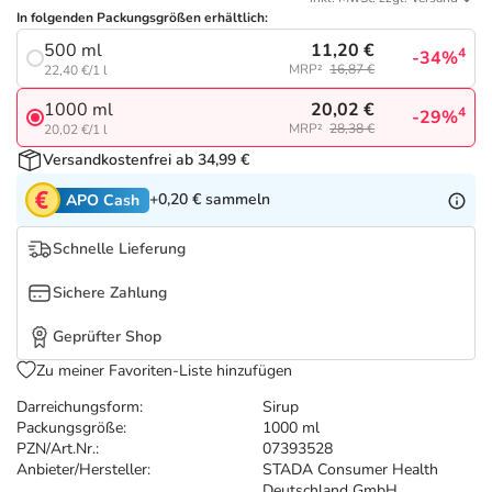
Refluthin, Lasea & Carmenthin Deals
Sport & Fitness
Täglich gut versorgt
In folgenden Packungsgrößen erhältlich:
11,20 €
500 ml
4
-34%
Salus Deals
Tierapotheke
MRP²
16,87 €
22,40 €/1 l
20,02 €
1000 ml
4
-29%
Vitamine & Mineralstoffe
MRP²
28,38 €
20,02 €/1 l
Versandkostenfrei ab 34,99 €
Marken
+0,20 €
sammeln
APO Cash
Schnelle Lieferung
Sichere Zahlung
Geprüfter Shop
Zu meiner Favoriten-Liste hinzufügen
Darreichungsform:
Sirup
Packungsgröße:
1000 ml
PZN/Art.Nr.:
07393528
Anbieter/Hersteller:
STADA Consumer Health
Deutschland GmbH