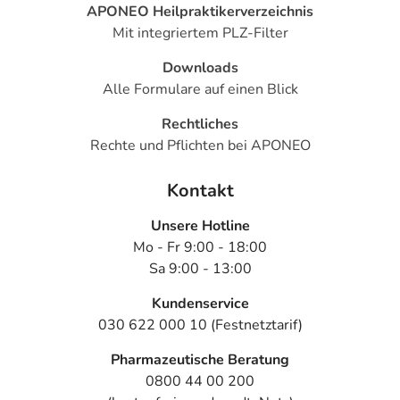
dem Frühstück als besonders verträglich erwiesen
APONEO Heilpraktikerverzeichnis
Mit integriertem PLZ-Filter
Hinweise
Downloads
Enthält:
Fructose
,
Galactose
und
Lactose
Alle Formulare auf einen Blick
Beachten Sie, dass in 100 ml Lactulose STADA® max.
Rechtliches
17 g verdauliche Kohlenhydrate enthalten sind, das
Rechte und Pflichten bei APONEO
entspricht max. 1,4 BE.
Lactulose STADA® darf
nicht
eingenommen werden,
Kontakt
wenn Sie überempfindlich (allergisch) gegen Lactulose
oder einen der sonstigen Bestandteile von Lactulose
Unsere Hotline
STADA® sind und wenn Sie Beschwerden wie
Mo - Fr 9:00 - 18:00
Bauchschmerzen, Erbrechen und Fieber
haben. Dies
Sa 9:00 - 13:00
können Anzeichen einer ernsten Erkrankung, wie z.B.
Kundenservice
Darmverschluss (Ileus) oder Entzündungen im Magen-
030 622 000 10 (Festnetztarif)
Darm-Bereich sein. Bei solchen Beschwerden sollte
umgehend ärztlicher Rat eingeholt werden.
Pharmazeutische Beratung
0800 44 00 200
Bitte verwenden Sie dieses Arzneimittel nicht mehr nach