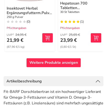
Hepatosan 700
Tabletten
Insektovet Herbal
Ergänzungsfuttermittel
30 St Tabletten
Ergänzungsfutterm.Pulver
für kleine Hunde und
für Hunde
250 g Pulver
Katzen
(0)
(1)
Pflichtangaben
Pflichtangaben
24,95 €
25,65 €
1
1
UVP
UVP
21,99 €
23,99 €
(87,96 €/1 kg)
(0,80 €/1 St)
Weitere Produkte anzeigen
Artikelbeschreibung
Fit-BARF Dorschlebertran ist ein hochwertiger Lieferant
für Omega-3-Fettsäuren und Vitamin D. Omega-3-
Fettsäuren (z.B. Linolensäure) sind mehrfach ungesättigte