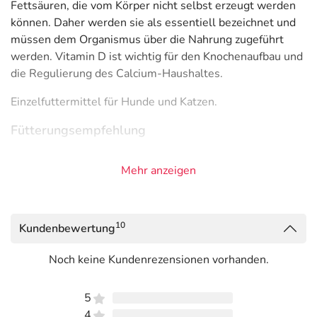
Fettsäuren, die vom Körper nicht selbst erzeugt werden
können. Daher werden sie als essentiell bezeichnet und
müssen dem Organismus über die Nahrung zugeführt
werden. Vitamin D ist wichtig für den Knochenaufbau und
die Regulierung des Calcium-Haushaltes.
Einzelfuttermittel für Hunde und Katzen.
Fütterungsempfehlung
1 - 2 mal wöchentlich:
Mehr anzeigen
kleine Hunde, Katzen ½ Tl.
mittlere Hunde 1 Tl.
große Hunde 1 ½ Tl.
10
Kundenbewertung
Bei täglicher Fütterung empfehlen wir einen Zeitraum
Noch keine Kundenrezensionen vorhanden.
von 4 - 6 Wochen.
5
Nach dem Öffnen gekühlt und dunkel aufbewahren und
4