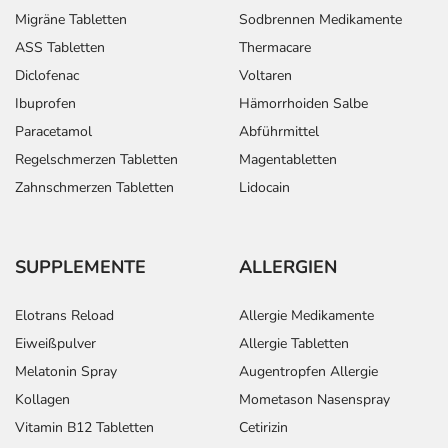
Migräne Tabletten
Sodbrennen Medikamente
ASS Tabletten
Thermacare
Diclofenac
Voltaren
Ibuprofen
Hämorrhoiden Salbe
Paracetamol
Abführmittel
Regelschmerzen Tabletten
Magentabletten
Zahnschmerzen Tabletten
Lidocain
SUPPLEMENTE
ALLERGIEN
Elotrans Reload
Allergie Medikamente
Eiweißpulver
Allergie Tabletten
Melatonin Spray
Augentropfen Allergie
Kollagen
Mometason Nasenspray
Vitamin B12 Tabletten
Cetirizin