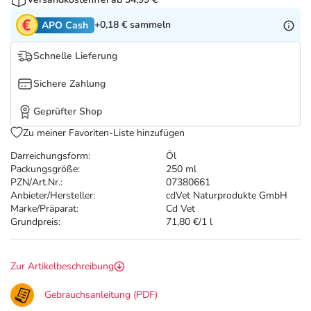
Refluthin, Lasea & Carmenthin Deals
Sport & Fitness
Täglich gut versorgt
+0,18 €
sammeln
APO Cash
Salus Deals
Tierapotheke
Schnelle Lieferung
Vitamine & Mineralstoffe
Sichere Zahlung
Geprüfter Shop
Marken
Zu meiner Favoriten-Liste hinzufügen
Darreichungsform:
Öl
Packungsgröße:
250 ml
PZN/Art.Nr.:
07380661
Anbieter/Hersteller:
cdVet Naturprodukte GmbH
Marke/Präparat:
Cd Vet
Grundpreis:
71,80 €/1 l
Zur Artikelbeschreibung
Gebrauchsanleitung (PDF)