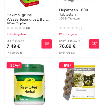
Hepatosan 1600
Tabletten
Hakimol grüne
Ergänzungsfuttermittel
120 St Tabletten
Wasserlösung vet. (für
für Hunde
Tiere)
100 ml Tropfen
(0)
(0)
Pflichtangaben
Pflichtangaben
8,80 €
110,67 €
2
1
MRP
UVP
7,49 €
76,69 €
(74,90 €/1 l)
(0,64 €/1 St)
-12%
-6%
3
3