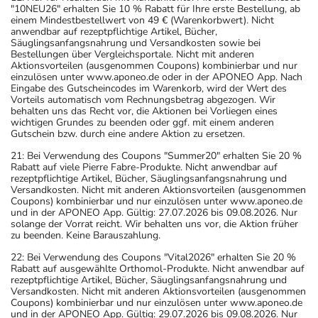
"10NEU26" erhalten Sie 10 % Rabatt für Ihre erste Bestellung, ab
einem Mindestbestellwert von 49 € (Warenkorbwert). Nicht
anwendbar auf rezeptpflichtige Artikel, Bücher,
Säuglingsanfangsnahrung und Versandkosten sowie bei
Bestellungen über Vergleichsportale. Nicht mit anderen
Aktionsvorteilen (ausgenommen Coupons) kombinierbar und nur
einzulösen unter www.aponeo.de oder in der APONEO App. Nach
Eingabe des Gutscheincodes im Warenkorb, wird der Wert des
Vorteils automatisch vom Rechnungsbetrag abgezogen. Wir
behalten uns das Recht vor, die Aktionen bei Vorliegen eines
wichtigen Grundes zu beenden oder ggf. mit einem anderen
Gutschein bzw. durch eine andere Aktion zu ersetzen.
21: Bei Verwendung des Coupons "Summer20" erhalten Sie 20 %
Rabatt auf viele Pierre Fabre-Produkte. Nicht anwendbar auf
rezeptpflichtige Artikel, Bücher, Säuglingsanfangsnahrung und
Versandkosten. Nicht mit anderen Aktionsvorteilen (ausgenommen
Coupons) kombinierbar und nur einzulösen unter www.aponeo.de
und in der APONEO App. Gültig: 27.07.2026 bis 09.08.2026. Nur
solange der Vorrat reicht. Wir behalten uns vor, die Aktion früher
zu beenden. Keine Barauszahlung.
22: Bei Verwendung des Coupons "Vital2026" erhalten Sie 20 %
Rabatt auf ausgewählte Orthomol-Produkte. Nicht anwendbar auf
rezeptpflichtige Artikel, Bücher, Säuglingsanfangsnahrung und
Versandkosten. Nicht mit anderen Aktionsvorteilen (ausgenommen
Coupons) kombinierbar und nur einzulösen unter www.aponeo.de
und in der APONEO App. Gültig: 29.07.2026 bis 09.08.2026. Nur