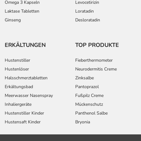
Omega 3 Kapseln
Levocetirizin
Laktase Tabletten
Loratadin
Ginseng
Desloratadin
ERKÄLTUNGEN
TOP PRODUKTE
Hustenstiller
Fieberthermometer
Hustenlöser
Neurodermitis Creme
Halsschmerztabletten
Zinksalbe
Erkältungsbad
Pantoprazol
Meerwasser Nasenspray
Fußpilz Creme
Inhaliergeräte
Mückenschutz
Hustenstiller Kinder
Panthenol Salbe
Hustensaft Kinder
Bryonia