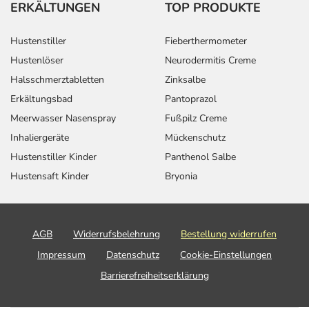
ERKÄLTUNGEN
TOP PRODUKTE
Hustenstiller
Fieberthermometer
Hustenlöser
Neurodermitis Creme
Halsschmerztabletten
Zinksalbe
Erkältungsbad
Pantoprazol
Meerwasser Nasenspray
Fußpilz Creme
Inhaliergeräte
Mückenschutz
Hustenstiller Kinder
Panthenol Salbe
Hustensaft Kinder
Bryonia
AGB
Widerrufsbelehrung
Bestellung widerrufen
Impressum
Datenschutz
Cookie-Einstellungen
Barrierefreiheitserklärung