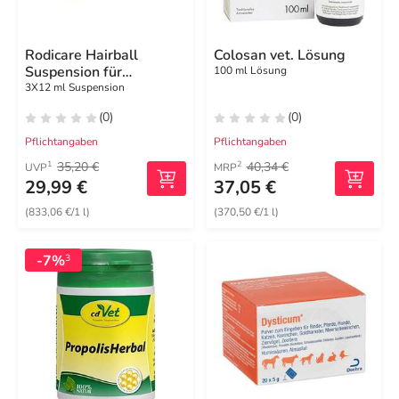
Rodicare Hairball
Colosan vet. Lösung
Suspension für
100 ml Lösung
Meerschweinchen und
3X12 ml Suspension
Zwergkaninchen
(0)
(0)
Pflichtangaben
Pflichtangaben
35,20 €
40,34 €
1
2
UVP
MRP
29,99 €
37,05 €
(833,06 €/1 l)
(370,50 €/1 l)
-7%
3