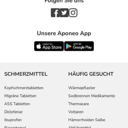
Folgen Sie uns
Unsere Aponeo App
SCHMERZMITTEL
HÄUFIG GESUCHT
Kopfschmerztabletten
Wärmepflaster
Migräne Tabletten
Sodbrennen Medikamente
ASS Tabletten
Thermacare
Diclofenac
Voltaren
Ibuprofen
Hämorrhoiden Salbe
Paracetamol
Abführmittel