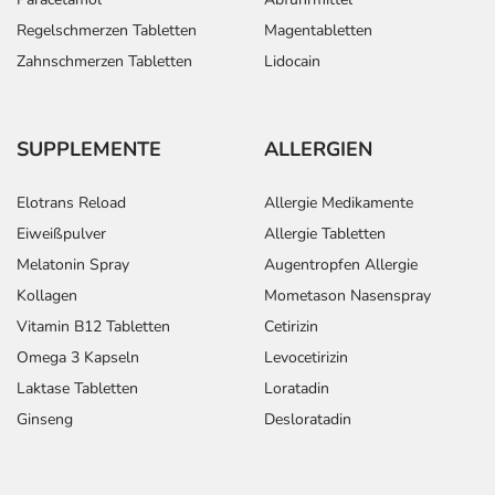
Regelschmerzen Tabletten
Magentabletten
Zahnschmerzen Tabletten
Lidocain
SUPPLEMENTE
ALLERGIEN
Elotrans Reload
Allergie Medikamente
Eiweißpulver
Allergie Tabletten
Melatonin Spray
Augentropfen Allergie
Kollagen
Mometason Nasenspray
Vitamin B12 Tabletten
Cetirizin
Omega 3 Kapseln
Levocetirizin
Laktase Tabletten
Loratadin
Ginseng
Desloratadin