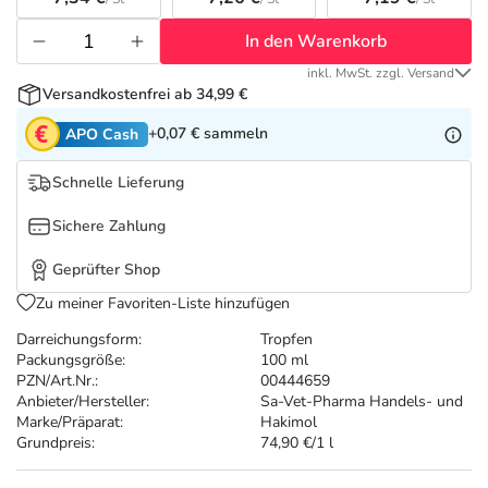
Refluthin, Lasea & Carmenthin Deals
Sport & Fitness
Täglich gut versorgt
In den Warenkorb
Salus Deals
Tierapotheke
inkl. MwSt. zzgl. Versand
Versandkostenfrei ab 34,99 €
Vitamine & Mineralstoffe
+0,07 €
sammeln
APO Cash
Schnelle Lieferung
Marken
Sichere Zahlung
Geprüfter Shop
Zu meiner Favoriten-Liste hinzufügen
Darreichungsform:
Tropfen
Packungsgröße:
100 ml
PZN/Art.Nr.:
00444659
Anbieter/Hersteller:
Sa-Vet-Pharma Handels- und
Marke/Präparat:
Hakimol
Grundpreis:
74,90 €/1 l