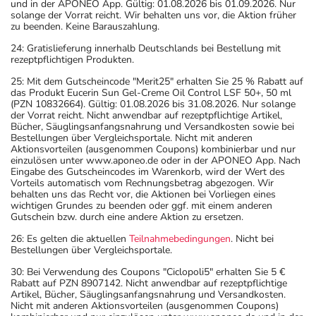
und in der APONEO App. Gültig: 01.08.2026 bis 01.09.2026. Nur
solange der Vorrat reicht. Wir behalten uns vor, die Aktion früher
zu beenden. Keine Barauszahlung.
24: Gratislieferung innerhalb Deutschlands bei Bestellung mit
rezeptpflichtigen Produkten.
25: Mit dem Gutscheincode "Merit25" erhalten Sie 25 % Rabatt auf
das Produkt Eucerin Sun Gel-Creme Oil Control LSF 50+, 50 ml
(PZN 10832664). Gültig: 01.08.2026 bis 31.08.2026. Nur solange
der Vorrat reicht. Nicht anwendbar auf rezeptpflichtige Artikel,
Bücher, Säuglingsanfangsnahrung und Versandkosten sowie bei
Bestellungen über Vergleichsportale. Nicht mit anderen
Aktionsvorteilen (ausgenommen Coupons) kombinierbar und nur
einzulösen unter www.aponeo.de oder in der APONEO App. Nach
Eingabe des Gutscheincodes im Warenkorb, wird der Wert des
Vorteils automatisch vom Rechnungsbetrag abgezogen. Wir
behalten uns das Recht vor, die Aktionen bei Vorliegen eines
wichtigen Grundes zu beenden oder ggf. mit einem anderen
Gutschein bzw. durch eine andere Aktion zu ersetzen.
26: Es gelten die aktuellen
Teilnahmebedingungen
. Nicht bei
Bestellungen über Vergleichsportale.
30: Bei Verwendung des Coupons "Ciclopoli5" erhalten Sie 5 €
Rabatt auf PZN 8907142. Nicht anwendbar auf rezeptpflichtige
Artikel, Bücher, Säuglingsanfangsnahrung und Versandkosten.
Nicht mit anderen Aktionsvorteilen (ausgenommen Coupons)