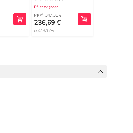
Pflichtangaben
Pflichtangaben
347,31 €
164,29 €
2
2
MRP
MRP
236,69 €
150,99 €
(4,93 €/1 St)
(15,10 €/1 St)