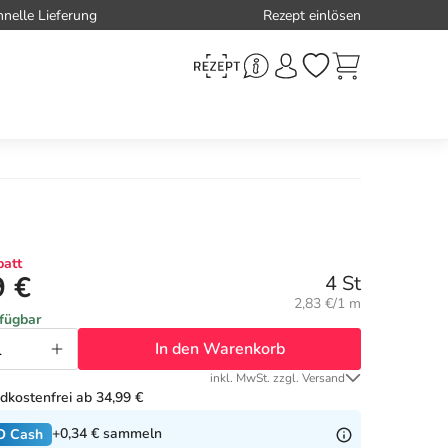
hnelle Lieferung
Rezept einlösen
att
9 €
4 St
Grundpreis:
2,83 €/1 m
rfügbar
In den Warenkorb
inkl. MwSt. zzgl. Versand
dkostenfrei ab 34,99 €
+0,34 €
sammeln
O Cash