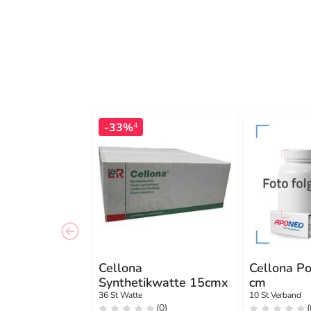
-33%
4
Cellona
Cellona P
Synthetikwatte 15cmx
cm
36 St Watte
10 St Verband
(0)
(