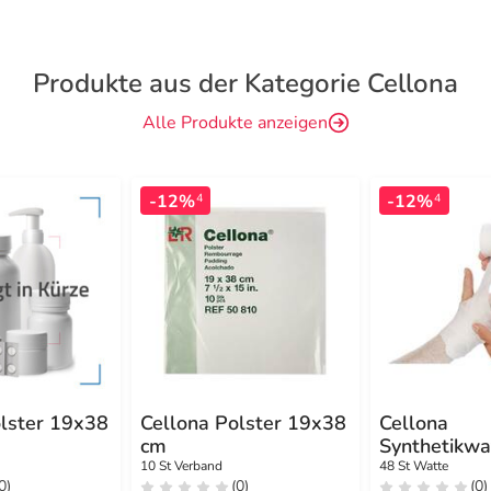
Produkte aus der Kategorie Cellona
Alle Produkte anzeigen
-12%
-12%
4
4
olster 19x38
Cellona Polster 19x38
Cellona
cm
Synthetikwa
cmx3 m Rol
10 St Verband
48 St Watte
0)
(0)
(0)