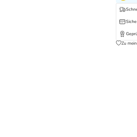
Schne
Siche
Geprü
Zu mein