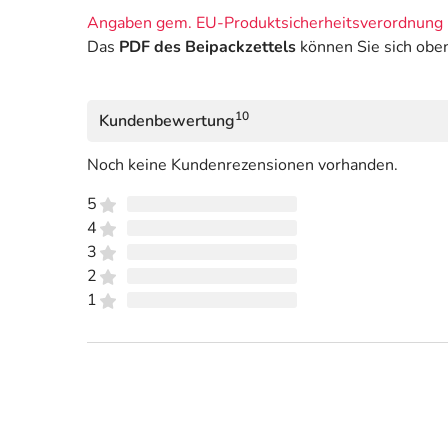
Angaben gem. EU-Produktsicherheitsverordnung 
Das
PDF des Beipackzettels
können Sie sich obe
10
Kundenbewertung
Noch keine Kundenrezensionen vorhanden.
5
4
3
2
1