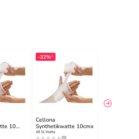
-32%
-8%
4
4
Cellona
Cellona Pols
tte 10
Synthetikwatte 10cmx
cm
le
48 St Watte
10 St Verband
(0)
(0)