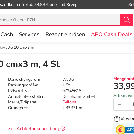
sandkostenfrei ab 34.99 € oder mit Rezept
Sc
 Cash
Services
Rezept einlösen
APO Cash Deals
ikwatte 10 cmx3 m
0 cmx3 m, 4 St
Mengenrab
Darreichungsform:
Watte
33,9
Packungsgröße:
4 St
PZN/Art.Nr.:
07245615
Artikel ve
Anbieter/Hersteller:
Docpharm GmbH
Marke/Präparat:
Cellona
Grundpreis:
2,83 €/1 m
Versan
Zur Artikelbeschreibung
AP