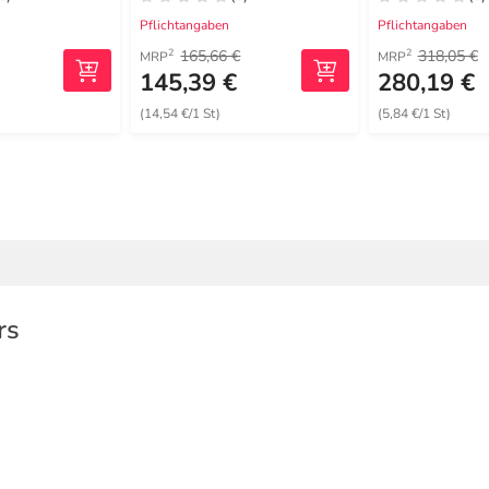
Pflichtangaben
Pflichtangaben
165,66 €
318,05 €
2
2
MRP
MRP
€
145,39 €
280,19 €
(14,54 €/1 St)
(5,84 €/1 St)
rs