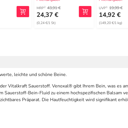
43,91 €
19,99 €
2
1
MRP
UVP
24,37 €
14,92 €
(0,24 €/1 St)
(149,20 €/1 kg)
werte, leichte und schöne Beine.
der Vitalkraft Sauerstoff. Venoxal® gibt Ihrem Bein, was es a
em Sauerstoff-Bein-Fluid zu einem hochspezifischen Balsam ve
ichtbares Präparat. Die Hautfeuchtigkeit wird signifikant erh