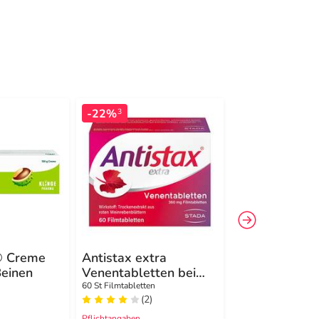
-22%
-29%
3
4
® Creme
Antistax extra
HIRUDOID® 
einen
Venentabletten bei
Creme
Krampfadern
60 St Filmtabletten
100 g Creme
(2)
(1)
Pflichtangaben
Pflichtangaben