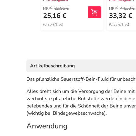
29,95 €
44,33 €
2
2
MRP
MRP
25,16 €
33,32 €
(0,25 €/1 St)
(0,33 €/1 St)
Artikelbeschreibung
Das pflanzliche Sauerstoff-Bein-Fluid für unbesch
Alles dreht sich um die Versorgung der Beine mit 
wertvollste pflanzliche Rohstoffe werden in dies
belebendes und für die Schönheit der Beine unverz
(wichtig bei Bindegewebsschwäche).
Anwendung