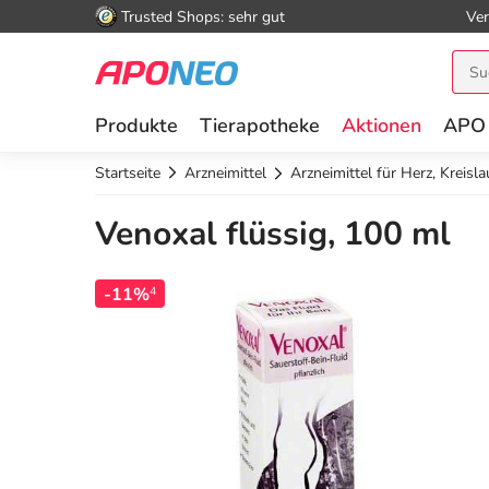
Trusted Shops: sehr gut
Ver
Produkte
Tierapotheke
Aktionen
APO
Startseite
Arzneimittel
Arzneimittel für Herz, Kreisl
Venoxal flüssig, 100 ml
-11%
4