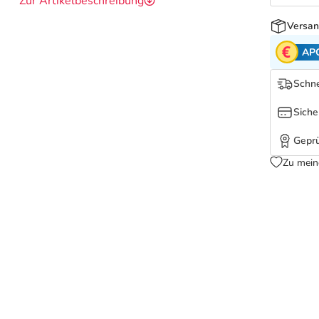
Zur Artikelbeschreibung
Versan
AP
Schne
Siche
Geprü
Zu mein