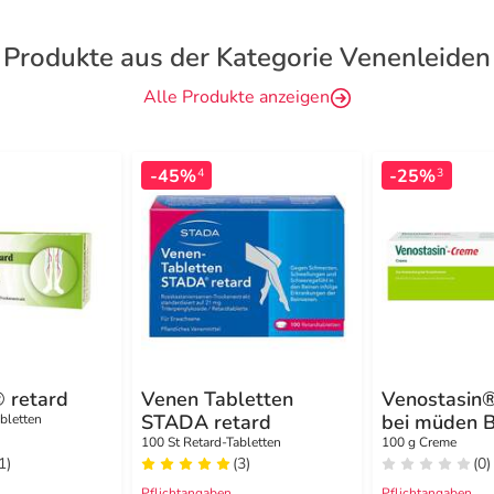
Produkte aus der Kategorie Venenleiden
Alle Produkte anzeigen
-45%
-25%
4
3
 retard
Venen Tabletten
Venostasin
STADA retard
bei müden B
abletten
100 St Retard-Tabletten
100 g Creme
1)
(3)
(0)
Pflichtangaben
Pflichtangaben