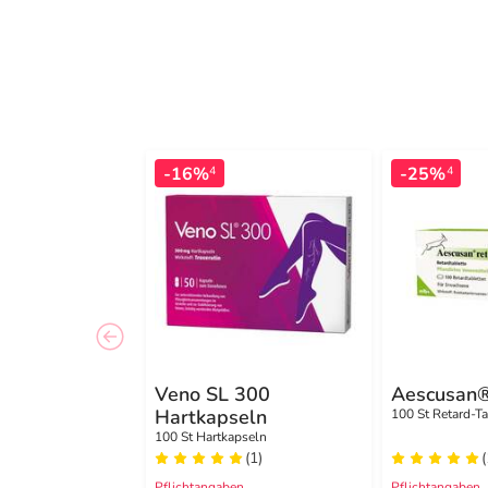
-16%
-25%
4
4
Veno SL 300
Aescusan®
Hartkapseln
100 St Retard-T
100 St Hartkapseln
(1)
(
Pflichtangaben
Pflichtangaben