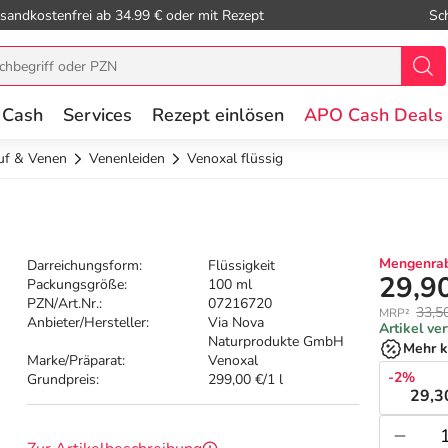
sandkostenfrei ab 34.99 € oder mit Rezept
Sc
 Cash
Services
Rezept einlösen
APO Cash Deals
auf & Venen
Venenleiden
Venoxal flüssig
Mengenrab
Darreichungsform:
Flüssigkeit
29,9
Packungsgröße:
100 ml
PZN/Art.Nr.:
07216720
33,5
MRP²
Anbieter/Hersteller:
Via Nova
Artikel ve
Naturprodukte GmbH
Mehr k
Marke/Präparat:
Venoxal
-2%
Grundpreis:
299,00 €/1 l
29,3