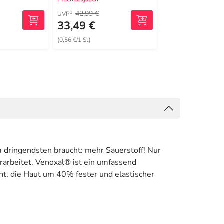
42,99 €
21,82 €
1
2
UVP
MRP
33,49 €
15,39 €
(0,56 €/1 St)
(153,90 €/1 kg)
m dringendsten braucht: mehr Sauerstoff! Nur
rarbeitet. Venoxal® ist ein umfassend
öht, die Haut um 40% fester und elastischer