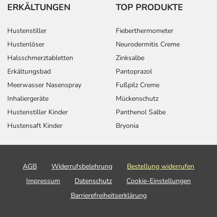
ERKÄLTUNGEN
TOP PRODUKTE
Hustenstiller
Fieberthermometer
Hustenlöser
Neurodermitis Creme
Halsschmerztabletten
Zinksalbe
Erkältungsbad
Pantoprazol
Meerwasser Nasenspray
Fußpilz Creme
Inhaliergeräte
Mückenschutz
Hustenstiller Kinder
Panthenol Salbe
Hustensaft Kinder
Bryonia
AGB
Widerrufsbelehrung
Bestellung widerrufen
Impressum
Datenschutz
Cookie-Einstellungen
Barrierefreiheitserklärung