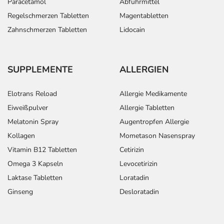
Paracetamol
Abführmittel
Regelschmerzen Tabletten
Magentabletten
Zahnschmerzen Tabletten
Lidocain
SUPPLEMENTE
ALLERGIEN
Elotrans Reload
Allergie Medikamente
Eiweißpulver
Allergie Tabletten
Melatonin Spray
Augentropfen Allergie
Kollagen
Mometason Nasenspray
Vitamin B12 Tabletten
Cetirizin
Omega 3 Kapseln
Levocetirizin
Laktase Tabletten
Loratadin
Ginseng
Desloratadin