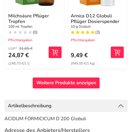
Milchsäure Pflüger
Arnica D12 Globuli
Tropfen
Pflüger Dosierspender
100 ml Tropfen
10 g Globuli
(0)
(3)
Pflichtangaben
Pflichtangaben
31,65 €
1
UVP
24,87 €
9,49 €
(248,70 €/1 l)
(949,00 €/1 kg)
Weitere Produkte anzeigen
Artikelbeschreibung
ACIDUM FORMICICUM D 200 Globuli
Adresse des Anbieters/Herstellers