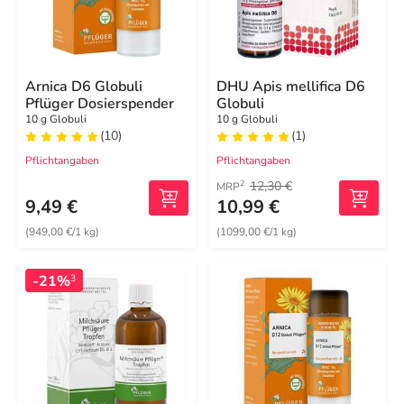
Arnica D6 Globuli
DHU Apis mellifica D6
Pflüger Dosierspender
Globuli
10 g Globuli
10 g Globuli
(10)
(1)
Pflichtangaben
Pflichtangaben
12,30 €
2
MRP
9,49 €
10,99 €
(949,00 €/1 kg)
(1099,00 €/1 kg)
-21%
3