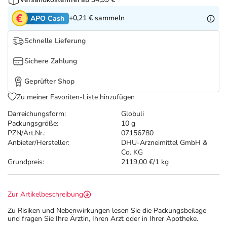
Refluthin, Lasea & Carmenthin Deals
Sport & Fitness
Täglich gut versorgt
+0,21 €
sammeln
APO Cash
Salus Deals
Tierapotheke
Schnelle Lieferung
Vitamine & Mineralstoffe
Sichere Zahlung
Geprüfter Shop
Marken
Zu meiner Favoriten-Liste hinzufügen
Darreichungsform:
Globuli
Packungsgröße:
10 g
PZN/Art.Nr.:
07156780
Anbieter/Hersteller:
DHU-Arzneimittel GmbH &
Co. KG
Grundpreis:
2119,00 €/1 kg
Zur Artikelbeschreibung
Zu Risiken und Nebenwirkungen lesen Sie die Packungsbeilage
und fragen Sie Ihre Ärztin, Ihren Arzt oder in Ihrer Apotheke.