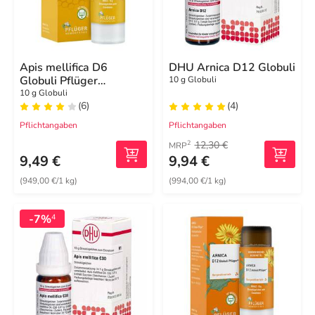
Apis mellifica D6
DHU Arnica D12 Globuli
Globuli Pflüger
10 g Globuli
Dosierspender
10 g Globuli
(6)
(4)
Pflichtangaben
Pflichtangaben
12,30 €
2
MRP
9,49 €
9,94 €
(949,00 €/1 kg)
(994,00 €/1 kg)
-7%
4