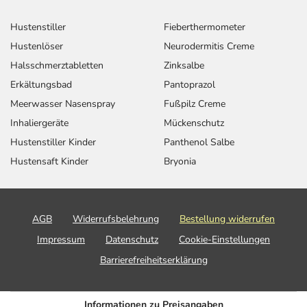
Hustenstiller
Fieberthermometer
Hustenlöser
Neurodermitis Creme
Halsschmerztabletten
Zinksalbe
Erkältungsbad
Pantoprazol
Meerwasser Nasenspray
Fußpilz Creme
Inhaliergeräte
Mückenschutz
Hustenstiller Kinder
Panthenol Salbe
Hustensaft Kinder
Bryonia
AGB
Widerrufsbelehrung
Bestellung widerrufen
Impressum
Datenschutz
Cookie-Einstellungen
Barrierefreiheitserklärung
Informationen zu Preisangaben