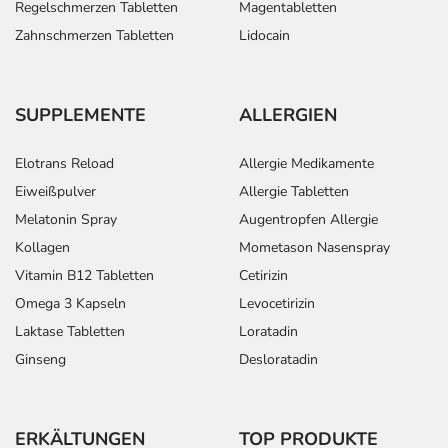
Regelschmerzen Tabletten
Magentabletten
Zahnschmerzen Tabletten
Lidocain
SUPPLEMENTE
ALLERGIEN
Elotrans Reload
Allergie Medikamente
Eiweißpulver
Allergie Tabletten
Melatonin Spray
Augentropfen Allergie
Kollagen
Mometason Nasenspray
Vitamin B12 Tabletten
Cetirizin
Omega 3 Kapseln
Levocetirizin
Laktase Tabletten
Loratadin
Ginseng
Desloratadin
ERKÄLTUNGEN
TOP PRODUKTE