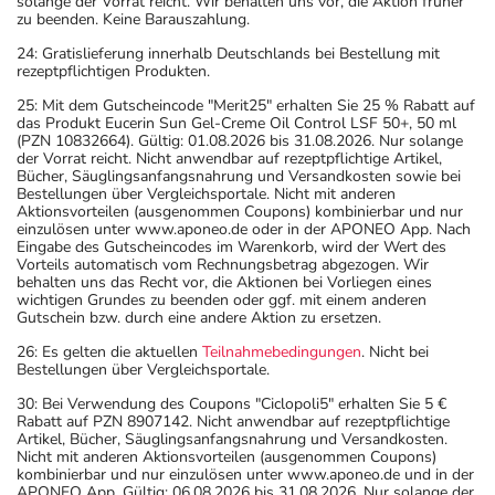
solange der Vorrat reicht. Wir behalten uns vor, die Aktion früher
zu beenden. Keine Barauszahlung.
24: Gratislieferung innerhalb Deutschlands bei Bestellung mit
rezeptpflichtigen Produkten.
25: Mit dem Gutscheincode "Merit25" erhalten Sie 25 % Rabatt auf
das Produkt Eucerin Sun Gel-Creme Oil Control LSF 50+, 50 ml
(PZN 10832664). Gültig: 01.08.2026 bis 31.08.2026. Nur solange
der Vorrat reicht. Nicht anwendbar auf rezeptpflichtige Artikel,
Bücher, Säuglingsanfangsnahrung und Versandkosten sowie bei
Bestellungen über Vergleichsportale. Nicht mit anderen
Aktionsvorteilen (ausgenommen Coupons) kombinierbar und nur
einzulösen unter www.aponeo.de oder in der APONEO App. Nach
Eingabe des Gutscheincodes im Warenkorb, wird der Wert des
Vorteils automatisch vom Rechnungsbetrag abgezogen. Wir
behalten uns das Recht vor, die Aktionen bei Vorliegen eines
wichtigen Grundes zu beenden oder ggf. mit einem anderen
Gutschein bzw. durch eine andere Aktion zu ersetzen.
26: Es gelten die aktuellen
Teilnahmebedingungen
. Nicht bei
Bestellungen über Vergleichsportale.
30: Bei Verwendung des Coupons "Ciclopoli5" erhalten Sie 5 €
Rabatt auf PZN 8907142. Nicht anwendbar auf rezeptpflichtige
Artikel, Bücher, Säuglingsanfangsnahrung und Versandkosten.
Nicht mit anderen Aktionsvorteilen (ausgenommen Coupons)
kombinierbar und nur einzulösen unter www.aponeo.de und in der
APONEO App. Gültig: 06.08.2026 bis 31.08.2026. Nur solange der