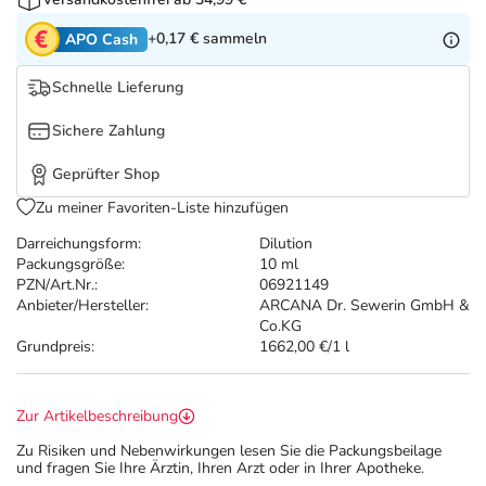
Refluthin, Lasea & Carmenthin Deals
Sport & Fitness
Täglich gut versorgt
+0,17 €
sammeln
APO Cash
Salus Deals
Tierapotheke
Schnelle Lieferung
Vitamine & Mineralstoffe
Sichere Zahlung
Geprüfter Shop
Marken
Zu meiner Favoriten-Liste hinzufügen
Darreichungsform:
Dilution
Packungsgröße:
10 ml
PZN/Art.Nr.:
06921149
Anbieter/Hersteller:
ARCANA Dr. Sewerin GmbH &
Co.KG
Grundpreis:
1662,00 €/1 l
Zur Artikelbeschreibung
Zu Risiken und Nebenwirkungen lesen Sie die Packungsbeilage
und fragen Sie Ihre Ärztin, Ihren Arzt oder in Ihrer Apotheke.