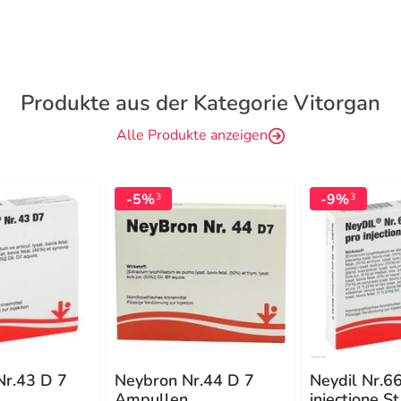
Produkte aus der Kategorie Vitorgan
Alle Produkte anzeigen
-5%
-9%
3
3
Nr.43 D 7
Neybron Nr.44 D 7
Neydil Nr.6
Ampullen
injectione St.