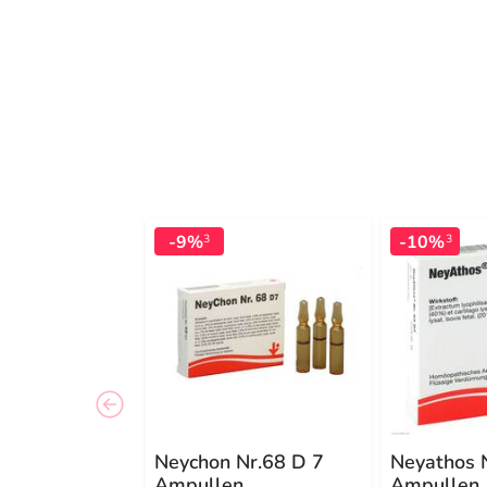
-9%
-10%
3
3
Neychon Nr.68 D 7
Neyathos 
Ampullen
Ampullen