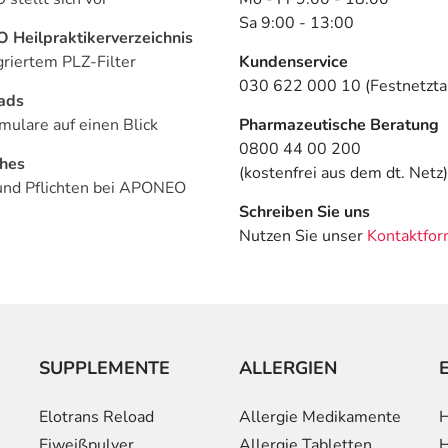
Sa 9:00 - 13:00
Heilpraktikerverzeichnis
griertem PLZ-Filter
Kundenservice
030 622 000 10 (Festnetztar
ads
mulare auf einen Blick
Pharmazeutische Beratung
0800 44 00 200
ches
(kostenfrei aus dem dt. Netz)
und Pflichten bei APONEO
Schreiben Sie uns
Nutzen Sie unser
Kontaktfor
SUPPLEMENTE
ALLERGIEN
Elotrans Reload
Allergie Medikamente
H
Eiweißpulver
Allergie Tabletten
H