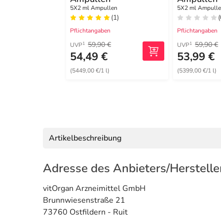
5X2 ml Ampullen
5X2 ml Ampull
(1)
(
Pflichtangaben
Pflichtangaben
59,90 €
59,90 €
1
1
UVP
UVP
54,49 €
53,99 €
(5449,00 €/1 l)
(5399,00 €/1 l)
Artikelbeschreibung
Adresse des Anbieters/Herstelle
vitOrgan Arzneimittel GmbH
Brunnwiesenstraße 21
73760 Ostfildern - Ruit