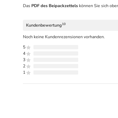
Das
PDF des Beipackzettels
können Sie sich obe
10
Kundenbewertung
Noch keine Kundenrezensionen vorhanden.
5
4
3
2
1