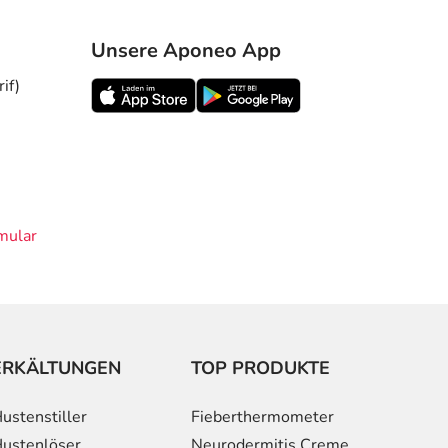
Unsere Aponeo App
if)
mular
ERKÄLTUNGEN
TOP PRODUKTE
ustenstiller
Fieberthermometer
ustenlöser
Neurodermitis Creme