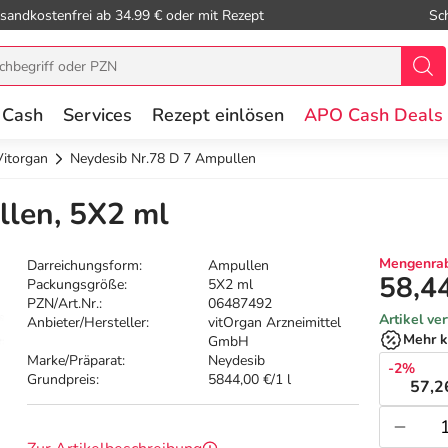
sandkostenfrei ab 34.99 € oder mit Rezept
Sc
 Cash
Services
Rezept einlösen
APO Cash Deals
Vitorgan
Neydesib Nr.78 D 7 Ampullen
llen, 5X2 ml
Mengenrab
Darreichungsform:
Ampullen
58,4
Packungsgröße:
5X2 ml
PZN/Art.Nr.:
06487492
Artikel ve
Anbieter/Hersteller:
vitOrgan Arzneimittel
Mehr k
GmbH
Marke/Präparat:
Neydesib
-2%
Grundpreis:
5844,00 €/1 l
57,2