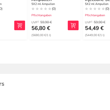
Ampullen
en
5X2 ml Ampullen
5X2 ml Ampullen
0)
(0)
(0)
Pflichtangaben
Pflichtangaben
59,90 €
59,90 €
1
1
UVP
UVP
56,80 €
54,49 €
(5680,00 €/1 l)
(5449,00 €/1 l)
rs