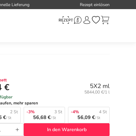
hnelle Lieferung
Rezept einlösen
att
4 €
5X2 ml
Grundpreis:
5844,00 €/1 l
rfügbar
aufen, mehr sparen
2 St
-3%
3 St
-4%
4 St
6 €
56,68 €
56,09 €
/ St
/ St
/ St
In den Warenkorb