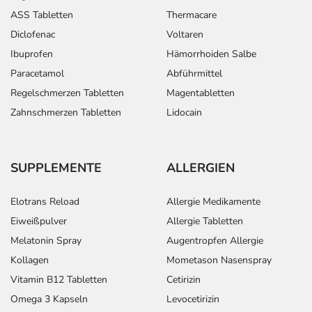
ASS Tabletten
Thermacare
Diclofenac
Voltaren
Ibuprofen
Hämorrhoiden Salbe
Paracetamol
Abführmittel
Regelschmerzen Tabletten
Magentabletten
Zahnschmerzen Tabletten
Lidocain
SUPPLEMENTE
ALLERGIEN
Elotrans Reload
Allergie Medikamente
Eiweißpulver
Allergie Tabletten
Melatonin Spray
Augentropfen Allergie
Kollagen
Mometason Nasenspray
Vitamin B12 Tabletten
Cetirizin
Omega 3 Kapseln
Levocetirizin