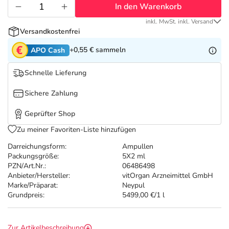
Refluthin, Lasea & Carmenthin Deals
Sport & Fitness
Täglich gut versorgt
In den Warenkorb
inkl. MwSt. inkl. Versand
Salus Deals
Tierapotheke
Versandkostenfrei
+0,55 €
sammeln
APO Cash
Vitamine & Mineralstoffe
Schnelle Lieferung
Marken
Sichere Zahlung
Geprüfter Shop
Zu meiner Favoriten-Liste hinzufügen
Darreichungsform:
Ampullen
Packungsgröße:
5X2 ml
PZN/Art.Nr.:
06486498
Anbieter/Hersteller:
vitOrgan Arzneimittel GmbH
Marke/Präparat:
Neypul
Grundpreis:
5499,00 €/1 l
Zur Artikelbeschreibung