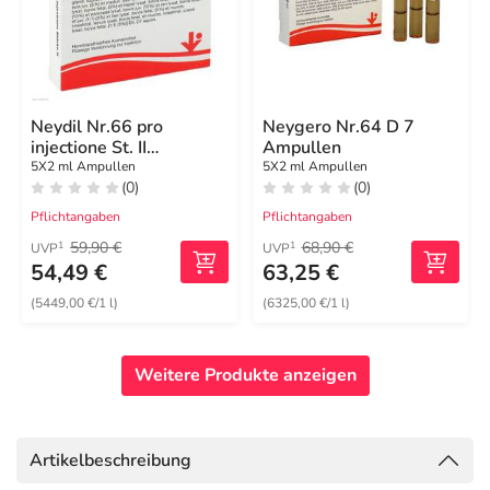
Neydil Nr.66 pro
Neygero Nr.64 D 7
injectione St. II
Ampullen
Ampullen
5X2 ml Ampullen
5X2 ml Ampullen
(0)
(0)
Pflichtangaben
Pflichtangaben
59,90 €
68,90 €
1
1
UVP
UVP
54,49 €
63,25 €
(5449,00 €/1 l)
(6325,00 €/1 l)
Weitere Produkte anzeigen
Artikelbeschreibung