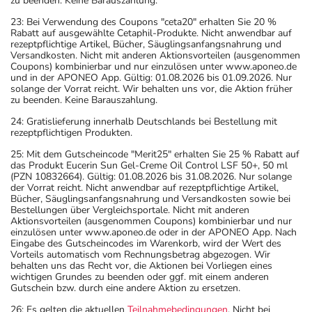
zu beenden. Keine Barauszahlung.
23: Bei Verwendung des Coupons "ceta20" erhalten Sie 20 %
Rabatt auf ausgewählte Cetaphil-Produkte. Nicht anwendbar auf
rezeptpflichtige Artikel, Bücher, Säuglingsanfangsnahrung und
Versandkosten. Nicht mit anderen Aktionsvorteilen (ausgenommen
Coupons) kombinierbar und nur einzulösen unter www.aponeo.de
und in der APONEO App. Gültig: 01.08.2026 bis 01.09.2026. Nur
solange der Vorrat reicht. Wir behalten uns vor, die Aktion früher
zu beenden. Keine Barauszahlung.
24: Gratislieferung innerhalb Deutschlands bei Bestellung mit
rezeptpflichtigen Produkten.
25: Mit dem Gutscheincode "Merit25" erhalten Sie 25 % Rabatt auf
das Produkt Eucerin Sun Gel-Creme Oil Control LSF 50+, 50 ml
(PZN 10832664). Gültig: 01.08.2026 bis 31.08.2026. Nur solange
der Vorrat reicht. Nicht anwendbar auf rezeptpflichtige Artikel,
Bücher, Säuglingsanfangsnahrung und Versandkosten sowie bei
Bestellungen über Vergleichsportale. Nicht mit anderen
Aktionsvorteilen (ausgenommen Coupons) kombinierbar und nur
einzulösen unter www.aponeo.de oder in der APONEO App. Nach
Eingabe des Gutscheincodes im Warenkorb, wird der Wert des
Vorteils automatisch vom Rechnungsbetrag abgezogen. Wir
behalten uns das Recht vor, die Aktionen bei Vorliegen eines
wichtigen Grundes zu beenden oder ggf. mit einem anderen
Gutschein bzw. durch eine andere Aktion zu ersetzen.
26: Es gelten die aktuellen
Teilnahmebedingungen
. Nicht bei