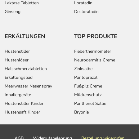
Laktase Tabletten
Loratadin
Ginseng
Desloratadin
ERKÄLTUNGEN
TOP PRODUKTE
Hustenstiller
Fieberthermometer
Hustenlöser
Neurodermitis Creme
Halsschmerztabletten
Zinksalbe
Erkältungsbad
Pantoprazol
Meerwasser Nasenspray
Fußpilz Creme
Inhaliergeräte
Mückenschutz
Hustenstiller Kinder
Panthenol Salbe
Hustensaft Kinder
Bryonia
AGB
Widerrufsbelehrung
Bestellung widerrufen