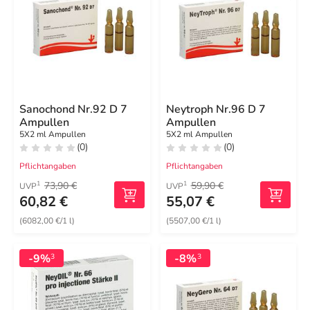
Sanochond Nr.92 D 7
Neytroph Nr.96 D 7
Ampullen
Ampullen
5X2 ml Ampullen
5X2 ml Ampullen
(0)
(0)
Pflichtangaben
Pflichtangaben
73,90 €
59,90 €
1
1
UVP
UVP
60,82 €
55,07 €
(6082,00 €/1 l)
(5507,00 €/1 l)
-9%
-8%
3
3