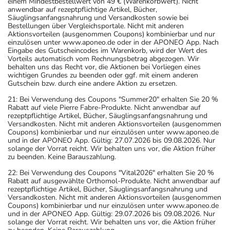
einem Mindestbestellwert von 49 € (Warenkorbwert). Nicht
anwendbar auf rezeptpflichtige Artikel, Bücher,
Säuglingsanfangsnahrung und Versandkosten sowie bei
Bestellungen über Vergleichsportale. Nicht mit anderen
Aktionsvorteilen (ausgenommen Coupons) kombinierbar und nur
einzulösen unter www.aponeo.de oder in der APONEO App. Nach
Eingabe des Gutscheincodes im Warenkorb, wird der Wert des
Vorteils automatisch vom Rechnungsbetrag abgezogen. Wir
behalten uns das Recht vor, die Aktionen bei Vorliegen eines
wichtigen Grundes zu beenden oder ggf. mit einem anderen
Gutschein bzw. durch eine andere Aktion zu ersetzen.
21: Bei Verwendung des Coupons "Summer20" erhalten Sie 20 %
Rabatt auf viele Pierre Fabre-Produkte. Nicht anwendbar auf
rezeptpflichtige Artikel, Bücher, Säuglingsanfangsnahrung und
Versandkosten. Nicht mit anderen Aktionsvorteilen (ausgenommen
Coupons) kombinierbar und nur einzulösen unter www.aponeo.de
und in der APONEO App. Gültig: 27.07.2026 bis 09.08.2026. Nur
solange der Vorrat reicht. Wir behalten uns vor, die Aktion früher
zu beenden. Keine Barauszahlung.
22: Bei Verwendung des Coupons "Vital2026" erhalten Sie 20 %
Rabatt auf ausgewählte Orthomol-Produkte. Nicht anwendbar auf
rezeptpflichtige Artikel, Bücher, Säuglingsanfangsnahrung und
Versandkosten. Nicht mit anderen Aktionsvorteilen (ausgenommen
Coupons) kombinierbar und nur einzulösen unter www.aponeo.de
und in der APONEO App. Gültig: 29.07.2026 bis 09.08.2026. Nur
solange der Vorrat reicht. Wir behalten uns vor, die Aktion früher