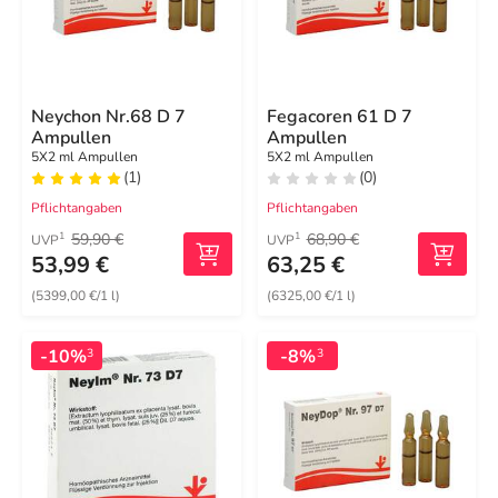
Neychon Nr.68 D 7
Fegacoren 61 D 7
Ampullen
Ampullen
5X2 ml Ampullen
5X2 ml Ampullen
(1)
(0)
Pflichtangaben
Pflichtangaben
59,90 €
68,90 €
1
1
UVP
UVP
53,99 €
63,25 €
(5399,00 €/1 l)
(6325,00 €/1 l)
-10%
-8%
3
3