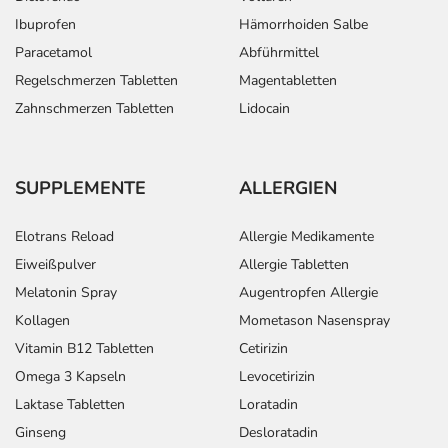
Ibuprofen
Hämorrhoiden Salbe
Paracetamol
Abführmittel
Regelschmerzen Tabletten
Magentabletten
Zahnschmerzen Tabletten
Lidocain
SUPPLEMENTE
ALLERGIEN
Elotrans Reload
Allergie Medikamente
Eiweißpulver
Allergie Tabletten
Melatonin Spray
Augentropfen Allergie
Kollagen
Mometason Nasenspray
Vitamin B12 Tabletten
Cetirizin
Omega 3 Kapseln
Levocetirizin
Laktase Tabletten
Loratadin
Ginseng
Desloratadin