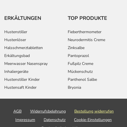
ERKÄLTUNGEN
TOP PRODUKTE
Hustenstiller
Fieberthermometer
Hustenlöser
Neurodermitis Creme
Halsschmerztabletten
Zinksalbe
Erkältungsbad
Pantoprazol
Meerwasser Nasenspray
Fußpilz Creme
Inhaliergeräte
Mückenschutz
Hustenstiller Kinder
Panthenol Salbe
Hustensaft Kinder
Bryonia
AGB
Widerrufsbelehrung
Bestellung widerrufen
Impressum
Datenschutz
Cookie-Einstellungen