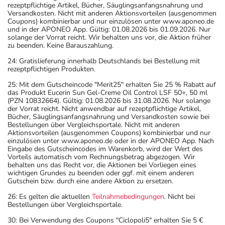
rezeptpflichtige Artikel, Bücher, Säuglingsanfangsnahrung und
Versandkosten. Nicht mit anderen Aktionsvorteilen (ausgenommen
Coupons) kombinierbar und nur einzulösen unter www.aponeo.de
und in der APONEO App. Gültig: 01.08.2026 bis 01.09.2026. Nur
solange der Vorrat reicht. Wir behalten uns vor, die Aktion früher
zu beenden. Keine Barauszahlung.
24: Gratislieferung innerhalb Deutschlands bei Bestellung mit
rezeptpflichtigen Produkten.
25: Mit dem Gutscheincode "Merit25" erhalten Sie 25 % Rabatt auf
das Produkt Eucerin Sun Gel-Creme Oil Control LSF 50+, 50 ml
(PZN 10832664). Gültig: 01.08.2026 bis 31.08.2026. Nur solange
der Vorrat reicht. Nicht anwendbar auf rezeptpflichtige Artikel,
Bücher, Säuglingsanfangsnahrung und Versandkosten sowie bei
Bestellungen über Vergleichsportale. Nicht mit anderen
Aktionsvorteilen (ausgenommen Coupons) kombinierbar und nur
einzulösen unter www.aponeo.de oder in der APONEO App. Nach
Eingabe des Gutscheincodes im Warenkorb, wird der Wert des
Vorteils automatisch vom Rechnungsbetrag abgezogen. Wir
behalten uns das Recht vor, die Aktionen bei Vorliegen eines
wichtigen Grundes zu beenden oder ggf. mit einem anderen
Gutschein bzw. durch eine andere Aktion zu ersetzen.
26: Es gelten die aktuellen
Teilnahmebedingungen
. Nicht bei
Bestellungen über Vergleichsportale.
30: Bei Verwendung des Coupons "Ciclopoli5" erhalten Sie 5 €