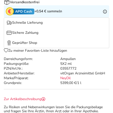
Refluthin, Lasea & Carmenthin Deals
Sport & Fitness
Täglich gut versorgt
Versandkostenfrei
+0,54 €
sammeln
APO Cash
Salus Deals
Tierapotheke
Schnelle Lieferung
Vitamine & Mineralstoffe
Sichere Zahlung
Geprüfter Shop
Marken
Zu meiner Favoriten-Liste hinzufügen
Darreichungsform:
Ampullen
Packungsgröße:
5X2 ml
PZN/Art.Nr.:
03557772
Anbieter/Hersteller:
vitOrgan Arzneimittel GmbH
Marke/Präparat:
NeyDil
Grundpreis:
5399,00 €/1 l
Zur Artikelbeschreibung
Zu Risiken und Nebenwirkungen lesen Sie die Packungsbeilage
und fragen Sie Ihre Ärztin, Ihren Arzt oder in Ihrer Apotheke.