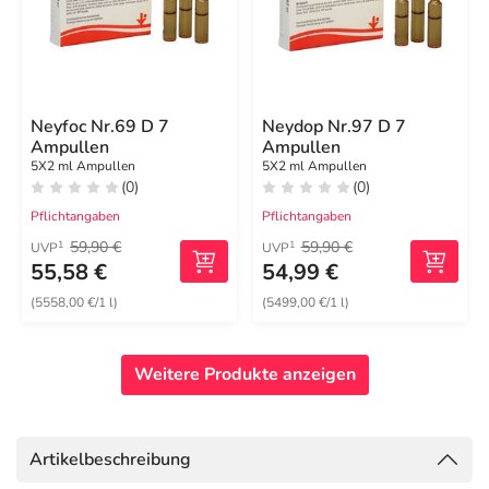
Neyfoc Nr.69 D 7
Neydop Nr.97 D 7
Ampullen
Ampullen
5X2 ml Ampullen
5X2 ml Ampullen
(0)
(0)
Pflichtangaben
Pflichtangaben
59,90 €
59,90 €
1
1
UVP
UVP
55,58 €
54,99 €
(5558,00 €/1 l)
(5499,00 €/1 l)
Weitere Produkte anzeigen
Artikelbeschreibung