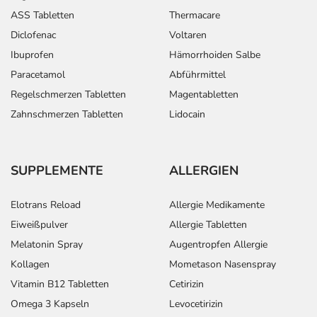
ASS Tabletten
Thermacare
Diclofenac
Voltaren
Ibuprofen
Hämorrhoiden Salbe
Paracetamol
Abführmittel
Regelschmerzen Tabletten
Magentabletten
Zahnschmerzen Tabletten
Lidocain
SUPPLEMENTE
ALLERGIEN
Elotrans Reload
Allergie Medikamente
Eiweißpulver
Allergie Tabletten
Melatonin Spray
Augentropfen Allergie
Kollagen
Mometason Nasenspray
Vitamin B12 Tabletten
Cetirizin
Omega 3 Kapseln
Levocetirizin