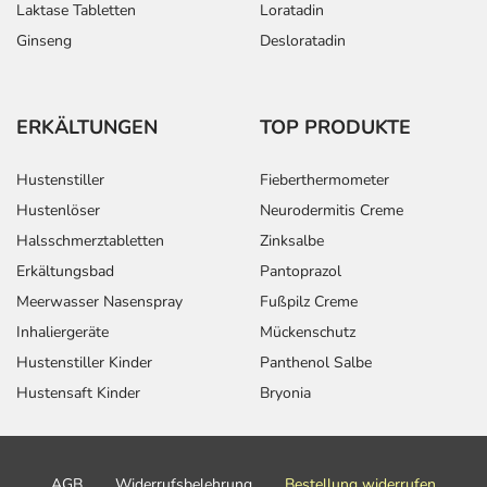
Laktase Tabletten
Loratadin
Ginseng
Desloratadin
ERKÄLTUNGEN
TOP PRODUKTE
Hustenstiller
Fieberthermometer
Hustenlöser
Neurodermitis Creme
Halsschmerztabletten
Zinksalbe
Erkältungsbad
Pantoprazol
Meerwasser Nasenspray
Fußpilz Creme
Inhaliergeräte
Mückenschutz
Hustenstiller Kinder
Panthenol Salbe
Hustensaft Kinder
Bryonia
AGB
Widerrufsbelehrung
Bestellung widerrufen