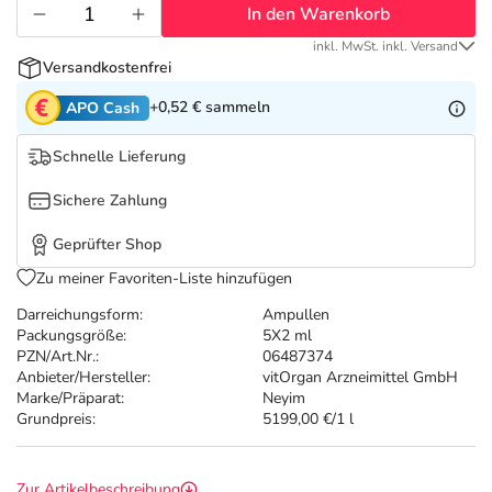
Refluthin, Lasea & Carmenthin Deals
Sport & Fitness
Täglich gut versorgt
In den Warenkorb
inkl. MwSt. inkl. Versand
Salus Deals
Tierapotheke
Versandkostenfrei
+0,52 €
sammeln
APO Cash
Vitamine & Mineralstoffe
Schnelle Lieferung
Marken
Sichere Zahlung
Geprüfter Shop
Zu meiner Favoriten-Liste hinzufügen
Darreichungsform:
Ampullen
Packungsgröße:
5X2 ml
PZN/Art.Nr.:
06487374
Anbieter/Hersteller:
vitOrgan Arzneimittel GmbH
Marke/Präparat:
Neyim
Grundpreis:
5199,00 €/1 l
Zur Artikelbeschreibung