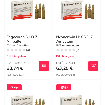
Fegacoren 61 D 7
Neynormin Nr.65 D 7
Ampullen
Ampullen
5X2 ml Ampullen
5X2 ml Ampullen
(0)
(0)
Pflichtangaben
Pflichtangaben
68,90 €
68,90 €
1
1
UVP
UVP
63,74 €
63,25 €
(6374,00 €/1 l)
(6325,00 €/1 l)
-7%
-8%
3
3