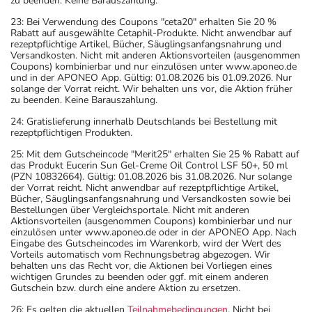
zu beenden. Keine Barauszahlung.
23: Bei Verwendung des Coupons "ceta20" erhalten Sie 20 %
Rabatt auf ausgewählte Cetaphil-Produkte. Nicht anwendbar auf
rezeptpflichtige Artikel, Bücher, Säuglingsanfangsnahrung und
Versandkosten. Nicht mit anderen Aktionsvorteilen (ausgenommen
Coupons) kombinierbar und nur einzulösen unter www.aponeo.de
und in der APONEO App. Gültig: 01.08.2026 bis 01.09.2026. Nur
solange der Vorrat reicht. Wir behalten uns vor, die Aktion früher
zu beenden. Keine Barauszahlung.
24: Gratislieferung innerhalb Deutschlands bei Bestellung mit
rezeptpflichtigen Produkten.
25: Mit dem Gutscheincode "Merit25" erhalten Sie 25 % Rabatt auf
das Produkt Eucerin Sun Gel-Creme Oil Control LSF 50+, 50 ml
(PZN 10832664). Gültig: 01.08.2026 bis 31.08.2026. Nur solange
der Vorrat reicht. Nicht anwendbar auf rezeptpflichtige Artikel,
Bücher, Säuglingsanfangsnahrung und Versandkosten sowie bei
Bestellungen über Vergleichsportale. Nicht mit anderen
Aktionsvorteilen (ausgenommen Coupons) kombinierbar und nur
einzulösen unter www.aponeo.de oder in der APONEO App. Nach
Eingabe des Gutscheincodes im Warenkorb, wird der Wert des
Vorteils automatisch vom Rechnungsbetrag abgezogen. Wir
behalten uns das Recht vor, die Aktionen bei Vorliegen eines
wichtigen Grundes zu beenden oder ggf. mit einem anderen
Gutschein bzw. durch eine andere Aktion zu ersetzen.
26: Es gelten die aktuellen
Teilnahmebedingungen
. Nicht bei