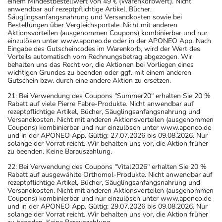
einem Mindestbestellwert von 49 € (Warenkorbwert). Nicht
anwendbar auf rezeptpflichtige Artikel, Bücher,
Säuglingsanfangsnahrung und Versandkosten sowie bei
Bestellungen über Vergleichsportale. Nicht mit anderen
Aktionsvorteilen (ausgenommen Coupons) kombinierbar und nur
einzulösen unter www.aponeo.de oder in der APONEO App. Nach
Eingabe des Gutscheincodes im Warenkorb, wird der Wert des
Vorteils automatisch vom Rechnungsbetrag abgezogen. Wir
behalten uns das Recht vor, die Aktionen bei Vorliegen eines
wichtigen Grundes zu beenden oder ggf. mit einem anderen
Gutschein bzw. durch eine andere Aktion zu ersetzen.
21: Bei Verwendung des Coupons "Summer20" erhalten Sie 20 %
Rabatt auf viele Pierre Fabre-Produkte. Nicht anwendbar auf
rezeptpflichtige Artikel, Bücher, Säuglingsanfangsnahrung und
Versandkosten. Nicht mit anderen Aktionsvorteilen (ausgenommen
Coupons) kombinierbar und nur einzulösen unter www.aponeo.de
und in der APONEO App. Gültig: 27.07.2026 bis 09.08.2026. Nur
solange der Vorrat reicht. Wir behalten uns vor, die Aktion früher
zu beenden. Keine Barauszahlung.
22: Bei Verwendung des Coupons "Vital2026" erhalten Sie 20 %
Rabatt auf ausgewählte Orthomol-Produkte. Nicht anwendbar auf
rezeptpflichtige Artikel, Bücher, Säuglingsanfangsnahrung und
Versandkosten. Nicht mit anderen Aktionsvorteilen (ausgenommen
Coupons) kombinierbar und nur einzulösen unter www.aponeo.de
und in der APONEO App. Gültig: 29.07.2026 bis 09.08.2026. Nur
solange der Vorrat reicht. Wir behalten uns vor, die Aktion früher