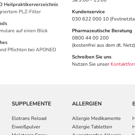
Heilpraktikerverzeichnis
griertem PLZ-Filter
Kundenservice
030 622 000 10 (Festnetztar
ads
mulare auf einen Blick
Pharmazeutische Beratung
0800 44 00 200
ches
(kostenfrei aus dem dt. Netz)
und Pflichten bei APONEO
Schreiben Sie uns
Nutzen Sie unser
Kontaktfor
SUPPLEMENTE
ALLERGIEN
Elotrans Reload
Allergie Medikamente
H
Eiweißpulver
Allergie Tabletten
H