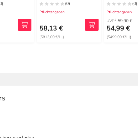
0)
(0)
(0)
Pflichtangaben
Pflichtangaben
59,90 €
1
UVP
58,13 €
54,99 €
(5813,00 €/1 l)
(5499,00 €/1 l)
rs
n herunterladen.