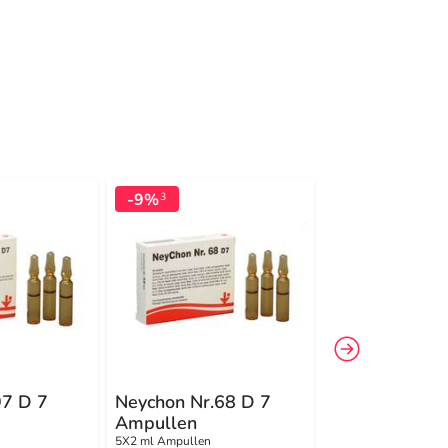
-9%
-8%
3
3
97 D 7
Neychon Nr.68 D 7
Neypul Nr.10
Ampullen
Ampullen
5X2 ml Ampullen
5X2 ml Ampullen