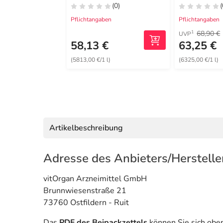
(0)
(
Pflichtangaben
Pflichtangaben
68,90 €
1
UVP
58,13 €
63,25 €
(5813,00 €/1 l)
(6325,00 €/1 l)
Artikelbeschreibung
Adresse des Anbieters/Herstelle
vitOrgan Arzneimittel GmbH
Brunnwiesenstraße 21
73760 Ostfildern - Ruit
Das
PDF des Beipackzettels
können Sie sich obe