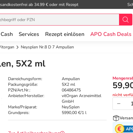
sandkostenfrei ab 34.99 € oder mit Rezept
Sc
 Cash
Services
Rezept einlösen
APO Cash Deals
Vitorgan
Neysplen Nr.8 D 7 Ampullen
len, 5X2 ml
Mengenrab
Darreichungsform:
Ampullen
59,9
Packungsgröße:
5X2 ml
PZN/Art.Nr.:
06486475
nicht verf
Anbieter/Hersteller:
vitOrgan Arzneimittel
GmbH
Marke/Präparat:
NeySplen
Grundpreis:
5990,00 €/1 l
Versan
AP