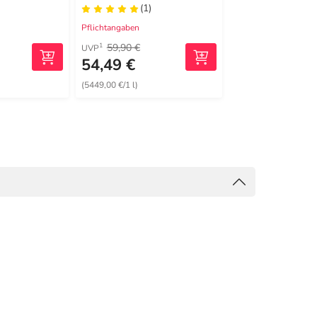
(1)
(0)
Pflichtangaben
Pflichtangaben
59,90 €
59,90 €
1
1
UVP
UVP
54,49 €
54,99 €
(5449,00 €/1 l)
(5499,00 €/1 l)