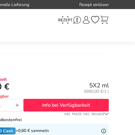
hnelle Lieferung
Rezept einlösen
att
0 €
5X2 ml
Grundpreis:
5990,00 €/1 l
ügbar
Info bei Verfügbarkeit
inkl. MwSt. inkl. Versand
dkostenfrei
+0,60 €
sammeln
O Cash