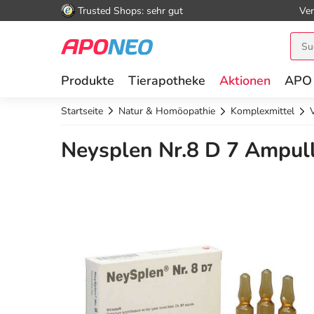
Trusted Shops: sehr gut
Ver
Produkte
Tierapotheke
Aktionen
APO
Startseite
Natur & Homöopathie
Komplexmittel
Neysplen Nr.8 D 7 Ampul