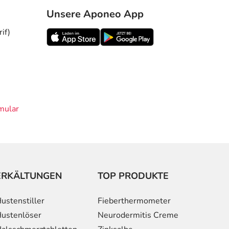
Unsere Aponeo App
if)
mular
ERKÄLTUNGEN
TOP PRODUKTE
ustenstiller
Fieberthermometer
ustenlöser
Neurodermitis Creme