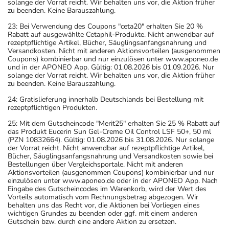
solange der Vorrat reicht. Wir behalten uns vor, die Aktion früher
zu beenden. Keine Barauszahlung.
23: Bei Verwendung des Coupons "ceta20" erhalten Sie 20 %
Rabatt auf ausgewählte Cetaphil-Produkte. Nicht anwendbar auf
rezeptpflichtige Artikel, Bücher, Säuglingsanfangsnahrung und
Versandkosten. Nicht mit anderen Aktionsvorteilen (ausgenommen
Coupons) kombinierbar und nur einzulösen unter www.aponeo.de
und in der APONEO App. Gültig: 01.08.2026 bis 01.09.2026. Nur
solange der Vorrat reicht. Wir behalten uns vor, die Aktion früher
zu beenden. Keine Barauszahlung.
24: Gratislieferung innerhalb Deutschlands bei Bestellung mit
rezeptpflichtigen Produkten.
25: Mit dem Gutscheincode "Merit25" erhalten Sie 25 % Rabatt auf
das Produkt Eucerin Sun Gel-Creme Oil Control LSF 50+, 50 ml
(PZN 10832664). Gültig: 01.08.2026 bis 31.08.2026. Nur solange
der Vorrat reicht. Nicht anwendbar auf rezeptpflichtige Artikel,
Bücher, Säuglingsanfangsnahrung und Versandkosten sowie bei
Bestellungen über Vergleichsportale. Nicht mit anderen
Aktionsvorteilen (ausgenommen Coupons) kombinierbar und nur
einzulösen unter www.aponeo.de oder in der APONEO App. Nach
Eingabe des Gutscheincodes im Warenkorb, wird der Wert des
Vorteils automatisch vom Rechnungsbetrag abgezogen. Wir
behalten uns das Recht vor, die Aktionen bei Vorliegen eines
wichtigen Grundes zu beenden oder ggf. mit einem anderen
Gutschein bzw. durch eine andere Aktion zu ersetzen.