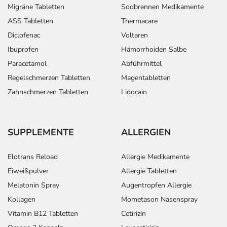
Migräne Tabletten
Sodbrennen Medikamente
ASS Tabletten
Thermacare
Diclofenac
Voltaren
Ibuprofen
Hämorrhoiden Salbe
Paracetamol
Abführmittel
Regelschmerzen Tabletten
Magentabletten
Zahnschmerzen Tabletten
Lidocain
SUPPLEMENTE
ALLERGIEN
Elotrans Reload
Allergie Medikamente
Eiweißpulver
Allergie Tabletten
Melatonin Spray
Augentropfen Allergie
Kollagen
Mometason Nasenspray
Vitamin B12 Tabletten
Cetirizin