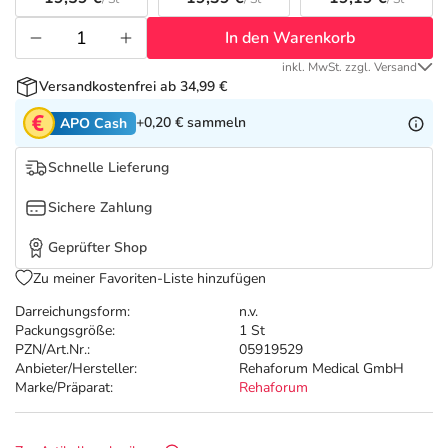
Refluthin, Lasea & Carmenthin Deals
Sport & Fitness
Täglich gut versorgt
In den Warenkorb
Salus Deals
Tierapotheke
inkl. MwSt. zzgl. Versand
Versandkostenfrei ab 34,99 €
Vitamine & Mineralstoffe
+0,20 €
sammeln
APO Cash
Schnelle Lieferung
Marken
Sichere Zahlung
Geprüfter Shop
Zu meiner Favoriten-Liste hinzufügen
Darreichungsform:
n.v.
Packungsgröße:
1 St
PZN/Art.Nr.:
05919529
Anbieter/Hersteller:
Rehaforum Medical GmbH
Marke/Präparat:
Rehaforum