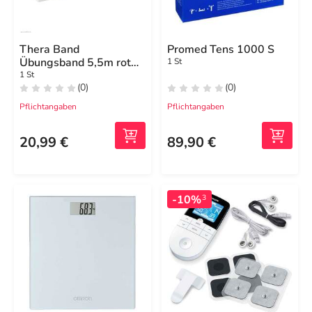
Thera Band
Promed Tens 1000 S
Übungsband 5,5m rot
1 St
mittel stark
1 St
(0)
(0)
Pflichtangaben
Pflichtangaben
20,99 €
89,90 €
-10%
3