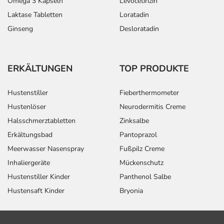
Omega 3 Kapseln
Levocetirizin
Laktase Tabletten
Loratadin
Ginseng
Desloratadin
ERKÄLTUNGEN
TOP PRODUKTE
Hustenstiller
Fieberthermometer
Hustenlöser
Neurodermitis Creme
Halsschmerztabletten
Zinksalbe
Erkältungsbad
Pantoprazol
Meerwasser Nasenspray
Fußpilz Creme
Inhaliergeräte
Mückenschutz
Hustenstiller Kinder
Panthenol Salbe
Hustensaft Kinder
Bryonia