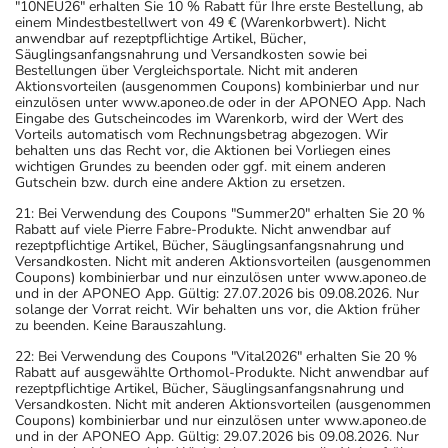
"10NEU26" erhalten Sie 10 % Rabatt für Ihre erste Bestellung, ab
einem Mindestbestellwert von 49 € (Warenkorbwert). Nicht
anwendbar auf rezeptpflichtige Artikel, Bücher,
Säuglingsanfangsnahrung und Versandkosten sowie bei
Bestellungen über Vergleichsportale. Nicht mit anderen
Aktionsvorteilen (ausgenommen Coupons) kombinierbar und nur
einzulösen unter www.aponeo.de oder in der APONEO App. Nach
Eingabe des Gutscheincodes im Warenkorb, wird der Wert des
Vorteils automatisch vom Rechnungsbetrag abgezogen. Wir
behalten uns das Recht vor, die Aktionen bei Vorliegen eines
wichtigen Grundes zu beenden oder ggf. mit einem anderen
Gutschein bzw. durch eine andere Aktion zu ersetzen.
21: Bei Verwendung des Coupons "Summer20" erhalten Sie 20 %
Rabatt auf viele Pierre Fabre-Produkte. Nicht anwendbar auf
rezeptpflichtige Artikel, Bücher, Säuglingsanfangsnahrung und
Versandkosten. Nicht mit anderen Aktionsvorteilen (ausgenommen
Coupons) kombinierbar und nur einzulösen unter www.aponeo.de
und in der APONEO App. Gültig: 27.07.2026 bis 09.08.2026. Nur
solange der Vorrat reicht. Wir behalten uns vor, die Aktion früher
zu beenden. Keine Barauszahlung.
22: Bei Verwendung des Coupons "Vital2026" erhalten Sie 20 %
Rabatt auf ausgewählte Orthomol-Produkte. Nicht anwendbar auf
rezeptpflichtige Artikel, Bücher, Säuglingsanfangsnahrung und
Versandkosten. Nicht mit anderen Aktionsvorteilen (ausgenommen
Coupons) kombinierbar und nur einzulösen unter www.aponeo.de
und in der APONEO App. Gültig: 29.07.2026 bis 09.08.2026. Nur