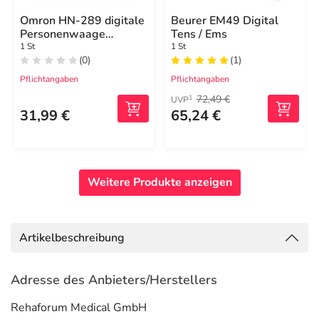
Omron HN-289 digitale
Beurer EM49 Digital
Personenwaage
Tens / Ems
silbergrau
1 St
1 St
(0)
(1)
Pflichtangaben
Pflichtangaben
72,49 €
1
UVP
31,99 €
65,24 €
Weitere Produkte anzeigen
Artikelbeschreibung
Adresse des Anbieters/Herstellers
Rehaforum Medical GmbH