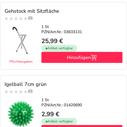
Gehstock mit Sitzfläche
(0)
1 St
PZN/Art.Nr.: 03633131
25,99 €
Artikel verfügbar
Hinzufügen
Pflichtangaben
Igelball 7cm grün
(0)
1 St
PZN/Art.Nr.: 01420690
2,99 €
Artikel verfügbar