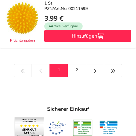
1 St
PZN/Art.Nr.: 00211599
3,99 €
Artikel verfügbar
Hinzufügen
Pflichtangaben
Nächste Seite
Letzte Sei
1
2
Sicherer Einkauf