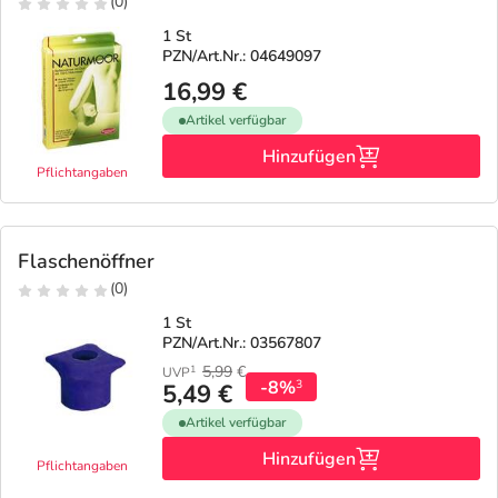
Refluthin, Lasea & Carmenthin Deals
Sport & Fitness
Täglich gut versorgt
(0)
1 St
PZN/Art.Nr.: 04649097
Salus Deals
Tierapotheke
16,99 €
Artikel verfügbar
Vitamine & Mineralstoffe
Hinzufügen
Pflichtangaben
Marken
Flaschenöffner
(0)
1 St
PZN/Art.Nr.: 03567807
5,99
€
1
UVP
-8%
3
5,49 €
Artikel verfügbar
Hinzufügen
Pflichtangaben