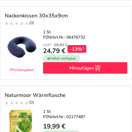
Nackenkissen 30x35x9cm
(0)
1 St
PZN/Art.Nr.: 06476732
28,49
€
1
UVP
-13%
3
24,79 €
Artikel verfügbar
Hinzufügen
Pflichtangaben
Naturmoor Wärmflasche
(0)
1 St
PZN/Art.Nr.: 02177487
19,99 €