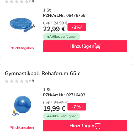
(0)
1 St
PZN/Art.Nr.: 06476755
24,99
€
1
UVP
-8%
3
22,99 €
Artikel verfügbar
Hinzufügen
Pflichtangaben
Gymnastikball Rehaforum 65 c
(0)
1 St
PZN/Art.Nr.: 02716493
21,61
€
1
UVP
-7%
3
19,99 €
Artikel verfügbar
Hinzufügen
Pflichtangaben