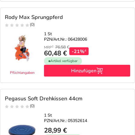
Rody Max Sprungpferd
(0)
1 St
PZN/Art.Nr.: 06428006
76,58
€
2
MRP
-21%
4
60,48 €
Artikel verfügbar
Hinzufügen
Pflichtangaben
Pegasus Soft Drehkissen 44cm
(0)
1 St
PZN/Art.Nr.: 05352614
28,99 €