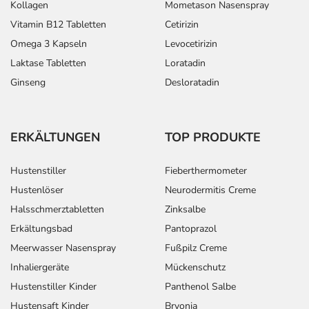
Kollagen
Mometason Nasenspray
Vitamin B12 Tabletten
Cetirizin
Omega 3 Kapseln
Levocetirizin
Laktase Tabletten
Loratadin
Ginseng
Desloratadin
ERKÄLTUNGEN
TOP PRODUKTE
Hustenstiller
Fieberthermometer
Hustenlöser
Neurodermitis Creme
Halsschmerztabletten
Zinksalbe
Erkältungsbad
Pantoprazol
Meerwasser Nasenspray
Fußpilz Creme
Inhaliergeräte
Mückenschutz
Hustenstiller Kinder
Panthenol Salbe
Hustensaft Kinder
Bryonia