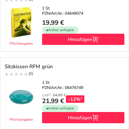
1 St
PZN/Art.Nr.: 04649074
19,99 €
Artikel verfügbar
Hinzufügen
Pflichtangaben
Sitzkissen RFM grün
(0)
1 St
PZN/Art.Nr.: 06476749
24,99
€
1
UVP
-12%
3
21,99 €
Artikel verfügbar
Hinzufügen
Pflichtangaben