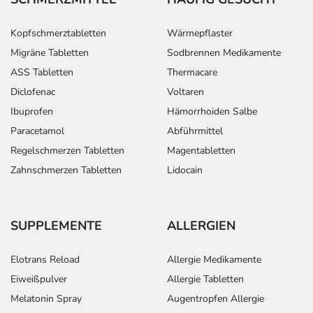
Kopfschmerztabletten
Wärmepflaster
Migräne Tabletten
Sodbrennen Medikamente
ASS Tabletten
Thermacare
Diclofenac
Voltaren
Ibuprofen
Hämorrhoiden Salbe
Paracetamol
Abführmittel
Regelschmerzen Tabletten
Magentabletten
Zahnschmerzen Tabletten
Lidocain
SUPPLEMENTE
ALLERGIEN
Elotrans Reload
Allergie Medikamente
Eiweißpulver
Allergie Tabletten
Melatonin Spray
Augentropfen Allergie