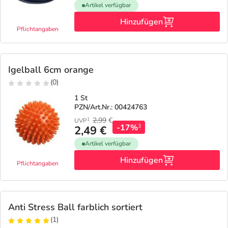
Artikel verfügbar
Hinzufügen
Pflichtangaben
Igelball 6cm orange
(0)
1 St
PZN/Art.Nr.: 00424763
2,99
€
1
UVP
-17%
3
2,49 €
Artikel verfügbar
Hinzufügen
Pflichtangaben
Anti Stress Ball farblich sortiert
(1)