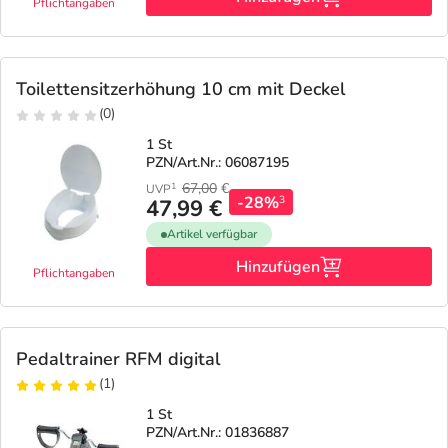
Pflichtangaben
Toilettensitzerhöhung 10 cm mit Deckel
(0)
1 St
PZN/Art.Nr.: 06087195
67,00
€
1
UVP
-28%
3
47,99 €
Artikel verfügbar
Hinzufügen
Pflichtangaben
Pedaltrainer RFM digital
(1)
1 St
PZN/Art.Nr.: 01836887