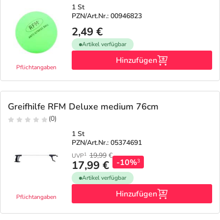
1 St
PZN/Art.Nr.: 00946823
2,49 €
Artikel verfügbar
Hinzufügen
Pflichtangaben
Greifhilfe RFM Deluxe medium 76cm
(0)
1 St
PZN/Art.Nr.: 05374691
19,99
€
1
UVP
-10%
3
17,99 €
Artikel verfügbar
Hinzufügen
Pflichtangaben