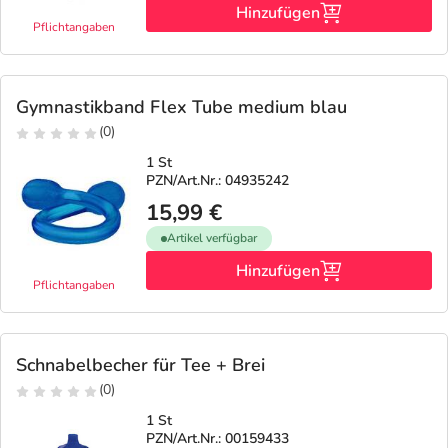
Hinzufügen
Pflichtangaben
Gymnastikband Flex Tube medium blau
(0)
1 St
PZN/Art.Nr.: 04935242
15,99 €
Artikel verfügbar
Hinzufügen
Pflichtangaben
Schnabelbecher für Tee + Brei
(0)
1 St
PZN/Art.Nr.: 00159433