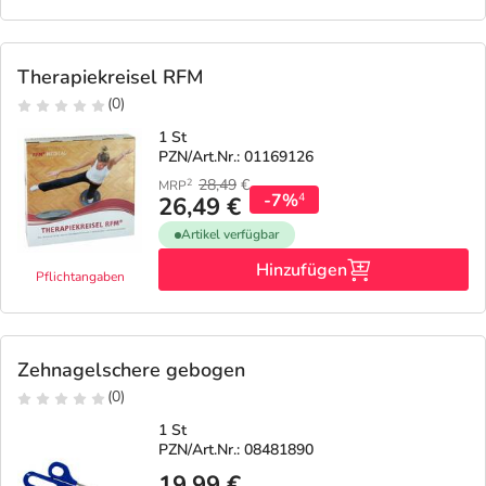
Therapiekreisel RFM
(0)
1 St
PZN/Art.Nr.: 01169126
28,49
€
2
MRP
-7%
4
26,49 €
Artikel verfügbar
Hinzufügen
Pflichtangaben
Zehnagelschere gebogen
(0)
1 St
PZN/Art.Nr.: 08481890
19,99 €