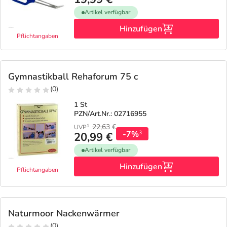
Artikel verfügbar
Hinzufügen
Pflichtangaben
Gymnastikball Rehaforum 75 c
(0)
1 St
PZN/Art.Nr.: 02716955
22,63
€
1
UVP
-7%
3
20,99 €
Artikel verfügbar
Hinzufügen
Pflichtangaben
Naturmoor Nackenwärmer
(0)