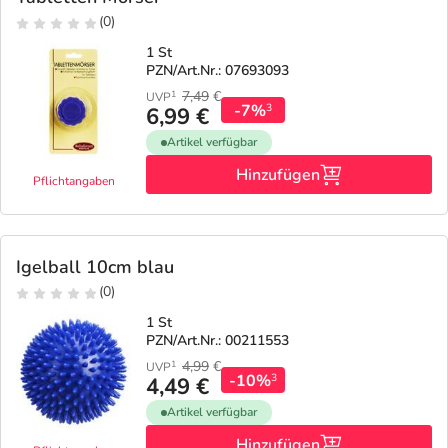
(0)
1 St
PZN/Art.Nr.: 07693093
7,49
€
1
UVP
-7%
3
6,99 €
Artikel verfügbar
Hinzufügen
Pflichtangaben
Igelball 10cm blau
(0)
1 St
PZN/Art.Nr.: 00211553
4,99
€
1
UVP
-10%
3
4,49 €
Artikel verfügbar
Hinzufügen