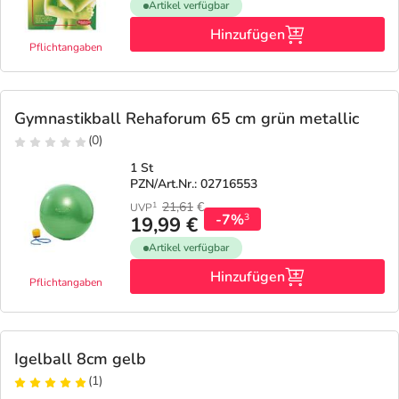
Artikel verfügbar
Hinzufügen
Pflichtangaben
Gymnastikball Rehaforum 65 cm grün metallic
(0)
1 St
PZN/Art.Nr.: 02716553
21,61
€
1
UVP
-7%
3
19,99 €
Artikel verfügbar
Hinzufügen
Pflichtangaben
Igelball 8cm gelb
(1)