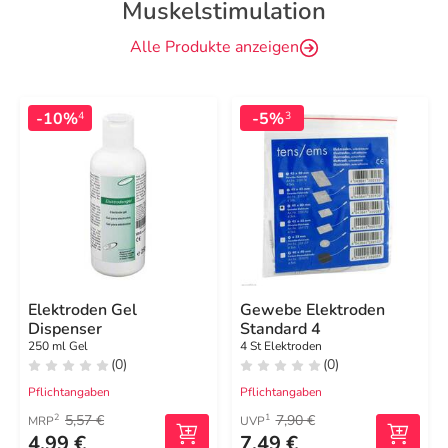
Muskelstimulation
Alle Produkte anzeigen
-10%
-5%
4
3
Elektroden Gel
Gewebe Elektroden
Dispenser
Standard 4
250 ml Gel
4 St Elektroden
(0)
(0)
Pflichtangaben
Pflichtangaben
5,57 €
7,90 €
2
1
MRP
UVP
4,99 €
7,49 €