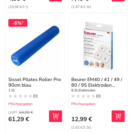
(19,96 €/1 l)
(1,87 €/1 St)
-6%
3
Sissel Pilates Roller Pro
Beurer EM40 / 41 / 49 /
90cm blau
80 / 95 Elektroden
45x45 mm
1 St
8 St Elektroden
(0)
(0)
Pflichtangaben
Pflichtangaben
64,90 €
1
UVP
61,29 €
12,99 €
(1,62 €/1 St)