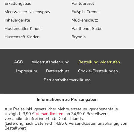
Erkältungsbad
Pantoprazol
Meerwasser Nasenspray
Fußpilz Creme
Inhaliergeräte
Mückenschutz
Hustenstiller Kinder
Panthenol Salbe
Hustensaft Kinder
Bryonia
AGB
Widerrufsbelehrung
Bestellung widerrufen
Impressum
Datenschutz
Cookie-Einstellungen
Barrierefreiheitserklärung
Informationen zu Preisangaben
Alle Preise inkl. gesetzlicher Mehrwertsteuer, gegebenenfalls
zuzüglich 3,99 €
Versandkosten
, ab 34,99 € Bestellwert
versandkostenfrei innerhalb Deutschlands.
(Lieferung nach Österreich: 4,95 € Versandkosten unabhängig vom
Bestellwert)