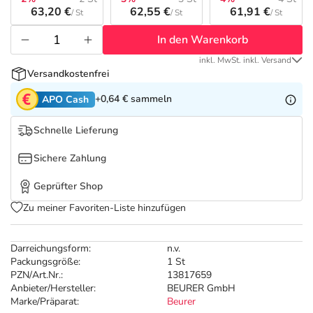
Refluthin, Lasea & Carmenthin Deals
Sport & Fitness
Täglich gut versorgt
63,20 €
62,55 €
61,91 €
/ St
/ St
/ St
In den Warenkorb
Salus Deals
Tierapotheke
inkl. MwSt. inkl. Versand
Versandkostenfrei
Vitamine & Mineralstoffe
+0,64 €
sammeln
APO Cash
Marken
Schnelle Lieferung
Sichere Zahlung
Geprüfter Shop
Zu meiner Favoriten-Liste hinzufügen
Darreichungsform:
n.v.
Packungsgröße:
1 St
PZN/Art.Nr.:
13817659
Anbieter/Hersteller:
BEURER GmbH
Marke/Präparat:
Beurer