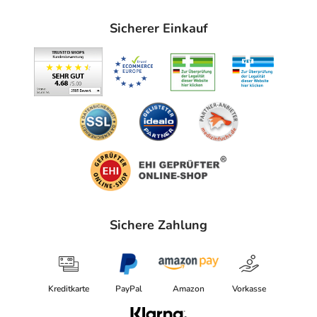
Angaben gem. EU-Produktsicherheitsverordnung (GPSR)
anzeigen
Sicherer Einkauf
Das
PDF des Beipackzettels
können Sie sich oben
herunterladen.
Sichere Zahlung
Kreditkarte
PayPal
Amazon
Vorkasse