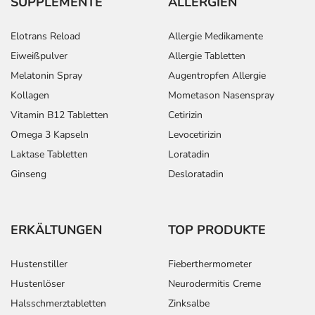
SUPPLEMENTE
ALLERGIEN
Elotrans Reload
Allergie Medikamente
Eiweißpulver
Allergie Tabletten
Melatonin Spray
Augentropfen Allergie
Kollagen
Mometason Nasenspray
Vitamin B12 Tabletten
Cetirizin
Omega 3 Kapseln
Levocetirizin
Laktase Tabletten
Loratadin
Ginseng
Desloratadin
ERKÄLTUNGEN
TOP PRODUKTE
Hustenstiller
Fieberthermometer
Hustenlöser
Neurodermitis Creme
Halsschmerztabletten
Zinksalbe