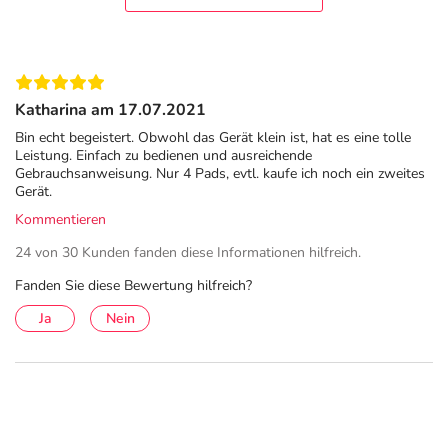
stellen oder im Handel).
Hinweis
: Dieses Produkt enthält Batterien. Bitte
beachten Sie die gesetzlichen Verpflichtungen zur
Katharina am 17.07.2021
„Entsorgung und Rücknahme von Elektro- und
Elektronikgeräten und Batterien“ für Endverbraucher.
Bin echt begeistert. Obwohl das Gerät klein ist, hat es eine tolle
Leistung. Einfach zu bedienen und ausreichende
Entsorgung und Rücknahme von Elektro- und
Gebrauchsanweisung. Nur 4 Pads, evtl. kaufe ich noch ein zweites
Elektronikgeräten und Batterien
Gerät.
Kommentieren
Im Lieferumfang sind enthalten: 3 Alkali-Mangan AAA
(Micro)
24 von 30 Kunden fanden diese Informationen hilfreich.
Adresse des Anbieters/Herstellers
Fanden Sie diese Bewertung hilfreich?
Ja
Nein
BEURER GmbH
Söflinger Str. 218
89077 Ulm
elektronische Adresse: https://www.beurer.com/de/