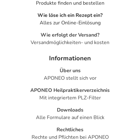
Produkte finden und bestellen
HYLO-VISION® SafeDrop® 0,1% Augentropfen sind
Wie löse ich ein Rezept ein?
zur Anwendung bei Erwachsenen und Jugendlichen
Alles zur Online-Einlösung
bestimmt. Schwangere und stillende Frauen sowie
Kleinkinder sollten vor der Anwendung von HYLO-
Wie erfolgt der Versand?
VISION® SafeDrop® 0,1% ihren Augenarzt
Versandmöglichkeiten- und kosten
konsultieren.
Die Augentropfen sind gut verträglich und zur
Informationen
Daueranwendung geeignet. Wie bei allen
Über uns
Erkrankungen sollten Sie jedoch bei länger anhaltenden
APONEO stellt sich vor
oder häufig wiederkehrenden Beschwerden Ihren
Augenarzt aufsuchen, um andere
APONEO Heilpraktikerverzeichnis
behandlungsbedürftige Erkrankungen auszuschließen.
Mit integriertem PLZ-Filter
Im Falle einer zusätzlichen lokalen Behandlung ist
zwischen den beiden Anwendungen ein zeitlicher
Downloads
Abstand von etwa 30 Minuten einzuhalten. HYLO-
Alle Formulare auf einen Blick
VISION® SafeDrop® 0,1% Augentropfen sollten dann
Rechtliches
nach dem anderen Produkt angewendet werden.
Rechte und Pflichten bei APONEO