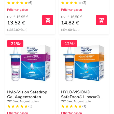
(6)
(2)
Pflichtangaben
Pflichtangaben
15,95 €
16,50 €
1
1
UVP
UVP
13,52 €
14,82 €
(1352,00 €/1 l)
(494,00 €/1 l)
-21%
-12%
3
3
Hylo-Vision Safedrop
HYLO-VISION®
Gel Augentropfen
SafeDrop® Lipocur®
Augentropfen
2X10 ml Augentropfen
2X10 ml Augentropfen
(3)
(1)
Pflichtangaben
Pflichtangaben