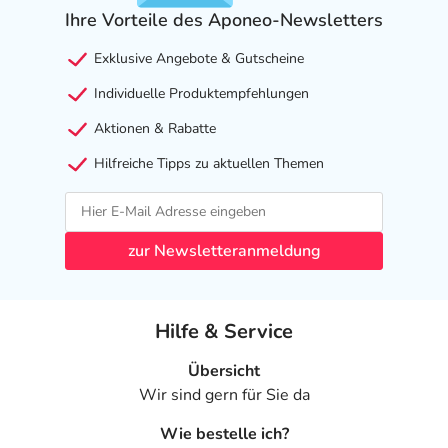
senkrecht zu halten. Schließen Sie langsam die Augen, so
Ihre Vorteile des Aponeo-Newsletters
dass sich HYLO-VISION® SafeDrop® 0,1% gleichmäßig
auf der Augenoberfläche verteilen kann. Verschließen Sie
Exklusive Angebote & Gutscheine
die Flasche nach jeder Anwendung mit der Schutzkappe.
Individuelle Produktempfehlungen
Anwendung mit Kontaktlinsen:
Aktionen & Rabatte
Falls Sie HYLO-VISION® SafeDrop® 0,1% Augentropfen
Hilfreiche Tipps zu aktuellen Themen
in Verbindung mit Kontaktlinsen anwenden, bringen Sie 1
bis 2 Tropfen auf jede Kontaktlinse auf, bevor Sie diese in
die Augen einsetzen, anstatt die Tropfen direkt in die
Augen zu geben. HYLO-VISION® SafeDrop® 0,1% kann
zur Newsletteranmeldung
auch während des Tragens von Kontaktlinsen getropft
werden.
Hilfe & Service
HINWEIS:
Um die Übertragung von Infektionen zu
vermeiden, sollte dieselbe Flasche HYLO-VISION®
Übersicht
SafeDrop® 0,1% nicht von mehreren Personen
Wir sind gern für Sie da
verwendet werden.
Wie bestelle ich?
Hinweise