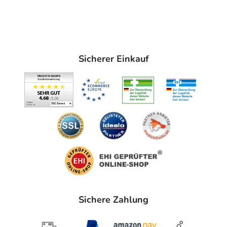
Konservierungsmittel. Nach Anbruch der Flasche sind die
Augentropfen noch 6 Monate haltbar.
Befeuchtende & schützende Augentropfen
Natürliche Augenbefeuchtung mit 0,1 % Hyaluronsäure
Sicherer Einkauf
Linderung bei brennenden, tränenden Augen und
Sandkorngefühl
Mittelviskos
Ohne Konservierungsmittel & phosphatfrei
Einfache Anwendung mit praktischer breiter
Fingerauflage
Nach Anbruch 6 Monate verwendbar
Für harte und weiche Kontaktlinsen geeignet
Anwendung
Schritt 1:
Bitte dokumentieren Sie vor der ersten
Sichere Zahlung
Anwendung das Anbruchsdatum im dafür vorgesehenen
Feld auf dem Flaschenetikett. Nehmen Sie vor der