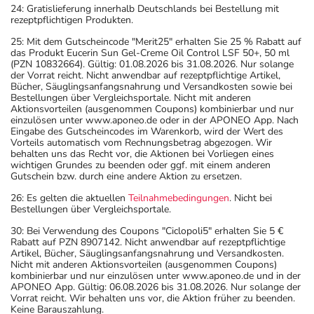
24: Gratislieferung innerhalb Deutschlands bei Bestellung mit
rezeptpflichtigen Produkten.
25: Mit dem Gutscheincode "Merit25" erhalten Sie 25 % Rabatt auf
das Produkt Eucerin Sun Gel-Creme Oil Control LSF 50+, 50 ml
(PZN 10832664). Gültig: 01.08.2026 bis 31.08.2026. Nur solange
der Vorrat reicht. Nicht anwendbar auf rezeptpflichtige Artikel,
Bücher, Säuglingsanfangsnahrung und Versandkosten sowie bei
Bestellungen über Vergleichsportale. Nicht mit anderen
Aktionsvorteilen (ausgenommen Coupons) kombinierbar und nur
einzulösen unter www.aponeo.de oder in der APONEO App. Nach
Eingabe des Gutscheincodes im Warenkorb, wird der Wert des
Vorteils automatisch vom Rechnungsbetrag abgezogen. Wir
behalten uns das Recht vor, die Aktionen bei Vorliegen eines
wichtigen Grundes zu beenden oder ggf. mit einem anderen
Gutschein bzw. durch eine andere Aktion zu ersetzen.
26: Es gelten die aktuellen
Teilnahmebedingungen
. Nicht bei
Bestellungen über Vergleichsportale.
30: Bei Verwendung des Coupons "Ciclopoli5" erhalten Sie 5 €
Rabatt auf PZN 8907142. Nicht anwendbar auf rezeptpflichtige
Artikel, Bücher, Säuglingsanfangsnahrung und Versandkosten.
Nicht mit anderen Aktionsvorteilen (ausgenommen Coupons)
kombinierbar und nur einzulösen unter www.aponeo.de und in der
APONEO App. Gültig: 06.08.2026 bis 31.08.2026. Nur solange der
Vorrat reicht. Wir behalten uns vor, die Aktion früher zu beenden.
Keine Barauszahlung.