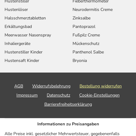
Hustenstiller
Fieberthermometer
Hustenlöser
Neurodermitis Creme
Halsschmerztabletten
Zinksalbe
Erkältungsbad
Pantoprazol
Meerwasser Nasenspray
Fußpilz Creme
Inhaliergeräte
Mückenschutz
Hustenstiller Kinder
Panthenol Salbe
Hustensaft Kinder
Bryonia
AGB
Widerrufsbelehrung
Bestellung widerrufen
Impressum
Datenschutz
Cookie-Einstellungen
Barrierefreiheitserklärung
Informationen zu Preisangaben
Alle Preise inkl. gesetzlicher Mehrwertsteuer, gegebenenfalls