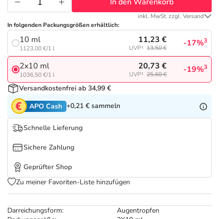
Refluthin, Lasea & Carmenthin Deals
Sport & Fitness
Täglich gut versorgt
In den Warenkorb
inkl. MwSt. zzgl. Versand
In folgenden Packungsgrößen erhältlich:
Salus Deals
Tierapotheke
11,23 €
10 ml
3
-17%
UVP¹
13,50 €
1123,00 €/1 l
Vitamine & Mineralstoffe
20,73 €
2x10 ml
3
-19%
UVP¹
25,60 €
1036,50 €/1 l
Marken
Versandkostenfrei ab 34,99 €
+0,21 €
sammeln
APO Cash
Schnelle Lieferung
Sichere Zahlung
Geprüfter Shop
Zu meiner Favoriten-Liste hinzufügen
Darreichungsform:
Augentropfen