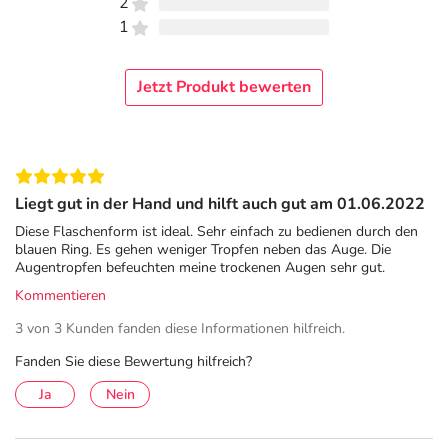
2
SafeDrop® 0,1% ist auch zur Benetzung von
1
Kontaktlinsen geeignet.
Natürliche Augenbefeuchtung mit Hyaluronsäure
Jetzt Produkt bewerten
HYLO-VISION® SafeDrop® 0,1% Augentropfen
enthalten Hyaluronsäure. Die natürliche Substanz kommt
unter anderem in Strukturen des Auges und im
Tränenfilm vor und ist daher besonders gut verträglich.
Liegt gut in der Hand und hilft auch gut am 01.06.2022
Hyaluronsäure zeichnet sich durch ein hohes
Wasserbindungsvermögen aus. Sie ist viskoelastisch und
Diese Flaschenform ist ideal. Sehr einfach zu bedienen durch den
blauen Ring. Es gehen weniger Tropfen neben das Auge. Die
haftet aufgrund der mucoadhäsiven Eigenschaften gut auf
Augentropfen befeuchten meine trockenen Augen sehr gut.
der Augenoberfläche. HYLO-VISION® SafeDrop® 0,1 %
Kommentieren
befeuchtet, benetzt und schützt die Augenoberfläche und
sorgt für einen gleichmäßigen, stabilen und besonders
3 von 3 Kunden fanden diese Informationen hilfreich.
lang haftenden Feuchtigkeitsfilm auf der Oberfläche des
Fanden Sie diese Bewertung hilfreich?
Auges. So werden typische Beschwerden trockener
Ja
Nein
Augen spürbar gelindert.
Die Augentropfen sind phosphatfrei und enthalten kein