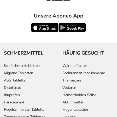
Inhaltsstoffe
1 ml Tropfen enthält:
Natriumhyaluronat (0,10 %)
Unsere Aponeo App
Sonstige Beszandteile: Sorbitol, Natriumcitrat,
Natriumchlorid, Citronensäure, gereinigtes Wasser.
Adresse des Anbieters/Herstellers
OmniVision GmbH
SCHMERZMITTEL
HÄUFIG GESUCHT
Lindberghstr. 9
82178 Puchheim
Kopfschmerztabletten
Wärmepflaster
Migräne Tabletten
Sodbrennen Medikamente
elektronische Adresse: https://www.omnivision.de/
ASS Tabletten
Thermacare
Angaben gem. EU-Produktsicherheitsverordnung (GPSR)
Diclofenac
Voltaren
anzeigen
Ibuprofen
Hämorrhoiden Salbe
Das
PDF des Beipackzettels
können Sie sich oben
Paracetamol
Abführmittel
herunterladen.
Regelschmerzen Tabletten
Magentabletten
Zahnschmerzen Tabletten
Lidocain