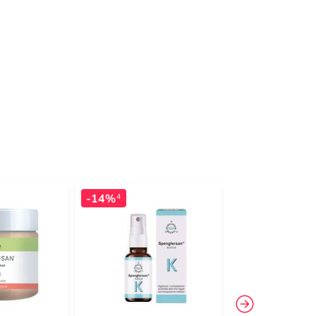
-14%
-14%
4
4