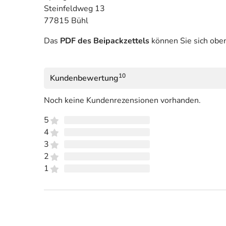
Steinfeldweg 13
77815 Bühl
Das
PDF des Beipackzettels
können Sie sich obe
10
Kundenbewertung
Noch keine Kundenrezensionen vorhanden.
5
4
3
2
1