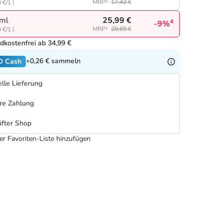
MRP²
17,42 €
 €/1 l
25,99 €
ml
4
-9%
MRP²
28,69 €
 €/1 l
dkostenfrei ab 34,99 €
+0,26 €
sammeln
O Cash
lle Lieferung
re Zahlung
fter Shop
er Favoriten-Liste hinzufügen