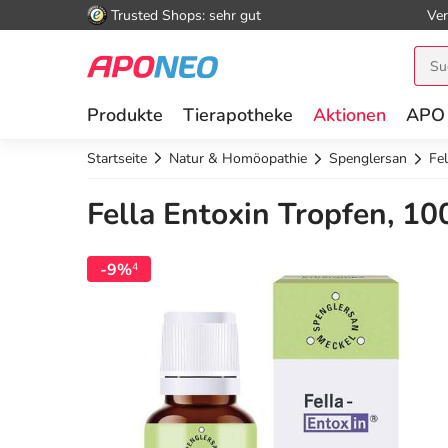
Trusted Shops: sehr gut
Ver
Produkte
Tierapotheke
Aktionen
APO
Startseite
Natur & Homöopathie
Spenglersan
Fel
Fella Entoxin Tropfen, 10
-9%
4