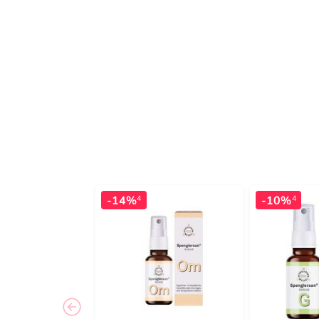
-14%
-10%
4
4