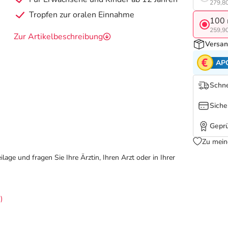
279,80
Tropfen zur oralen Einnahme
100 
259,90
Zur Artikelbeschreibung
Versan
AP
Schne
Siche
Geprü
Zu mein
ge und fragen Sie Ihre Ärztin, Ihren Arzt oder in Ihrer
)