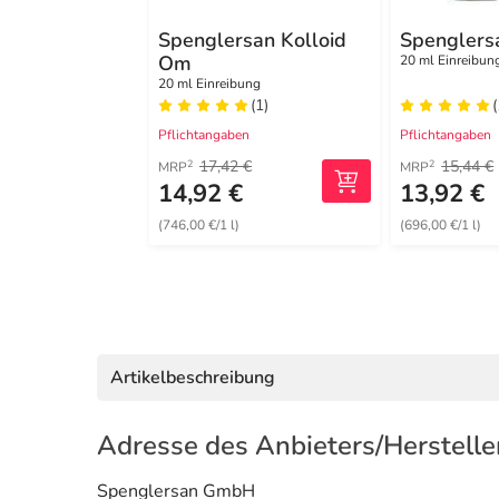
Spenglersan Kolloid
Spenglers
Om
20 ml Einreibun
20 ml Einreibung
(1)
Pflichtangaben
Pflichtangaben
17,42 €
15,44 €
2
2
MRP
MRP
14,92 €
13,92 €
(746,00 €/1 l)
(696,00 €/1 l)
Artikelbeschreibung
Adresse des Anbieters/Herstelle
Spenglersan GmbH