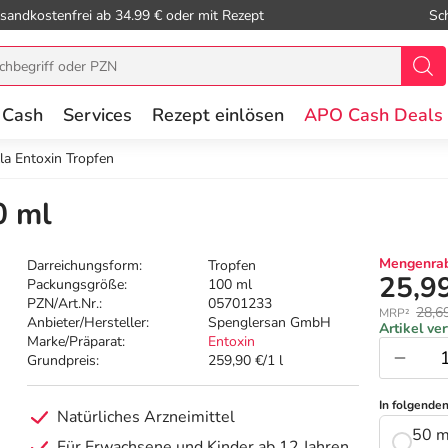
sandkostenfrei ab 34.99 € oder mit Rezept
Sc
 Cash
Services
Rezept einlösen
APO Cash Deals
la Entoxin Tropfen
0 ml
Mengenrab
Darreichungsform:
Tropfen
25,9
Packungsgröße:
100 ml
PZN/Art.Nr.:
05701233
28,6
MRP²
Anbieter/Hersteller:
Spenglersan GmbH
Artikel ve
Marke/Präparat:
Entoxin
Grundpreis:
259,90 €/1 l
In folgende
Natürliches Arzneimittel
50 m
Für Erwachsene und Kinder ab 12 Jahren