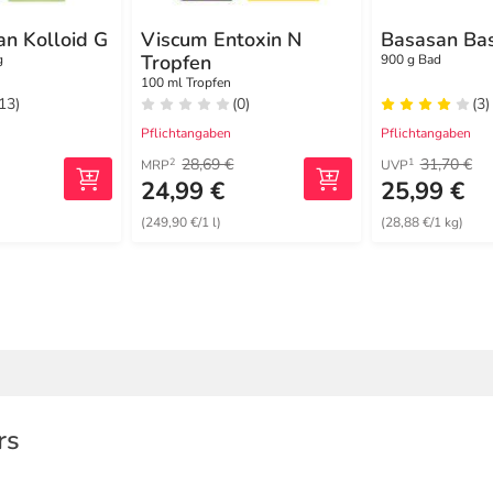
an Kolloid G
Viscum Entoxin N
Basasan Ba
Tropfen
g
900 g Bad
100 ml Tropfen
(13)
(0)
(3)
Pflichtangaben
Pflichtangaben
28,69 €
31,70 €
2
1
MRP
UVP
24,99 €
25,99 €
(249,90 €/1 l)
(28,88 €/1 kg)
rs