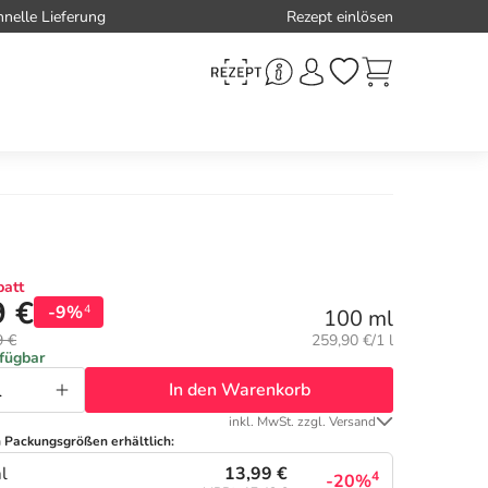
hnelle Lieferung
Rezept einlösen
att
9 €
-9%
4
100 ml
Grundpreis:
9 €
259,90 €/1 l
rfügbar
In den Warenkorb
inkl. MwSt. zzgl. Versand
n Packungsgrößen erhältlich:
13,99 €
l
4
-20%