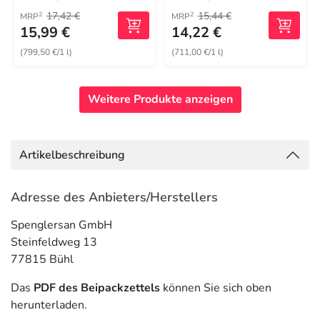
17,42 €
15,44 €
2
2
MRP
MRP
15,99 €
14,22 €
(799,50 €/1 l)
(711,00 €/1 l)
Weitere Produkte anzeigen
Artikelbeschreibung
Adresse des Anbieters/Herstellers
Spenglersan GmbH
Steinfeldweg 13
77815 Bühl
Das
PDF des Beipackzettels
können Sie sich oben
herunterladen.