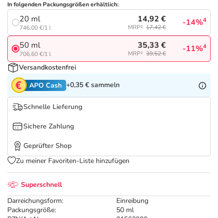
Refluthin, Lasea & Carmenthin Deals
Sport & Fitness
Täglich gut versorgt
In folgenden Packungsgrößen erhältlich:
14,92 €
20 ml
4
-14%
Salus Deals
MRP²
17,42 €
Tierapotheke
746,00 €/1 l
35,33 €
50 ml
4
-11%
MRP²
39,52 €
706,60 €/1 l
Vitamine & Mineralstoffe
Versandkostenfrei
+0,35 €
sammeln
Marken
APO Cash
Schnelle Lieferung
Sichere Zahlung
Geprüfter Shop
Zu meiner Favoriten-Liste hinzufügen
Superschnell
Darreichungsform:
Einreibung
Packungsgröße:
50 ml