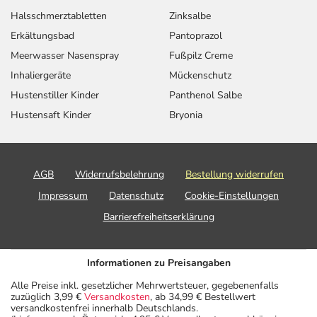
Halsschmerztabletten
Zinksalbe
Erkältungsbad
Pantoprazol
Meerwasser Nasenspray
Fußpilz Creme
Inhaliergeräte
Mückenschutz
Hustenstiller Kinder
Panthenol Salbe
Hustensaft Kinder
Bryonia
AGB
Widerrufsbelehrung
Bestellung widerrufen
Impressum
Datenschutz
Cookie-Einstellungen
Barrierefreiheitserklärung
Informationen zu Preisangaben
Alle Preise inkl. gesetzlicher Mehrwertsteuer, gegebenenfalls
zuzüglich 3,99 €
Versandkosten
, ab 34,99 € Bestellwert
versandkostenfrei innerhalb Deutschlands.