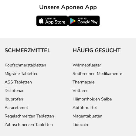
Unsere Aponeo App
SCHMERZMITTEL
HÄUFIG GESUCHT
Kopfschmerztabletten
Wärmepflaster
Migräne Tabletten
Sodbrennen Medikamente
ASS Tabletten
Thermacare
Diclofenac
Voltaren
Ibuprofen
Hämorrhoiden Salbe
Paracetamol
Abführmittel
Regelschmerzen Tabletten
Magentabletten
Zahnschmerzen Tabletten
Lidocain