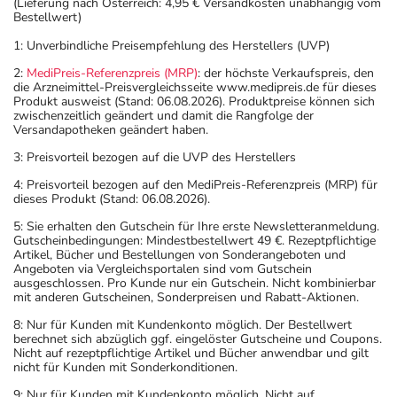
(Lieferung nach Österreich: 4,95 € Versandkosten unabhängig vom
Bestellwert)
1: Unverbindliche Preisempfehlung des Herstellers (UVP)
2:
MediPreis-Referenzpreis (MRP)
: der höchste Verkaufspreis, den
die Arzneimittel-Preisvergleichsseite www.medipreis.de für dieses
Produkt ausweist (Stand: 06.08.2026). Produktpreise können sich
zwischenzeitlich geändert und damit die Rangfolge der
Versandapotheken geändert haben.
3: Preisvorteil bezogen auf die UVP des Herstellers
4: Preisvorteil bezogen auf den MediPreis-Referenzpreis (MRP) für
dieses Produkt (Stand: 06.08.2026).
5: Sie erhalten den Gutschein für Ihre erste Newsletteranmeldung.
Gutscheinbedingungen: Mindestbestellwert 49 €. Rezeptpflichtige
Artikel, Bücher und Bestellungen von Sonderangeboten und
Angeboten via Vergleichsportalen sind vom Gutschein
ausgeschlossen. Pro Kunde nur ein Gutschein. Nicht kombinierbar
mit anderen Gutscheinen, Sonderpreisen und Rabatt-Aktionen.
8: Nur für Kunden mit Kundenkonto möglich. Der Bestellwert
berechnet sich abzüglich ggf. eingelöster Gutscheine und Coupons.
Nicht auf rezeptpflichtige Artikel und Bücher anwendbar und gilt
nicht für Kunden mit Sonderkonditionen.
9: Nur für Kunden mit Kundenkonto möglich. Nicht auf