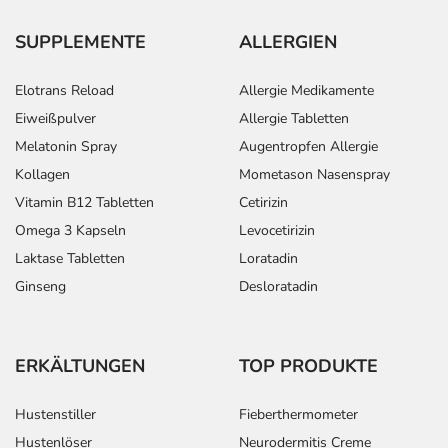
SUPPLEMENTE
ALLERGIEN
Elotrans Reload
Allergie Medikamente
Eiweißpulver
Allergie Tabletten
Melatonin Spray
Augentropfen Allergie
Kollagen
Mometason Nasenspray
Vitamin B12 Tabletten
Cetirizin
Omega 3 Kapseln
Levocetirizin
Laktase Tabletten
Loratadin
Ginseng
Desloratadin
ERKÄLTUNGEN
TOP PRODUKTE
Hustenstiller
Fieberthermometer
Hustenlöser
Neurodermitis Creme