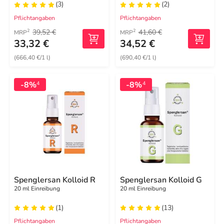
(3)
(2)
Pflichtangaben
Pflichtangaben
39,52 €
41,60 €
2
2
MRP
MRP
33,32 €
34,52 €
(666,40 €/1 l)
(690,40 €/1 l)
-8%
-8%
4
4
Spenglersan Kolloid R
Spenglersan Kolloid G
20 ml Einreibung
20 ml Einreibung
(1)
(13)
Pflichtangaben
Pflichtangaben