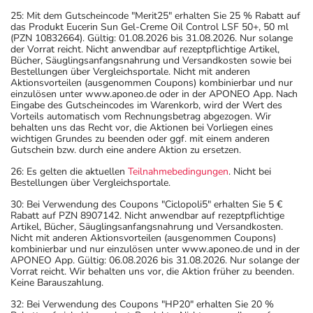
25: Mit dem Gutscheincode "Merit25" erhalten Sie 25 % Rabatt auf
das Produkt Eucerin Sun Gel-Creme Oil Control LSF 50+, 50 ml
(PZN 10832664). Gültig: 01.08.2026 bis 31.08.2026. Nur solange
der Vorrat reicht. Nicht anwendbar auf rezeptpflichtige Artikel,
Bücher, Säuglingsanfangsnahrung und Versandkosten sowie bei
Bestellungen über Vergleichsportale. Nicht mit anderen
Aktionsvorteilen (ausgenommen Coupons) kombinierbar und nur
einzulösen unter www.aponeo.de oder in der APONEO App. Nach
Eingabe des Gutscheincodes im Warenkorb, wird der Wert des
Vorteils automatisch vom Rechnungsbetrag abgezogen. Wir
behalten uns das Recht vor, die Aktionen bei Vorliegen eines
wichtigen Grundes zu beenden oder ggf. mit einem anderen
Gutschein bzw. durch eine andere Aktion zu ersetzen.
26: Es gelten die aktuellen
Teilnahmebedingungen
. Nicht bei
Bestellungen über Vergleichsportale.
30: Bei Verwendung des Coupons "Ciclopoli5" erhalten Sie 5 €
Rabatt auf PZN 8907142. Nicht anwendbar auf rezeptpflichtige
Artikel, Bücher, Säuglingsanfangsnahrung und Versandkosten.
Nicht mit anderen Aktionsvorteilen (ausgenommen Coupons)
kombinierbar und nur einzulösen unter www.aponeo.de und in der
APONEO App. Gültig: 06.08.2026 bis 31.08.2026. Nur solange der
Vorrat reicht. Wir behalten uns vor, die Aktion früher zu beenden.
Keine Barauszahlung.
32: Bei Verwendung des Coupons "HP20" erhalten Sie 20 %