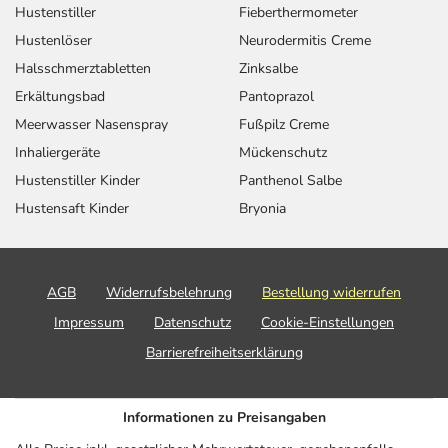
Hustenstiller
Fieberthermometer
Hustenlöser
Neurodermitis Creme
Halsschmerztabletten
Zinksalbe
Erkältungsbad
Pantoprazol
Meerwasser Nasenspray
Fußpilz Creme
Inhaliergeräte
Mückenschutz
Hustenstiller Kinder
Panthenol Salbe
Hustensaft Kinder
Bryonia
AGB
Widerrufsbelehrung
Bestellung widerrufen
Impressum
Datenschutz
Cookie-Einstellungen
Barrierefreiheitserklärung
Informationen zu Preisangaben