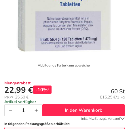
Geschenkideen
Fragen und Antworten
5% Extra Cash
Diabetes
Aktuelle Coupons
Kontakt
Avene & Ducray Deals
Körperpflege & Kosmetik
7
Ratgeber
Eucerin Deals
Liebe & Erotik
Summer SALE
Beliebte Beiträge
Evolsin Deals
Mutter & Kind
Reiseapotheke
Abbildung / Farbe kann abweichen
E-Rezept einlösen
Frontline & Frontpro Deals
Nahrungsergänzung
Insektenschutz
Mengenrabatt
22,99 €
-10%
4
60 St
E-Rezept App
Nattermann Deals
Natur & Homöopathie
Sonnenpflege
Grundpreis:
25,60 €
815,25 €/1 kg
MRP²
Artikel verfügbar
In den Warenkorb
R(h)ein Nutrition Deals
Sanitätshaus
Sommerpflege für Haar und Kopfhaut
inkl. MwSt. zzgl. Versand
In folgenden Packungsgrößen erhältlich: