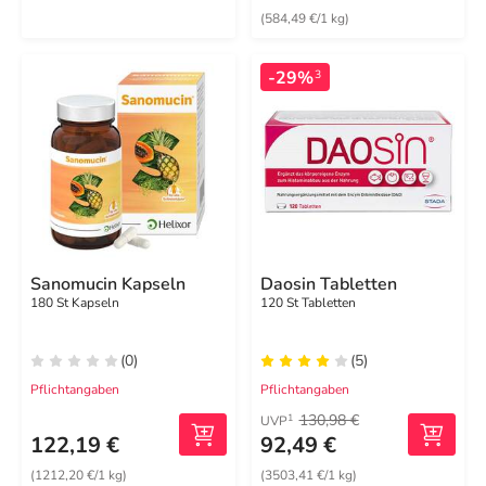
(584,49 €/1 kg)
-29%
3
Sanomucin Kapseln
Daosin Tabletten
180 St Kapseln
120 St Tabletten
(0)
(5)
Pflichtangaben
Pflichtangaben
130,98 €
1
UVP
122,19 €
92,49 €
(1212,20 €/1 kg)
(3503,41 €/1 kg)