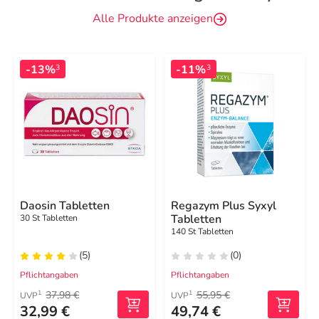
Alle Produkte anzeigen
-13%
-11%
3
3
Daosin Tabletten
Regazym Plus Syxyl
Tabletten
30 St Tabletten
140 St Tabletten
(5)
(0)
Pflichtangaben
Pflichtangaben
37,98 €
55,95 €
1
1
UVP
UVP
32,99 €
49,74 €