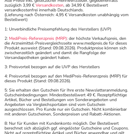
Alle Preise inkl. gesetzlicher Mehrwertsteuer, gegebenenfalls
zuzüglich 3,99 €
Versandkosten
, ab 34,99 € Bestellwert
versandkostenfrei innerhalb Deutschlands.
(Lieferung nach Österreich: 4,95 € Versandkosten unabhängig vom
Bestellwert)
1: Unverbindliche Preisempfehlung des Herstellers (UVP)
2:
MediPreis-Referenzpreis (MRP)
: der höchste Verkaufspreis, den
die Arzneimittel-Preisvergleichsseite www.medipreis.de für dieses
Produkt ausweist (Stand: 09.08.2026). Produktpreise können sich
zwischenzeitlich geändert und damit die Rangfolge der
Versandapotheken geändert haben.
3: Preisvorteil bezogen auf die UVP des Herstellers
4: Preisvorteil bezogen auf den MediPreis-Referenzpreis (MRP) für
dieses Produkt (Stand: 09.08.2026).
5: Sie erhalten den Gutschein für Ihre erste Newsletteranmeldung.
Gutscheinbedingungen: Mindestbestellwert 49 €. Rezeptpflichtige
Artikel, Bücher und Bestellungen von Sonderangeboten und
Angeboten via Vergleichsportalen sind vom Gutschein
ausgeschlossen. Pro Kunde nur ein Gutschein. Nicht kombinierbar
mit anderen Gutscheinen, Sonderpreisen und Rabatt-Aktionen.
8: Nur für Kunden mit Kundenkonto möglich. Der Bestellwert
berechnet sich abzüglich ggf. eingelöster Gutscheine und Coupons.
Nicht auf rezeptpflichtige Artikel und Bücher anwendbar und gilt