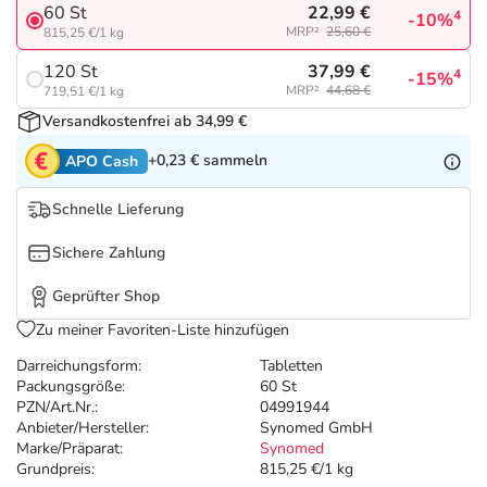
Refluthin, Lasea & Carmenthin Deals
Sport & Fitness
Täglich gut versorgt
22,99 €
60 St
4
-10%
MRP²
25,60 €
815,25 €/1 kg
Salus Deals
Tierapotheke
37,99 €
120 St
4
-15%
MRP²
44,68 €
719,51 €/1 kg
Versandkostenfrei ab 34,99 €
Vitamine & Mineralstoffe
+0,23 €
sammeln
APO Cash
Marken
Schnelle Lieferung
Sichere Zahlung
Geprüfter Shop
Zu meiner Favoriten-Liste hinzufügen
Darreichungsform:
Tabletten
Packungsgröße:
60 St
PZN/Art.Nr.:
04991944
Anbieter/Hersteller:
Synomed GmbH
Marke/Präparat:
Synomed
Grundpreis:
815,25 €/1 kg