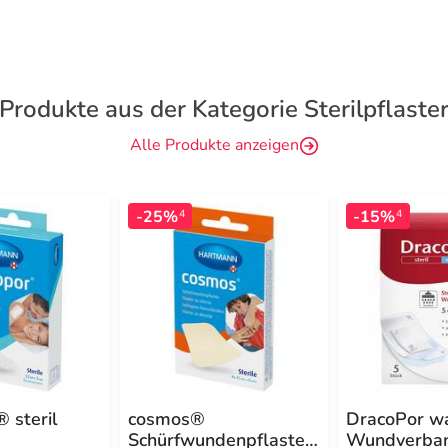
Produkte aus der Kategorie Sterilpflaste
Alle Produkte anzeigen
-25%
-15%
4
4
 steril
cosmos®
DracoPor wa
Schürfwundenpflaster
Wundverban