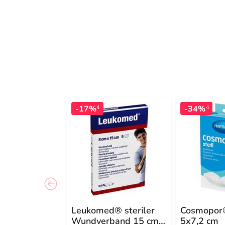
-17%
-34%
4
4
Leukomed® steriler
Cosmopor®
Wundverband 15 cm x
5x7,2 cm