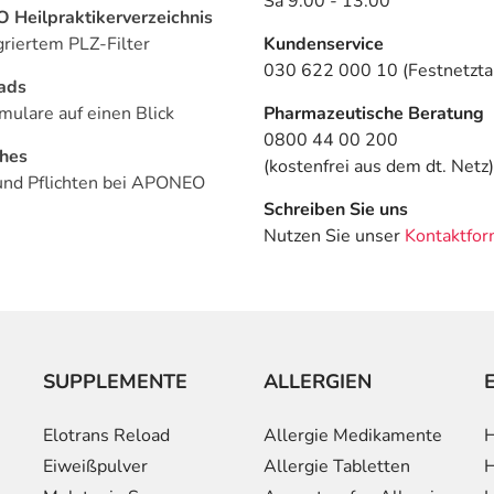
Sa 9:00 - 13:00
Heilpraktikerverzeichnis
griertem PLZ-Filter
Kundenservice
030 622 000 10 (Festnetztar
ads
mulare auf einen Blick
Pharmazeutische Beratung
0800 44 00 200
ches
(kostenfrei aus dem dt. Netz)
und Pflichten bei APONEO
Schreiben Sie uns
Nutzen Sie unser
Kontaktfor
SUPPLEMENTE
ALLERGIEN
Elotrans Reload
Allergie Medikamente
H
Eiweißpulver
Allergie Tabletten
H