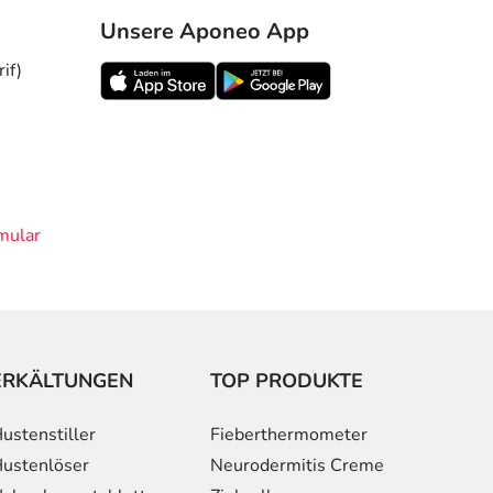
Unsere Aponeo App
if)
mular
ERKÄLTUNGEN
TOP PRODUKTE
ustenstiller
Fieberthermometer
ustenlöser
Neurodermitis Creme