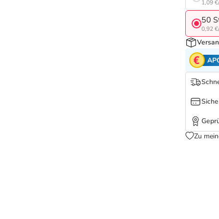
1,09 €
50 S
0,92 €
Versan
AP
Schne
Siche
Geprü
Zu mein