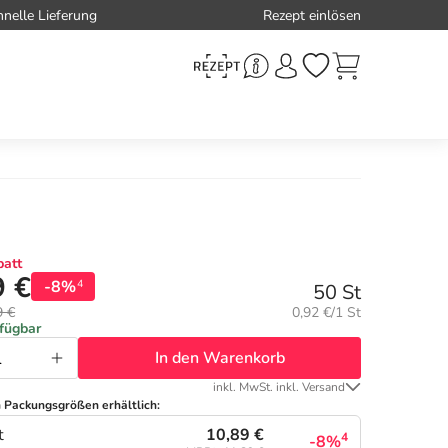
hnelle Lieferung
Rezept einlösen
att
9 €
-8%
4
50 St
Grundpreis:
9 €
0,92 €/1 St
rfügbar
In den Warenkorb
inkl. MwSt. inkl. Versand
n Packungsgrößen erhältlich:
10,89 €
t
4
-8%