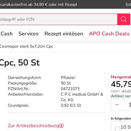
sandkostenfrei ab 34.99 € oder mit Rezept
Sc
 Cash
Services
Rezept einlösen
APO Cash Deals
Cosmopor steril 5x7,2cm Cpc
Cpc, 50 St
Mengenrab
Darreichungsform:
Pflaster
45,7
Packungsgröße:
50 St
PZN/Art.Nr.:
04721073
49,6
MRP²
Anbieter/Hersteller:
C P C medical GmbH &
Artikel ve
Co. KG
Grundpreis:
0,92 €/1 St
In folgende
Zur Artikelbeschreibung
10 S