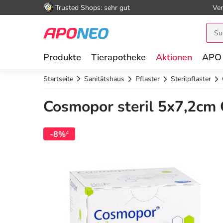
Trusted Shops: sehr gut
Ver
Produkte
Tierapotheke
Aktionen
APO
Startseite
Sanitätshaus
Pflaster
Sterilpflaster
Cosmopor steril 5x7,2cm 
-8%
4