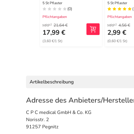
8 cm
5 St Pflaster
5 St Pflaster
(0)
(
Pflichtangaben
Pflichtangaben
21,64 €
4,56 €
2
2
MRP
MRP
17,99 €
2,99 €
(3,60 €/1 St)
(0,60 €/1 St)
Artikelbeschreibung
Adresse des Anbieters/Herstelle
C P C medical GmbH & Co. KG
Norisstr. 2
91257 Pegnitz