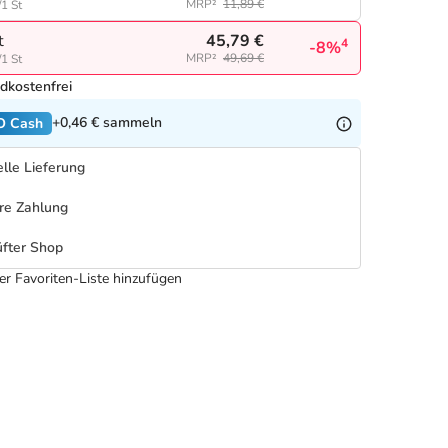
MRP²
11,89 €
/1 St
45,79 €
t
4
-8%
MRP²
49,69 €
/1 St
dkostenfrei
+0,46 €
sammeln
O Cash
lle Lieferung
re Zahlung
fter Shop
er Favoriten-Liste hinzufügen