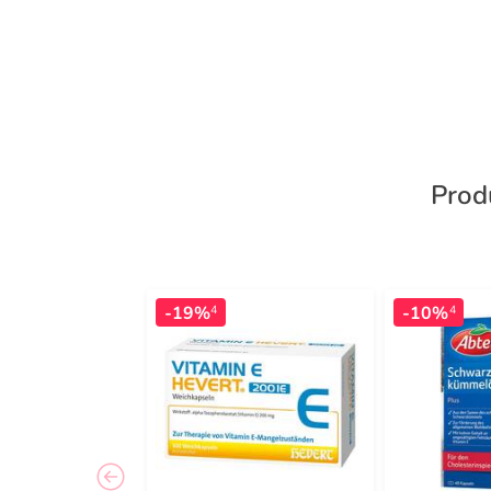
Prod
-19%
-10%
4
4