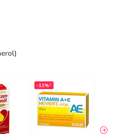
erol)
-11%
-17%
3
3