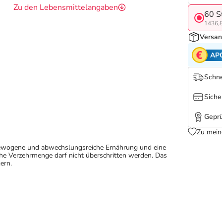
Zu den Lebensmittelangaben
60 S
1436,8
Versan
AP
Schne
Siche
Geprü
Zu mein
sgewogene und abwechslungsreiche Ernährung und eine
e Verzehrmenge darf nicht überschritten werden. Das
ern.