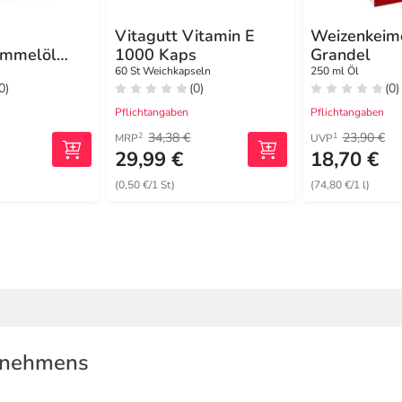
Vitagutt Vitamin E
Weizenkeimö
ümmelöl
1000 Kaps
Grandel
eln
60 St Weichkapseln
250 ml Öl
0)
(0)
(0)
Pflichtangaben
Pflichtangaben
34,38 €
23,90 €
2
1
MRP
UVP
29,99 €
18,70 €
(0,50 €/1 St)
(74,80 €/1 l)
rnehmens