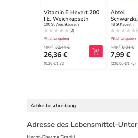
Vitamin E Hevert 200
Abtei
I.E. Weichkapseln
Schwarzk
Plus Kaps
100 St Weichkapseln
48 St Kapseln
(0)
(
Pflichtangaben
Pflichtangaben
32,44 €
8,84 €
2
2
MRP
MRP
26,36 €
7,99 €
(0,26 €/1 St)
(235,00 €/1 kg)
Artikelbeschreibung
Adresse des Lebensmittel-Unte
Hecht-Pharma GmbH