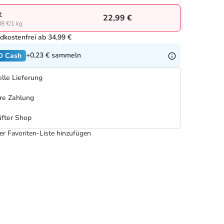
t
22,99 €
8 €/1 kg
dkostenfrei ab 34,99 €
+0,23 €
sammeln
O Cash
lle Lieferung
re Zahlung
fter Shop
er Favoriten-Liste hinzufügen