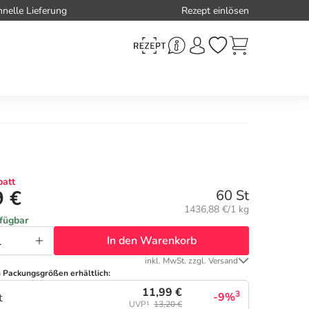
hnelle Lieferung
Rezept einlösen
att
9 €
60 St
Grundpreis:
1436,88 €/1 kg
rfügbar
In den Warenkorb
inkl. MwSt. zzgl. Versand
n Packungsgrößen erhältlich:
11,99 €
3
-9%
t
UVP¹
13,20 €