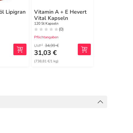
l Lipigran
Vitamin A + E Hevert
Heliocare 360
Vital Kapseln
Kapseln
120 St Kapseln
30 St Kapseln
(0)
(0)
Pflichtangaben
Pflichtangaben
34,99 €
33,90 €
1
1
UVP
UVP
31,03 €
27,99 €
(738,81 €/1 kg)
(1829,41 €/1 kg)