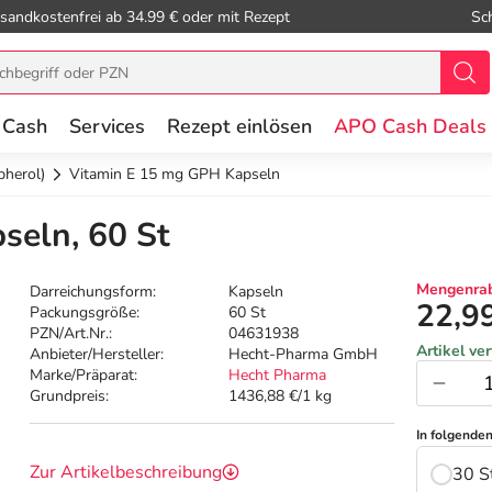
sandkostenfrei ab 34.99 € oder mit Rezept
Sc
 Cash
Services
Rezept einlösen
APO Cash Deals
pherol)
Vitamin E 15 mg GPH Kapseln
seln, 60 St
Mengenrab
Darreichungsform:
Kapseln
22,9
Packungsgröße:
60 St
PZN/Art.Nr.:
04631938
Artikel ve
Anbieter/Hersteller:
Hecht-Pharma GmbH
Marke/Präparat:
Hecht Pharma
Grundpreis:
1436,88 €/1 kg
In folgende
Zur Artikelbeschreibung
30 S