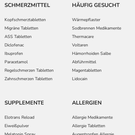
SCHMERZMITTEL
HÄUFIG GESUCHT
Kopfschmerztabletten
Wärmepflaster
Migräne Tabletten
Sodbrennen Medikamente
ASS Tabletten
Thermacare
Diclofenac
Voltaren
Ibuprofen
Hämorrhoiden Salbe
Paracetamol
Abführmittel
Regelschmerzen Tabletten
Magentabletten
Zahnschmerzen Tabletten
Lidocain
SUPPLEMENTE
ALLERGIEN
Elotrans Reload
Allergie Medikamente
Eiweißpulver
Allergie Tabletten
Melatonin Spray
Augentropfen Allergie