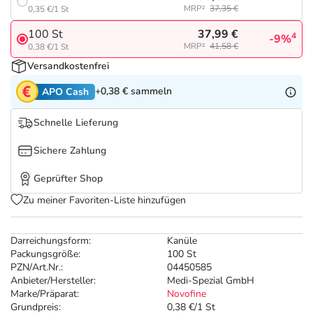
Refluthin, Lasea & Carmenthin Deals
Sport & Fitness
Täglich gut versorgt
MRP²
37,35 €
0,35 €/1 St
37,99 €
100 St
4
-9%
Salus Deals
Tierapotheke
MRP²
41,58 €
0,38 €/1 St
Versandkostenfrei
Vitamine & Mineralstoffe
+0,38 €
sammeln
APO Cash
Marken
Schnelle Lieferung
Sichere Zahlung
Geprüfter Shop
Zu meiner Favoriten-Liste hinzufügen
Darreichungsform:
Kanüle
Packungsgröße:
100 St
PZN/Art.Nr.:
04450585
Anbieter/Hersteller:
Medi-Spezial GmbH
Marke/Präparat:
Novofine
Grundpreis:
0,38 €/1 St