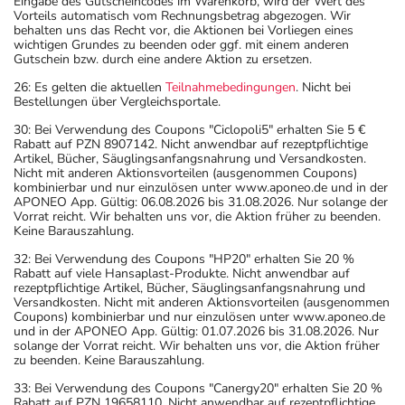
Eingabe des Gutscheincodes im Warenkorb, wird der Wert des
Vorteils automatisch vom Rechnungsbetrag abgezogen. Wir
behalten uns das Recht vor, die Aktionen bei Vorliegen eines
wichtigen Grundes zu beenden oder ggf. mit einem anderen
Gutschein bzw. durch eine andere Aktion zu ersetzen.
26: Es gelten die aktuellen
Teilnahmebedingungen
. Nicht bei
Bestellungen über Vergleichsportale.
30: Bei Verwendung des Coupons "Ciclopoli5" erhalten Sie 5 €
Rabatt auf PZN 8907142. Nicht anwendbar auf rezeptpflichtige
Artikel, Bücher, Säuglingsanfangsnahrung und Versandkosten.
Nicht mit anderen Aktionsvorteilen (ausgenommen Coupons)
kombinierbar und nur einzulösen unter www.aponeo.de und in der
APONEO App. Gültig: 06.08.2026 bis 31.08.2026. Nur solange der
Vorrat reicht. Wir behalten uns vor, die Aktion früher zu beenden.
Keine Barauszahlung.
32: Bei Verwendung des Coupons "HP20" erhalten Sie 20 %
Rabatt auf viele Hansaplast-Produkte. Nicht anwendbar auf
rezeptpflichtige Artikel, Bücher, Säuglingsanfangsnahrung und
Versandkosten. Nicht mit anderen Aktionsvorteilen (ausgenommen
Coupons) kombinierbar und nur einzulösen unter www.aponeo.de
und in der APONEO App. Gültig: 01.07.2026 bis 31.08.2026. Nur
solange der Vorrat reicht. Wir behalten uns vor, die Aktion früher
zu beenden. Keine Barauszahlung.
33: Bei Verwendung des Coupons "Canergy20" erhalten Sie 20 %
Rabatt auf PZN 19658110. Nicht anwendbar auf rezeptpflichtige