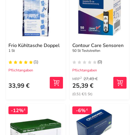
Frio Kühltasche Doppel
Contour Care Sensoren
1 St
50 St Teststreifen
(1)
(0)
Pflichtangaben
Pflichtangaben
27,49 €
2
MRP
33,99 €
25,39 €
(0,51 €/1 St)
-12%
-6%
4
4