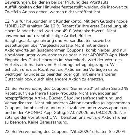
Bewertungen, bei denen bei der Prüfung des Wortlauts
Auffälligkeiten oder Hinweise festgestellt werden, die insoweit zu
Zweifeln Anlass geben, werden nicht veröffentlicht.
12: Nur für Neukunden mit Kundenkonto. Mit dem Gutscheincode
"10NEU26" erhalten Sie 10 % Rabatt für Ihre erste Bestellung, ab
einem Mindestbestellwert von 49 € (Warenkorbwert). Nicht
anwendbar auf rezeptpflichtige Artikel, Bücher,
Säuglingsanfangsnahrung und Versandkosten sowie bei
Bestellungen über Vergleichsportale. Nicht mit anderen
Aktionsvorteilen (ausgenommen Coupons) kombinierbar und nur
einzulösen unter www.aponeo.de oder in der APONEO App. Nach
Eingabe des Gutscheincodes im Warenkorb, wird der Wert des
Vorteils automatisch vom Rechnungsbetrag abgezogen. Wir
behalten uns das Recht vor, die Aktionen bei Vorliegen eines
wichtigen Grundes zu beenden oder ggf. mit einem anderen
Gutschein bzw. durch eine andere Aktion zu ersetzen.
21: Bei Verwendung des Coupons "Summer20" erhalten Sie 20 %
Rabatt auf viele Pierre Fabre-Produkte. Nicht anwendbar auf
rezeptpflichtige Artikel, Bücher, Säuglingsanfangsnahrung und
Versandkosten. Nicht mit anderen Aktionsvorteilen (ausgenommen
Coupons) kombinierbar und nur einzulösen unter www.aponeo.de
und in der APONEO App. Gültig: 27.07.2026 bis 09.08.2026. Nur
solange der Vorrat reicht. Wir behalten uns vor, die Aktion früher
zu beenden. Keine Barauszahlung.
22: Bei Verwendung des Coupons "Vital2026" erhalten Sie 20 %