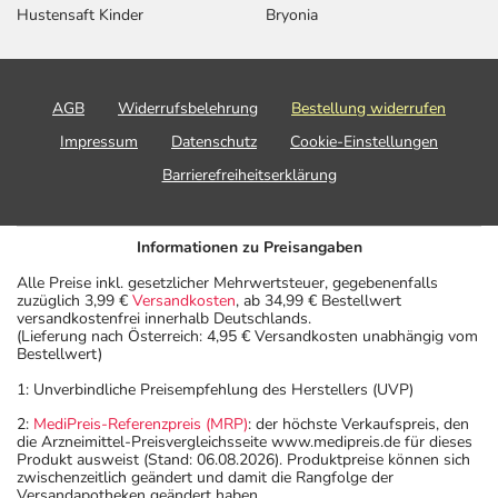
Hustensaft Kinder
Bryonia
AGB
Widerrufsbelehrung
Bestellung widerrufen
Impressum
Datenschutz
Cookie-Einstellungen
Barrierefreiheitserklärung
Informationen zu Preisangaben
Alle Preise inkl. gesetzlicher Mehrwertsteuer, gegebenenfalls
zuzüglich 3,99 €
Versandkosten
, ab 34,99 € Bestellwert
versandkostenfrei innerhalb Deutschlands.
(Lieferung nach Österreich: 4,95 € Versandkosten unabhängig vom
Bestellwert)
1: Unverbindliche Preisempfehlung des Herstellers (UVP)
2:
MediPreis-Referenzpreis (MRP)
: der höchste Verkaufspreis, den
die Arzneimittel-Preisvergleichsseite www.medipreis.de für dieses
Produkt ausweist (Stand: 06.08.2026). Produktpreise können sich
zwischenzeitlich geändert und damit die Rangfolge der
Versandapotheken geändert haben.