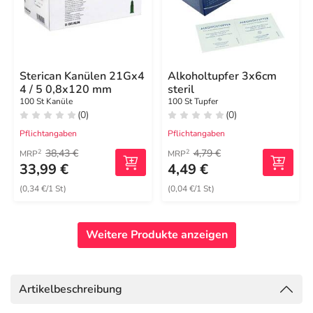
Sterican Kanülen 21Gx4
Alkoholtupfer 3x6cm
4 / 5 0,8x120 mm
steril
100 St Kanüle
100 St Tupfer
(0)
(0)
Pflichtangaben
Pflichtangaben
38,43 €
4,79 €
2
2
MRP
MRP
33,99 €
4,49 €
(0,34 €/1 St)
(0,04 €/1 St)
Weitere Produkte anzeigen
Artikelbeschreibung