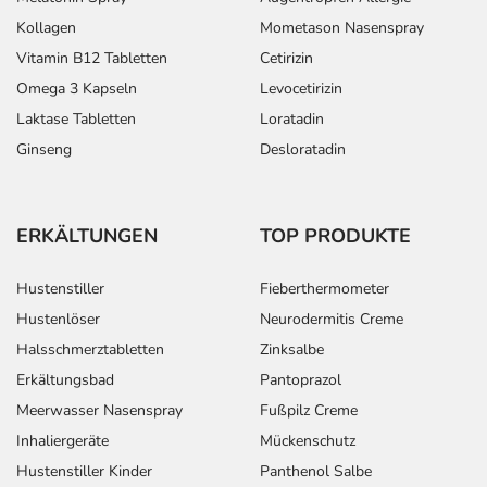
Kollagen
Mometason Nasenspray
Vitamin B12 Tabletten
Cetirizin
Omega 3 Kapseln
Levocetirizin
Laktase Tabletten
Loratadin
Ginseng
Desloratadin
ERKÄLTUNGEN
TOP PRODUKTE
Hustenstiller
Fieberthermometer
Hustenlöser
Neurodermitis Creme
Halsschmerztabletten
Zinksalbe
Erkältungsbad
Pantoprazol
Meerwasser Nasenspray
Fußpilz Creme
Inhaliergeräte
Mückenschutz
Hustenstiller Kinder
Panthenol Salbe