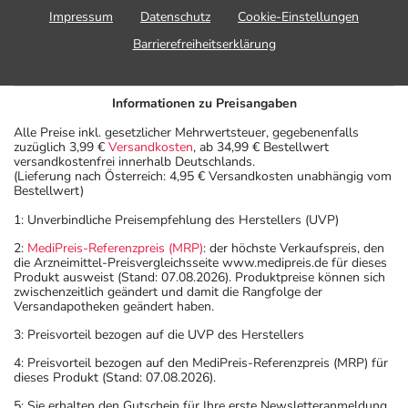
Impressum
Datenschutz
Cookie-Einstellungen
Barrierefreiheitserklärung
Informationen zu Preisangaben
Alle Preise inkl. gesetzlicher Mehrwertsteuer, gegebenenfalls
zuzüglich 3,99 €
Versandkosten
, ab 34,99 € Bestellwert
versandkostenfrei innerhalb Deutschlands.
(Lieferung nach Österreich: 4,95 € Versandkosten unabhängig vom
Bestellwert)
1: Unverbindliche Preisempfehlung des Herstellers (UVP)
2:
MediPreis-Referenzpreis (MRP)
: der höchste Verkaufspreis, den
die Arzneimittel-Preisvergleichsseite www.medipreis.de für dieses
Produkt ausweist (Stand: 07.08.2026). Produktpreise können sich
zwischenzeitlich geändert und damit die Rangfolge der
Versandapotheken geändert haben.
3: Preisvorteil bezogen auf die UVP des Herstellers
4: Preisvorteil bezogen auf den MediPreis-Referenzpreis (MRP) für
dieses Produkt (Stand: 07.08.2026).
5: Sie erhalten den Gutschein für Ihre erste Newsletteranmeldung.