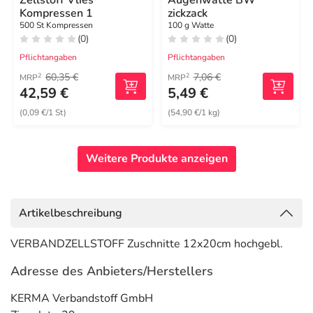
Zellstoff Vlies
Augenwatte BW
Kompressen 1
zickzack
500 St Kompressen
100 g Watte
(0)
(0)
Pflichtangaben
Pflichtangaben
60,35 €
7,06 €
2
2
MRP
MRP
42,59 €
5,49 €
(0,09 €/1 St)
(54,90 €/1 kg)
Weitere Produkte anzeigen
Artikelbeschreibung
VERBANDZELLSTOFF Zuschnitte 12x20cm hochgebl.
Adresse des Anbieters/Herstellers
KERMA Verbandstoff GmbH