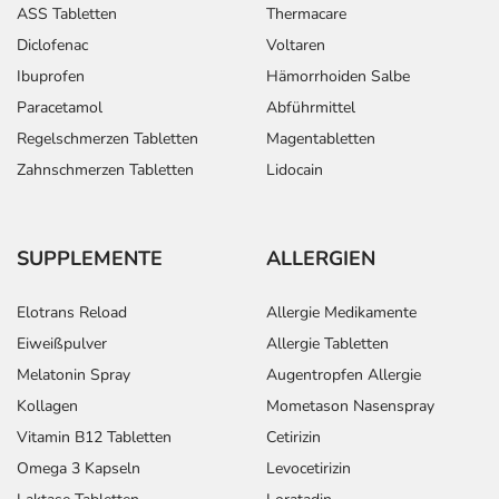
ASS Tabletten
Thermacare
Diclofenac
Voltaren
Ibuprofen
Hämorrhoiden Salbe
Paracetamol
Abführmittel
Regelschmerzen Tabletten
Magentabletten
Zahnschmerzen Tabletten
Lidocain
SUPPLEMENTE
ALLERGIEN
Elotrans Reload
Allergie Medikamente
Eiweißpulver
Allergie Tabletten
Melatonin Spray
Augentropfen Allergie
Kollagen
Mometason Nasenspray
Vitamin B12 Tabletten
Cetirizin
Omega 3 Kapseln
Levocetirizin