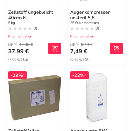
Zellstoff ungebleicht
Augenkompressen
40cmx6
unsteril 5,8
5 kg
25 St Kompressen
(0)
(0)
Pflichtangaben
Pflichtangaben
47,36 €
9,49 €
2
2
MRP
MRP
37,99 €
7,49 €
(7,60 €/1 kg)
(0,30 €/1 St)
-29%
-22%
4
4