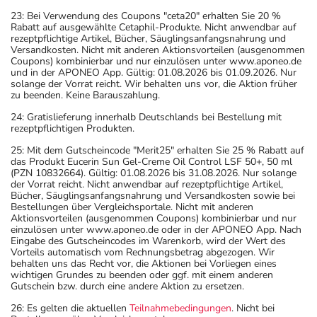
23: Bei Verwendung des Coupons "ceta20" erhalten Sie 20 %
Rabatt auf ausgewählte Cetaphil-Produkte. Nicht anwendbar auf
rezeptpflichtige Artikel, Bücher, Säuglingsanfangsnahrung und
Versandkosten. Nicht mit anderen Aktionsvorteilen (ausgenommen
Coupons) kombinierbar und nur einzulösen unter www.aponeo.de
und in der APONEO App. Gültig: 01.08.2026 bis 01.09.2026. Nur
solange der Vorrat reicht. Wir behalten uns vor, die Aktion früher
zu beenden. Keine Barauszahlung.
24: Gratislieferung innerhalb Deutschlands bei Bestellung mit
rezeptpflichtigen Produkten.
25: Mit dem Gutscheincode "Merit25" erhalten Sie 25 % Rabatt auf
das Produkt Eucerin Sun Gel-Creme Oil Control LSF 50+, 50 ml
(PZN 10832664). Gültig: 01.08.2026 bis 31.08.2026. Nur solange
der Vorrat reicht. Nicht anwendbar auf rezeptpflichtige Artikel,
Bücher, Säuglingsanfangsnahrung und Versandkosten sowie bei
Bestellungen über Vergleichsportale. Nicht mit anderen
Aktionsvorteilen (ausgenommen Coupons) kombinierbar und nur
einzulösen unter www.aponeo.de oder in der APONEO App. Nach
Eingabe des Gutscheincodes im Warenkorb, wird der Wert des
Vorteils automatisch vom Rechnungsbetrag abgezogen. Wir
behalten uns das Recht vor, die Aktionen bei Vorliegen eines
wichtigen Grundes zu beenden oder ggf. mit einem anderen
Gutschein bzw. durch eine andere Aktion zu ersetzen.
26: Es gelten die aktuellen
Teilnahmebedingungen
. Nicht bei