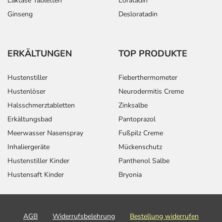
Laktase Tabletten
Loratadin
Ginseng
Desloratadin
ERKÄLTUNGEN
TOP PRODUKTE
Hustenstiller
Fieberthermometer
Hustenlöser
Neurodermitis Creme
Halsschmerztabletten
Zinksalbe
Erkältungsbad
Pantoprazol
Meerwasser Nasenspray
Fußpilz Creme
Inhaliergeräte
Mückenschutz
Hustenstiller Kinder
Panthenol Salbe
Hustensaft Kinder
Bryonia
AGB
Widerrufsbelehrung
Bestellung widerrufen