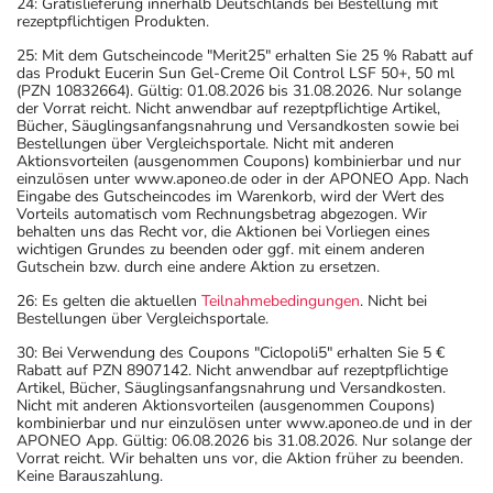
24: Gratislieferung innerhalb Deutschlands bei Bestellung mit
rezeptpflichtigen Produkten.
25: Mit dem Gutscheincode "Merit25" erhalten Sie 25 % Rabatt auf
das Produkt Eucerin Sun Gel-Creme Oil Control LSF 50+, 50 ml
(PZN 10832664). Gültig: 01.08.2026 bis 31.08.2026. Nur solange
der Vorrat reicht. Nicht anwendbar auf rezeptpflichtige Artikel,
Bücher, Säuglingsanfangsnahrung und Versandkosten sowie bei
Bestellungen über Vergleichsportale. Nicht mit anderen
Aktionsvorteilen (ausgenommen Coupons) kombinierbar und nur
einzulösen unter www.aponeo.de oder in der APONEO App. Nach
Eingabe des Gutscheincodes im Warenkorb, wird der Wert des
Vorteils automatisch vom Rechnungsbetrag abgezogen. Wir
behalten uns das Recht vor, die Aktionen bei Vorliegen eines
wichtigen Grundes zu beenden oder ggf. mit einem anderen
Gutschein bzw. durch eine andere Aktion zu ersetzen.
26: Es gelten die aktuellen
Teilnahmebedingungen
. Nicht bei
Bestellungen über Vergleichsportale.
30: Bei Verwendung des Coupons "Ciclopoli5" erhalten Sie 5 €
Rabatt auf PZN 8907142. Nicht anwendbar auf rezeptpflichtige
Artikel, Bücher, Säuglingsanfangsnahrung und Versandkosten.
Nicht mit anderen Aktionsvorteilen (ausgenommen Coupons)
kombinierbar und nur einzulösen unter www.aponeo.de und in der
APONEO App. Gültig: 06.08.2026 bis 31.08.2026. Nur solange der
Vorrat reicht. Wir behalten uns vor, die Aktion früher zu beenden.
Keine Barauszahlung.