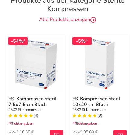
Produkte aus der Kategorie Sterile
Kompressen
Alle Produkte anzeigen
-54%
-5%
4
4
ES-Kompressen steril
ES-Kompressen steril
7,5x7,5 cm 8fach
10x20 cm 8fach
25X2 St Kompressen
25X2 St Kompressen
(4)
(9)
Pflichtangaben
Pflichtangaben
16,68 €
35,89 €
2
2
MRP
MRP