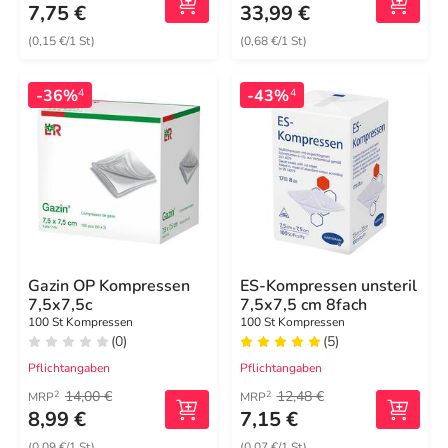
7,75 €
33,99 €
(0,15 €/1 St)
(0,68 €/1 St)
-36%
-43%
4
4
Gazin OP Kompressen
ES-Kompressen unsteril
7,5x7,5c
7,5x7,5 cm 8fach
100 St Kompressen
100 St Kompressen
(0)
(5)
Pflichtangaben
Pflichtangaben
14,00 €
12,48 €
2
2
MRP
MRP
8,99 €
7,15 €
(0,09 €/1 St)
(0,07 €/1 St)