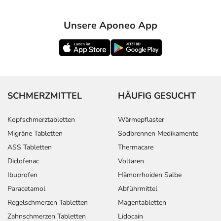
Unsere Aponeo App
SCHMERZMITTEL
HÄUFIG GESUCHT
Kopfschmerztabletten
Wärmepflaster
Migräne Tabletten
Sodbrennen Medikamente
ASS Tabletten
Thermacare
Diclofenac
Voltaren
Ibuprofen
Hämorrhoiden Salbe
Paracetamol
Abführmittel
Regelschmerzen Tabletten
Magentabletten
Zahnschmerzen Tabletten
Lidocain