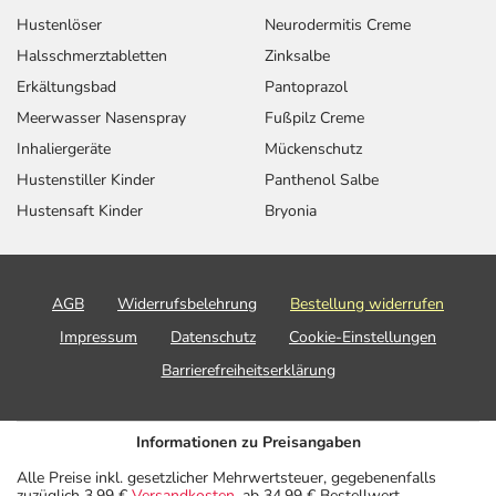
Hustenlöser
Neurodermitis Creme
Halsschmerztabletten
Zinksalbe
Erkältungsbad
Pantoprazol
Meerwasser Nasenspray
Fußpilz Creme
Inhaliergeräte
Mückenschutz
Hustenstiller Kinder
Panthenol Salbe
Hustensaft Kinder
Bryonia
AGB
Widerrufsbelehrung
Bestellung widerrufen
Impressum
Datenschutz
Cookie-Einstellungen
Barrierefreiheitserklärung
Informationen zu Preisangaben
Alle Preise inkl. gesetzlicher Mehrwertsteuer, gegebenenfalls
zuzüglich 3,99 €
Versandkosten
, ab 34,99 € Bestellwert