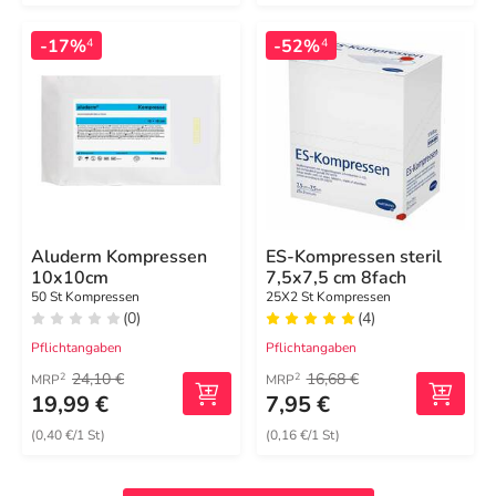
-17%
-52%
4
4
Aluderm Kompressen
ES-Kompressen steril
10x10cm
7,5x7,5 cm 8fach
50 St Kompressen
25X2 St Kompressen
(0)
(4)
Pflichtangaben
Pflichtangaben
24,10 €
16,68 €
2
2
MRP
MRP
19,99 €
7,95 €
(0,40 €/1 St)
(0,16 €/1 St)