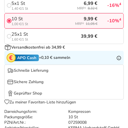
Refluthin, Lasea & Carmenthin Deals
Sport & Fitness
Täglich gut versorgt
6,99 €
5x1 St
4
-16%
MRP²
8,32 €
1,40 €/1 St
Salus Deals
Tierapotheke
9,99 €
10 St
4
-10%
MRP²
11,05 €
1,00 €/1 St
Vitamine & Mineralstoffe
25x1 St
39,99 €
1,60 €/1 St
Versandkostenfrei ab 34,99 €
Marken
+0,10 €
sammeln
APO Cash
Schnelle Lieferung
Sichere Zahlung
Geprüfter Shop
Zu meiner Favoriten-Liste hinzufügen
Darreichungsform:
Kompressen
Packungsgröße:
10 St
PZN/Art.Nr.:
07259008
Anbieter/Hersteller:
KERMA Verbandstoff GmbH