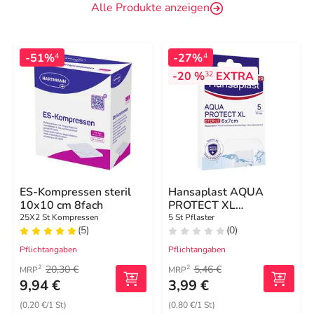
Alle Produkte anzeigen
-51%
-27%
4
4
-20 %
EXTRA
32
ES-Kompressen steril
Hansaplast AQUA
10x10 cm 8fach
PROTECT XL
Wundverband steril 6x7
25X2 St Kompressen
5 St Pflaster
(5)
(0)
cm
Pflichtangaben
Pflichtangaben
20,30 €
5,46 €
2
2
MRP
MRP
9,94 €
3,99 €
(0,20 €/1 St)
(0,80 €/1 St)