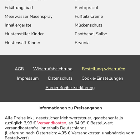
Erkältungsbad
Pantoprazol
Meerwasser Nasenspray
Fußpilz Creme
Inhaliergeräte
Mückenschutz
Hustenstiller Kinder
Panthenol Salbe
Hustensaft Kinder
Bryonia
AGB
Widerrufsbelehrung
Bestellung widerrufen
Impressum
Datenschutz
Cookie-Einstellungen
Barrierefreiheitserklärung
Informationen zu Preisangaben
Alle Preise inkl. gesetzlicher Mehrwertsteuer, gegebenenfalls
zuzüglich 3,99 €
Versandkosten
, ab 34,99 € Bestellwert
versandkostenfrei innerhalb Deutschlands.
(Lieferung nach Österreich: 4,95 € Versandkosten unabhängig vom
Bestellwert)