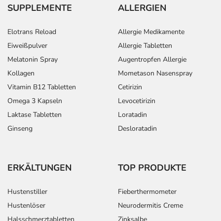
SUPPLEMENTE
ALLERGIEN
Elotrans Reload
Allergie Medikamente
Eiweißpulver
Allergie Tabletten
Melatonin Spray
Augentropfen Allergie
Kollagen
Mometason Nasenspray
Vitamin B12 Tabletten
Cetirizin
Omega 3 Kapseln
Levocetirizin
Laktase Tabletten
Loratadin
Ginseng
Desloratadin
ERKÄLTUNGEN
TOP PRODUKTE
Hustenstiller
Fieberthermometer
Hustenlöser
Neurodermitis Creme
Halsschmerztabletten
Zinksalbe