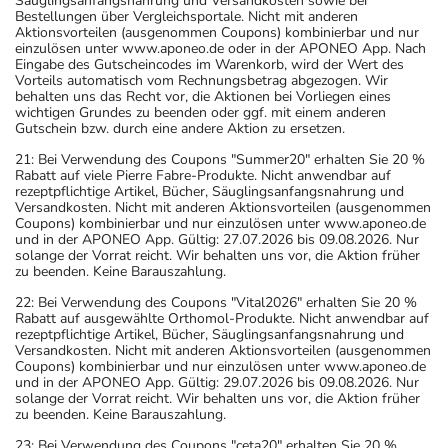
Säuglingsanfangsnahrung und Versandkosten sowie bei
Bestellungen über Vergleichsportale. Nicht mit anderen
Aktionsvorteilen (ausgenommen Coupons) kombinierbar und nur
einzulösen unter www.aponeo.de oder in der APONEO App. Nach
Eingabe des Gutscheincodes im Warenkorb, wird der Wert des
Vorteils automatisch vom Rechnungsbetrag abgezogen. Wir
behalten uns das Recht vor, die Aktionen bei Vorliegen eines
wichtigen Grundes zu beenden oder ggf. mit einem anderen
Gutschein bzw. durch eine andere Aktion zu ersetzen.
21: Bei Verwendung des Coupons "Summer20" erhalten Sie 20 %
Rabatt auf viele Pierre Fabre-Produkte. Nicht anwendbar auf
rezeptpflichtige Artikel, Bücher, Säuglingsanfangsnahrung und
Versandkosten. Nicht mit anderen Aktionsvorteilen (ausgenommen
Coupons) kombinierbar und nur einzulösen unter www.aponeo.de
und in der APONEO App. Gültig: 27.07.2026 bis 09.08.2026. Nur
solange der Vorrat reicht. Wir behalten uns vor, die Aktion früher
zu beenden. Keine Barauszahlung.
22: Bei Verwendung des Coupons "Vital2026" erhalten Sie 20 %
Rabatt auf ausgewählte Orthomol-Produkte. Nicht anwendbar auf
rezeptpflichtige Artikel, Bücher, Säuglingsanfangsnahrung und
Versandkosten. Nicht mit anderen Aktionsvorteilen (ausgenommen
Coupons) kombinierbar und nur einzulösen unter www.aponeo.de
und in der APONEO App. Gültig: 29.07.2026 bis 09.08.2026. Nur
solange der Vorrat reicht. Wir behalten uns vor, die Aktion früher
zu beenden. Keine Barauszahlung.
23: Bei Verwendung des Coupons "ceta20" erhalten Sie 20 %