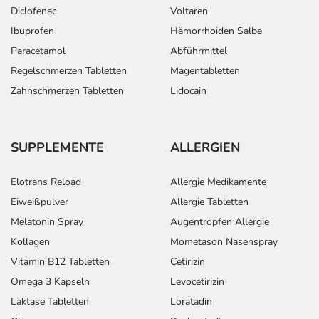
Diclofenac
Voltaren
Ibuprofen
Hämorrhoiden Salbe
Paracetamol
Abführmittel
Regelschmerzen Tabletten
Magentabletten
Zahnschmerzen Tabletten
Lidocain
SUPPLEMENTE
ALLERGIEN
Elotrans Reload
Allergie Medikamente
Eiweißpulver
Allergie Tabletten
Melatonin Spray
Augentropfen Allergie
Kollagen
Mometason Nasenspray
Vitamin B12 Tabletten
Cetirizin
Omega 3 Kapseln
Levocetirizin
Laktase Tabletten
Loratadin