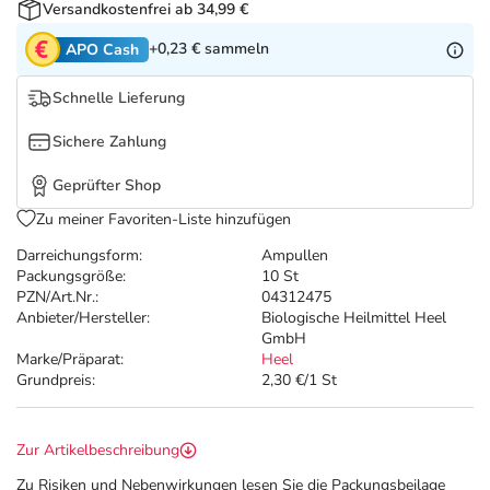
Refluthin, Lasea & Carmenthin Deals
Sport & Fitness
Täglich gut versorgt
Versandkostenfrei ab 34,99 €
+0,23 €
sammeln
APO Cash
Salus Deals
Tierapotheke
Schnelle Lieferung
Vitamine & Mineralstoffe
Sichere Zahlung
Geprüfter Shop
Marken
Zu meiner Favoriten-Liste hinzufügen
Darreichungsform:
Ampullen
Packungsgröße:
10 St
PZN/Art.Nr.:
04312475
Anbieter/Hersteller:
Biologische Heilmittel Heel
GmbH
Marke/Präparat:
Heel
Grundpreis:
2,30 €/1 St
Zur Artikelbeschreibung
Zu Risiken und Nebenwirkungen lesen Sie die Packungsbeilage