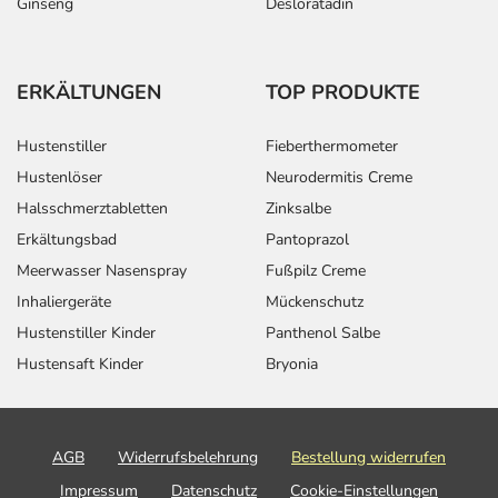
Ginseng
Desloratadin
ERKÄLTUNGEN
TOP PRODUKTE
Hustenstiller
Fieberthermometer
Hustenlöser
Neurodermitis Creme
Halsschmerztabletten
Zinksalbe
Erkältungsbad
Pantoprazol
Meerwasser Nasenspray
Fußpilz Creme
Inhaliergeräte
Mückenschutz
Hustenstiller Kinder
Panthenol Salbe
Hustensaft Kinder
Bryonia
AGB
Widerrufsbelehrung
Bestellung widerrufen
Impressum
Datenschutz
Cookie-Einstellungen