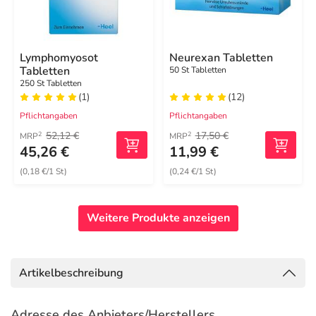
Lymphomyosot
Neurexan Tabletten
Tabletten
50 St Tabletten
250 St Tabletten
(1)
(12)
Pflichtangaben
Pflichtangaben
52,12 €
17,50 €
2
2
MRP
MRP
45,26 €
11,99 €
(0,18 €/1 St)
(0,24 €/1 St)
Weitere Produkte anzeigen
Artikelbeschreibung
Adresse des Anbieters/Herstellers