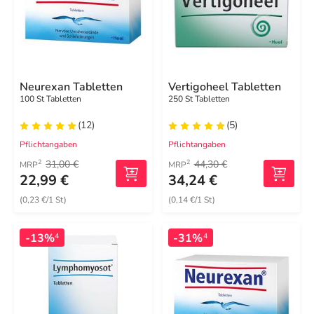
Neurexan Tabletten
Vertigoheel Tabletten
100 St Tabletten
250 St Tabletten
(12)
(5)
Pflichtangaben
Pflichtangaben
31,00 €
44,30 €
2
2
MRP
MRP
22,99 €
34,24 €
(0,23 €/1 St)
(0,14 €/1 St)
-13%
-31%
4
4