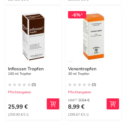
-6%
4
Infiossan Tropfen
Venentropfen
100 ml Tropfen
30 ml Tropfen
(0)
(0)
Pflichtangaben
Pflichtangaben
9,54 €
2
MRP
25,99 €
8,99 €
(259,90 €/1 l)
(299,67 €/1 l)