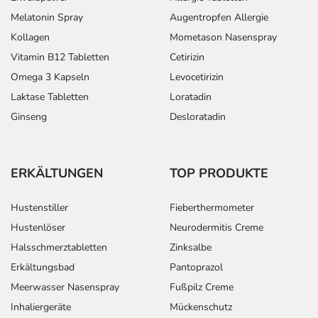
Melatonin Spray
Augentropfen Allergie
Kollagen
Mometason Nasenspray
Vitamin B12 Tabletten
Cetirizin
Omega 3 Kapseln
Levocetirizin
Laktase Tabletten
Loratadin
Ginseng
Desloratadin
ERKÄLTUNGEN
TOP PRODUKTE
Hustenstiller
Fieberthermometer
Hustenlöser
Neurodermitis Creme
Halsschmerztabletten
Zinksalbe
Erkältungsbad
Pantoprazol
Meerwasser Nasenspray
Fußpilz Creme
Inhaliergeräte
Mückenschutz