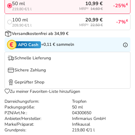
Refluthin, Lasea & Carmenthin Deals
Sport & Fitness
Täglich gut versorgt
10,99 €
50 ml
4
-25%
MRP²
14,60 €
219,80 €/1 l
Salus Deals
Tierapotheke
20,99 €
100 ml
4
-7%
MRP²
22,50 €
209,90 €/1 l
Versandkostenfrei ab 34,99 €
Vitamine & Mineralstoffe
+0,11 €
sammeln
APO Cash
Marken
Schnelle Lieferung
Sichere Zahlung
Geprüfter Shop
Zu meiner Favoriten-Liste hinzufügen
Darreichungsform:
Tropfen
Packungsgröße:
50 ml
PZN/Art.Nr.:
04300650
Anbieter/Hersteller:
Infirmarius GmbH
Marke/Präparat:
Infikausal
Grundpreis:
219,80 €/1 l