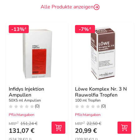
Alle Produkte anzeigen
-13%
-7%
4
4
Infidys Injektion
Löwe Komplex Nr. 3 N
Ampullen
Rauwolfia Tropfen
50X5 ml Ampullen
100 ml Tropfen
(0)
(0)
Pflichtangaben
Pflichtangaben
151,24 €
22,50 €
2
2
MRP
MRP
131,07 €
20,99 €
(524,28 €/1 l)
(209,90 €/1 l)