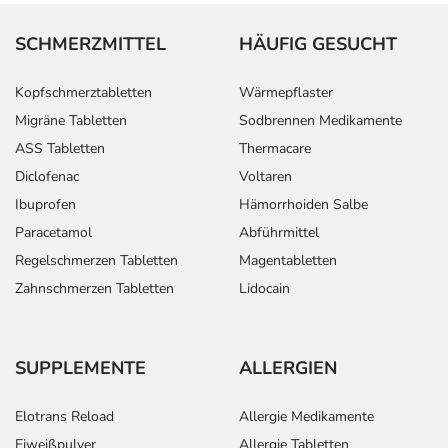
SCHMERZMITTEL
HÄUFIG GESUCHT
Kopfschmerztabletten
Wärmepflaster
Migräne Tabletten
Sodbrennen Medikamente
ASS Tabletten
Thermacare
Diclofenac
Voltaren
Ibuprofen
Hämorrhoiden Salbe
Paracetamol
Abführmittel
Regelschmerzen Tabletten
Magentabletten
Zahnschmerzen Tabletten
Lidocain
SUPPLEMENTE
ALLERGIEN
Elotrans Reload
Allergie Medikamente
Eiweißpulver
Allergie Tabletten