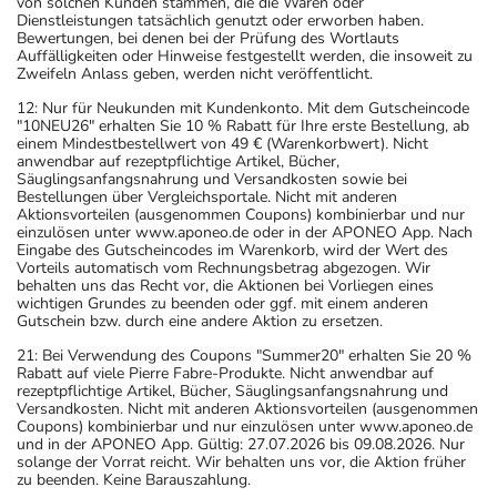
von solchen Kunden stammen, die die Waren oder
Dienstleistungen tatsächlich genutzt oder erworben haben.
Bewertungen, bei denen bei der Prüfung des Wortlauts
Auffälligkeiten oder Hinweise festgestellt werden, die insoweit zu
Zweifeln Anlass geben, werden nicht veröffentlicht.
12: Nur für Neukunden mit Kundenkonto. Mit dem Gutscheincode
"10NEU26" erhalten Sie 10 % Rabatt für Ihre erste Bestellung, ab
einem Mindestbestellwert von 49 € (Warenkorbwert). Nicht
anwendbar auf rezeptpflichtige Artikel, Bücher,
Säuglingsanfangsnahrung und Versandkosten sowie bei
Bestellungen über Vergleichsportale. Nicht mit anderen
Aktionsvorteilen (ausgenommen Coupons) kombinierbar und nur
einzulösen unter www.aponeo.de oder in der APONEO App. Nach
Eingabe des Gutscheincodes im Warenkorb, wird der Wert des
Vorteils automatisch vom Rechnungsbetrag abgezogen. Wir
behalten uns das Recht vor, die Aktionen bei Vorliegen eines
wichtigen Grundes zu beenden oder ggf. mit einem anderen
Gutschein bzw. durch eine andere Aktion zu ersetzen.
21: Bei Verwendung des Coupons "Summer20" erhalten Sie 20 %
Rabatt auf viele Pierre Fabre-Produkte. Nicht anwendbar auf
rezeptpflichtige Artikel, Bücher, Säuglingsanfangsnahrung und
Versandkosten. Nicht mit anderen Aktionsvorteilen (ausgenommen
Coupons) kombinierbar und nur einzulösen unter www.aponeo.de
und in der APONEO App. Gültig: 27.07.2026 bis 09.08.2026. Nur
solange der Vorrat reicht. Wir behalten uns vor, die Aktion früher
zu beenden. Keine Barauszahlung.