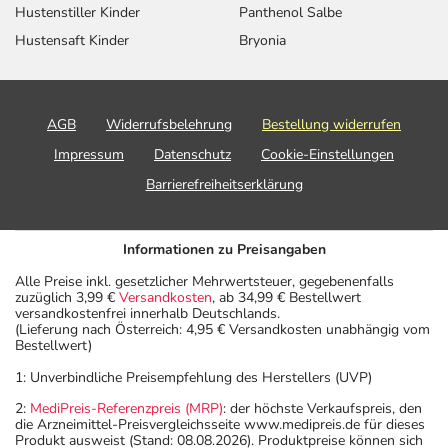
Hustenstiller Kinder
Panthenol Salbe
Hustensaft Kinder
Bryonia
AGB
Widerrufsbelehrung
Bestellung widerrufen
Impressum
Datenschutz
Cookie-Einstellungen
Barrierefreiheitserklärung
Informationen zu Preisangaben
Alle Preise inkl. gesetzlicher Mehrwertsteuer, gegebenenfalls
zuzüglich 3,99 €
Versandkosten
, ab 34,99 € Bestellwert
versandkostenfrei innerhalb Deutschlands.
(Lieferung nach Österreich: 4,95 € Versandkosten unabhängig vom
Bestellwert)
1: Unverbindliche Preisempfehlung des Herstellers (UVP)
2:
MediPreis-Referenzpreis (MRP)
: der höchste Verkaufspreis, den
die Arzneimittel-Preisvergleichsseite www.medipreis.de für dieses
Produkt ausweist (Stand: 08.08.2026). Produktpreise können sich