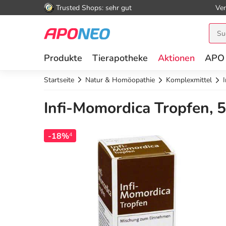
Trusted Shops: sehr gut
Ver
Produkte
Tierapotheke
Aktionen
APO
Startseite
Natur & Homöopathie
Komplexmittel
Infi-Momordica Tropfen, 
-18%
4