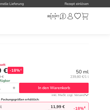
hnelle Lieferung
Rezept einlösen
att
9 €
-18%
4
50 ml
Grundpreis:
0 €
239,80 €/1 l
rfügbar
In den Warenkorb
inkl. MwSt. zzgl. Versand
n Packungsgrößen erhältlich:
11,99 €
l
4
-18%