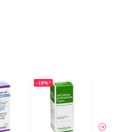
-19%
-7%
4
4