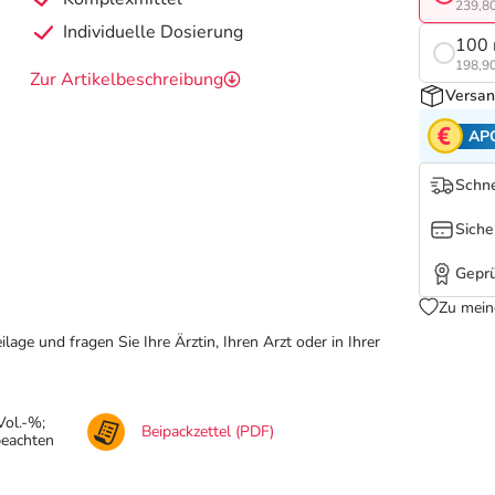
239,80
Individuelle Dosierung
100 
198,90
Zur Artikelbeschreibung
Versan
AP
Schne
Siche
Geprü
Zu mein
ge und fragen Sie Ihre Ärztin, Ihren Arzt oder in Ihrer
Vol.-%;
Beipackzettel (PDF)
beachten