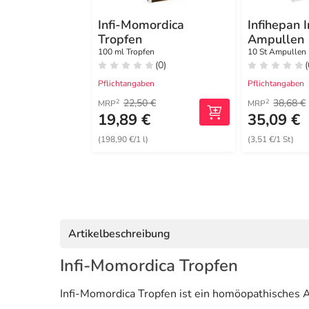
Infi-Momordica
Infihepan I
Tropfen
Ampullen
100 ml Tropfen
10 St Ampullen
(0)
(
Pflichtangaben
Pflichtangaben
22,50 €
38,68 €
2
2
MRP
MRP
19,89 €
35,09 €
(198,90 €/1 l)
(3,51 €/1 St)
Artikelbeschreibung
Infi-Momordica Tropfen
Infi-Momordica Tropfen ist ein homöopathisches A