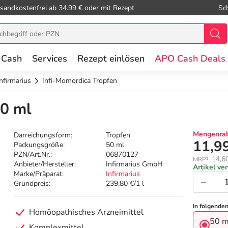
sandkostenfrei ab 34.99 € oder mit Rezept
Sc
 Cash
Services
Rezept einlösen
APO Cash Deals
Infirmarius
Infi-Momordica Tropfen
50 ml
Mengenrab
Darreichungsform:
Tropfen
11,9
Packungsgröße:
50 ml
PZN/Art.Nr.:
06870127
14,6
MRP²
Anbieter/Hersteller:
Infirmarius GmbH
Artikel ve
Marke/Präparat:
Infirmarius
Grundpreis:
239,80 €/1 l
In folgende
Homöopathisches Arzneimittel
50 m
Komplexmittel