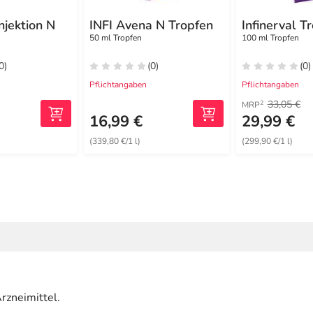
njektion N
INFI Avena N Tropfen
Infinerval T
50 ml Tropfen
100 ml Tropfen
0)
(0)
(0)
Pflichtangaben
Pflichtangaben
33,05 €
2
MRP
16,99 €
29,99 €
(339,80 €/1 l)
(299,90 €/1 l)
rzneimittel.