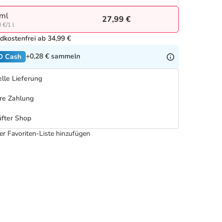
ml
27,99 €
 €/1 l
dkostenfrei ab 34,99 €
+0,28 €
sammeln
O Cash
lle Lieferung
re Zahlung
fter Shop
er Favoriten-Liste hinzufügen