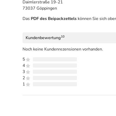
Daimlerstraße 19-21
73037 Göppingen
Das
PDF des Beipackzettels
können Sie sich obe
10
Kundenbewertung
Noch keine Kundenrezensionen vorhanden.
5
4
3
2
1