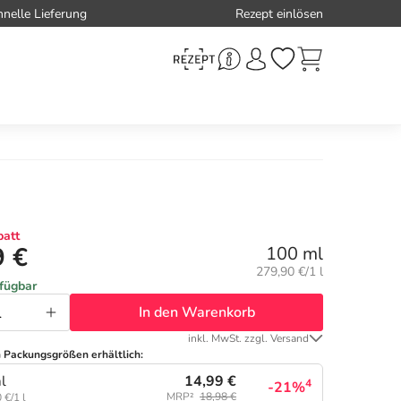
hnelle Lieferung
Rezept einlösen
att
9 €
100 ml
Grundpreis:
279,90 €/1 l
rfügbar
In den Warenkorb
inkl. MwSt. zzgl. Versand
n Packungsgrößen erhältlich:
14,99 €
l
4
-21%
MRP²
18,98 €
 €/1 l