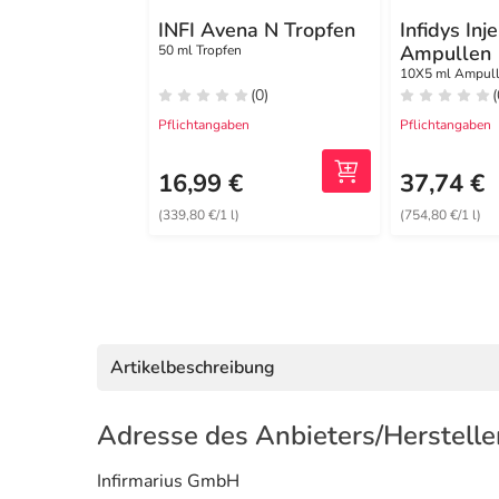
INFI Avena N Tropfen
Infidys Inj
Ampullen
50 ml Tropfen
10X5 ml Ampul
(0)
(
Pflichtangaben
Pflichtangaben
16,99 €
37,74 €
(339,80 €/1 l)
(754,80 €/1 l)
Artikelbeschreibung
Adresse des Anbieters/Herstelle
Infirmarius GmbH