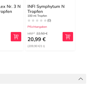
ex Nr. 3 N
INFI Symphytum N
Infi-Momordi
ropfen
Tropfen
Tropfen
100 ml Tropfen
100 ml Tropfen
(0)
(0)
Pflichtangaben
Pflichtangaben
22,50 €
22,50 €
2
2
MRP
MRP
20,99 €
19,89 €
(209,90 €/1 l)
(198,90 €/1 l)