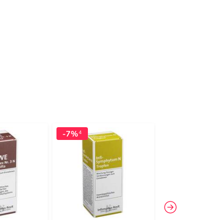
-7%
-12%
4
4