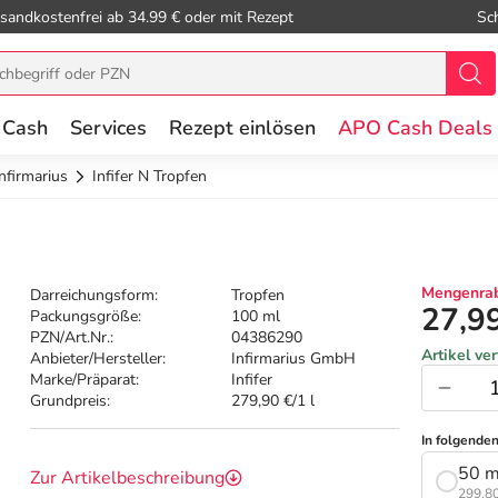
sandkostenfrei ab 34.99 € oder mit Rezept
Sc
 Cash
Services
Rezept einlösen
APO Cash Deals
Infirmarius
Infifer N Tropfen
Mengenrab
Darreichungsform:
Tropfen
27,9
Packungsgröße:
100 ml
PZN/Art.Nr.:
04386290
Artikel ve
Anbieter/Hersteller:
Infirmarius GmbH
Marke/Präparat:
Infifer
Grundpreis:
279,90 €/1 l
In folgende
50 m
Zur Artikelbeschreibung
299,80