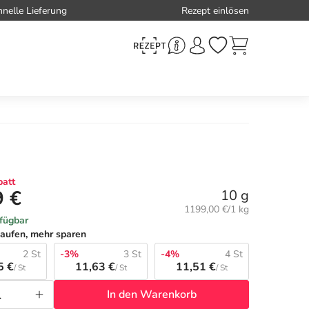
hnelle Lieferung
Rezept einlösen
att
9 €
10 g
Grundpreis:
1199,00 €/1 kg
rfügbar
aufen, mehr sparen
2 St
-3%
3 St
-4%
4 St
5 €
11,63 €
11,51 €
/ St
/ St
/ St
In den Warenkorb