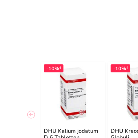
-10%
-10%
4
4
DHU Kalium jodatum
DHU Kreo
D 6 Tabletten
Globuli