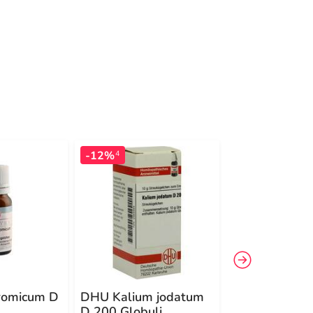
-12%
-14%
4
4
romicum D
DHU Kalium jodatum
DHU Kalium
D 200 Globuli
carbonicum D