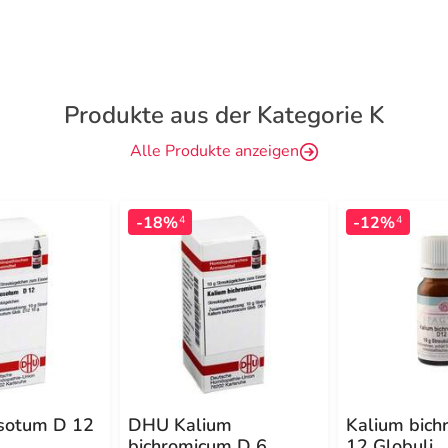
Produkte aus der Kategorie K
Alle Produkte anzeigen
-18%
-12%
4
4
sotum D 12
DHU Kalium
Kalium bich
bichromicum D 6
12 Globuli