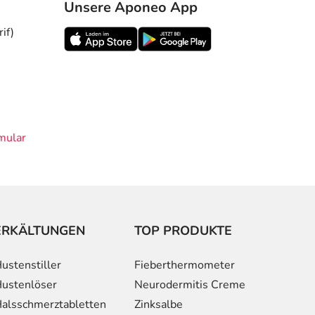
Unsere Aponeo App
if)
mular
ERKÄLTUNGEN
TOP PRODUKTE
ustenstiller
Fieberthermometer
ustenlöser
Neurodermitis Creme
alsschmerztabletten
Zinksalbe