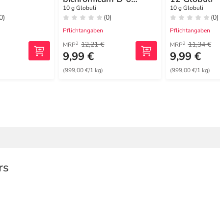
Globuli
10 g Globuli
10 g Globuli
0)
(0)
(0)
Pflichtangaben
Pflichtangaben
12,21 €
11,34 €
2
2
MRP
MRP
9,99 €
9,99 €
)
(999,00 €/1 kg)
(999,00 €/1 kg)
rs