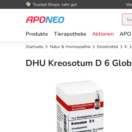
Trusted Shops: sehr gut
Ver
Produkte
Tierapotheke
Aktionen
APO
Startseite
Natur & Homöopathie
Einzelmittel
K
DHU Kreosotum D 6 Globu