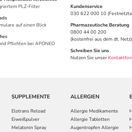
griertem PLZ-Filter
Kundenservice
030 622 000 10 (Festnetztar
ads
mulare auf einen Blick
Pharmazeutische Beratung
0800 44 00 200
ches
(kostenfrei aus dem dt. Netz)
und Pflichten bei APONEO
Schreiben Sie uns
Nutzen Sie unser
Kontaktfor
SUPPLEMENTE
ALLERGIEN
Elotrans Reload
Allergie Medikamente
H
Eiweißpulver
Allergie Tabletten
H
Melatonin Spray
Augentropfen Allergie
H