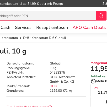
sandkostenfrei ab 34.99 € oder mit Rezept
Sc
 Cash
Services
Rezept einlösen
APO Cash Deals
Kreosotum
DHU Kreosotum D 6 Globuli
li, 10 g
Mengenrab
Darreichungsform:
Globuli
11,9
Packungsgröße:
10 g
PZN/Art.Nr.:
04223375
Artikel ve
Anbieter/Hersteller:
DHU-Arzneimittel
Mehr k
GmbH & Co. KG
Marke/Präparat:
DHU
-2%
Grundpreis:
1199,00 €/1 kg
11,7