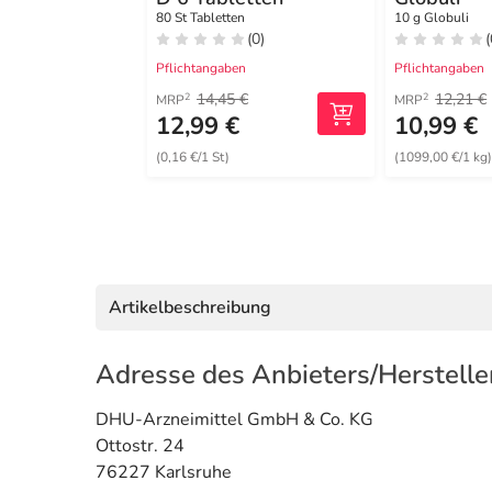
80 St Tabletten
10 g Globuli
(0)
(
Pflichtangaben
Pflichtangaben
14,45 €
12,21 €
2
2
MRP
MRP
12,99 €
10,99 €
(0,16 €/1 St)
(1099,00 €/1 kg
Artikelbeschreibung
Adresse des Anbieters/Herstelle
DHU-Arzneimittel GmbH & Co. KG
Ottostr. 24
76227 Karlsruhe