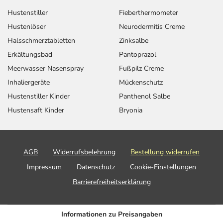
Hustenstiller
Fieberthermometer
Hustenlöser
Neurodermitis Creme
Halsschmerztabletten
Zinksalbe
Erkältungsbad
Pantoprazol
Meerwasser Nasenspray
Fußpilz Creme
Inhaliergeräte
Mückenschutz
Hustenstiller Kinder
Panthenol Salbe
Hustensaft Kinder
Bryonia
AGB
Widerrufsbelehrung
Bestellung widerrufen
Impressum
Datenschutz
Cookie-Einstellungen
Barrierefreiheitserklärung
Informationen zu Preisangaben