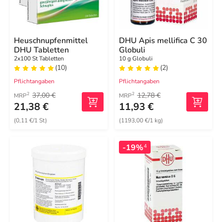
Heuschnupfenmittel
DHU Apis mellifica C 30
DHU Tabletten
Globuli
2x100 St Tabletten
10 g Globuli
(10)
(2)
Pflichtangaben
Pflichtangaben
37,00 €
12,78 €
2
2
MRP
MRP
21,38 €
11,93 €
(0,11 €/1 St)
(1193,00 €/1 kg)
-19%
4