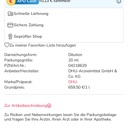
Refluthin, Lasea & Carmenthin Deals
Sport & Fitness
Täglich gut versorgt
+0,13 €
sammeln
APO Cash
Schnelle Lieferung
Salus Deals
Tierapotheke
Sichere Zahlung
Vitamine & Mineralstoffe
Geprüfter Shop
Zu meiner Favoriten-Liste hinzufügen
Marken
Darreichungsform:
Dilution
Packungsgröße:
20 ml
PZN/Art.Nr.:
04218629
Anbieter/Hersteller:
DHU-Arzneimittel GmbH &
Co. KG
Marke/Präparat:
DHU
Grundpreis:
659,50 €/1 l
Zur Artikelbeschreibung
Zu Risiken und Nebenwirkungen lesen Sie die Packungsbeilage
und fragen Sie Ihre Ärztin, Ihren Arzt oder in Ihrer Apotheke.