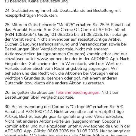
zu beenden. Keine Barauszahlung.
24: Gratislieferung innerhalb Deutschlands bei Bestellung mit
rezeptpflichtigen Produkten.
25: Mit dem Gutscheincode "Merit25" erhalten Sie 25 % Rabatt auf
das Produkt Eucerin Sun Gel-Creme Oil Control LSF 50+, 50 ml
(PZN 10832664). Gültig: 01.08.2026 bis 31.08.2026. Nur solange
der Vorrat reicht. Nicht anwendbar auf rezeptpflichtige Artikel,
Bücher, Säuglingsanfangsnahrung und Versandkosten sowie bei
Bestellungen über Vergleichsportale. Nicht mit anderen
Aktionsvorteilen (ausgenommen Coupons) kombinierbar und nur
einzulösen unter www.aponeo.de oder in der APONEO App. Nach
Eingabe des Gutscheincodes im Warenkorb, wird der Wert des
Vorteils automatisch vom Rechnungsbetrag abgezogen. Wir
behalten uns das Recht vor, die Aktionen bei Vorliegen eines
wichtigen Grundes zu beenden oder ggf. mit einem anderen
Gutschein bzw. durch eine andere Aktion zu ersetzen.
26: Es gelten die aktuellen
Teilnahmebedingungen
. Nicht bei
Bestellungen über Vergleichsportale.
30: Bei Verwendung des Coupons "Ciclopoli5" erhalten Sie 5 €
Rabatt auf PZN 8907142. Nicht anwendbar auf rezeptpflichtige
Artikel, Bücher, Säuglingsanfangsnahrung und Versandkosten.
Nicht mit anderen Aktionsvorteilen (ausgenommen Coupons)
kombinierbar und nur einzulösen unter www.aponeo.de und in der
APONEO App. Gültig: 06.08.2026 bis 31.08.2026. Nur solange der
Vorrat reicht. Wir behalten uns vor, die Aktion früher zu beenden.