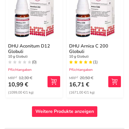
DHU Aconitum D12
DHU Arnica C 200
Globuli
Globuli
10 g Globuli
10 g Globuli
(0)
(1)
Pflichtangaben
Pflichtangaben
12,30 €
20,50 €
2
2
MRP
MRP
10,99 €
16,71 €
(1099,00 €/1 kg)
(1671,00 €/1 kg)
Weitere Produkte anzeigen