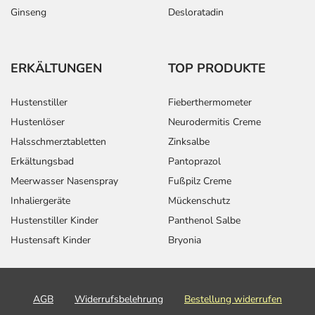
Ginseng
Desloratadin
ERKÄLTUNGEN
TOP PRODUKTE
Hustenstiller
Fieberthermometer
Hustenlöser
Neurodermitis Creme
Halsschmerztabletten
Zinksalbe
Erkältungsbad
Pantoprazol
Meerwasser Nasenspray
Fußpilz Creme
Inhaliergeräte
Mückenschutz
Hustenstiller Kinder
Panthenol Salbe
Hustensaft Kinder
Bryonia
AGB
Widerrufsbelehrung
Bestellung widerrufen