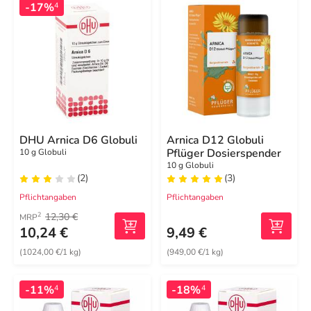
-17%
4
DHU Arnica D6 Globuli
Arnica D12 Globuli
Pflüger Dosierspender
10 g Globuli
10 g Globuli
(2)
(3)
Pflichtangaben
Pflichtangaben
12,30 €
2
MRP
10,24 €
9,49 €
(1024,00 €/1 kg)
(949,00 €/1 kg)
-11%
-18%
4
4