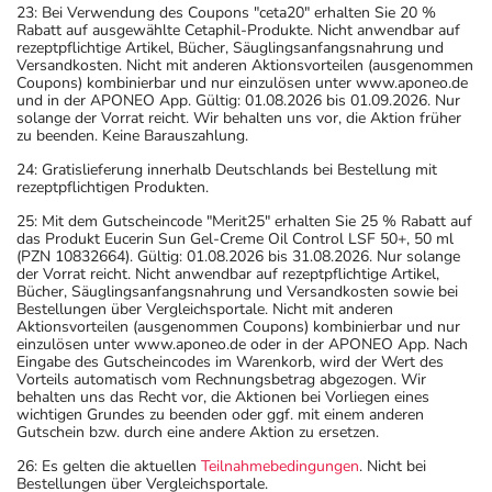
23: Bei Verwendung des Coupons "ceta20" erhalten Sie 20 %
Rabatt auf ausgewählte Cetaphil-Produkte. Nicht anwendbar auf
rezeptpflichtige Artikel, Bücher, Säuglingsanfangsnahrung und
Versandkosten. Nicht mit anderen Aktionsvorteilen (ausgenommen
Coupons) kombinierbar und nur einzulösen unter www.aponeo.de
und in der APONEO App. Gültig: 01.08.2026 bis 01.09.2026. Nur
solange der Vorrat reicht. Wir behalten uns vor, die Aktion früher
zu beenden. Keine Barauszahlung.
24: Gratislieferung innerhalb Deutschlands bei Bestellung mit
rezeptpflichtigen Produkten.
25: Mit dem Gutscheincode "Merit25" erhalten Sie 25 % Rabatt auf
das Produkt Eucerin Sun Gel-Creme Oil Control LSF 50+, 50 ml
(PZN 10832664). Gültig: 01.08.2026 bis 31.08.2026. Nur solange
der Vorrat reicht. Nicht anwendbar auf rezeptpflichtige Artikel,
Bücher, Säuglingsanfangsnahrung und Versandkosten sowie bei
Bestellungen über Vergleichsportale. Nicht mit anderen
Aktionsvorteilen (ausgenommen Coupons) kombinierbar und nur
einzulösen unter www.aponeo.de oder in der APONEO App. Nach
Eingabe des Gutscheincodes im Warenkorb, wird der Wert des
Vorteils automatisch vom Rechnungsbetrag abgezogen. Wir
behalten uns das Recht vor, die Aktionen bei Vorliegen eines
wichtigen Grundes zu beenden oder ggf. mit einem anderen
Gutschein bzw. durch eine andere Aktion zu ersetzen.
26: Es gelten die aktuellen
Teilnahmebedingungen
. Nicht bei
Bestellungen über Vergleichsportale.