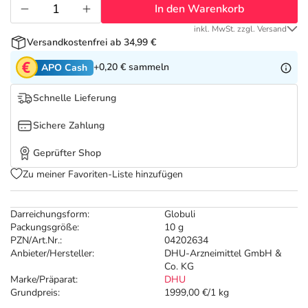
Refluthin, Lasea & Carmenthin Deals
Sport & Fitness
Täglich gut versorgt
In den Warenkorb
inkl. MwSt. zzgl. Versand
Salus Deals
Tierapotheke
Versandkostenfrei ab 34,99 €
+0,20 €
sammeln
APO Cash
Vitamine & Mineralstoffe
Schnelle Lieferung
Marken
Sichere Zahlung
Geprüfter Shop
Zu meiner Favoriten-Liste hinzufügen
Darreichungsform:
Globuli
Packungsgröße:
10 g
PZN/Art.Nr.:
04202634
Anbieter/Hersteller:
DHU-Arzneimittel GmbH &
Co. KG
Marke/Präparat:
DHU
Grundpreis:
1999,00 €/1 kg