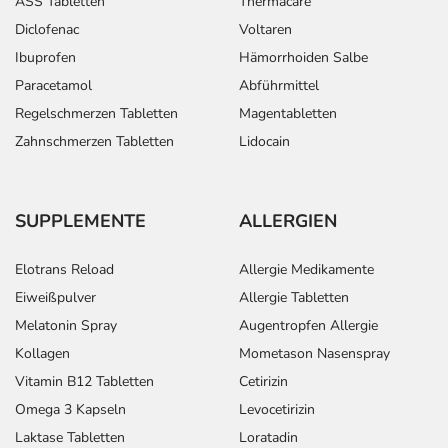
ASS Tabletten
Thermacare
Diclofenac
Voltaren
Ibuprofen
Hämorrhoiden Salbe
Paracetamol
Abführmittel
Regelschmerzen Tabletten
Magentabletten
Zahnschmerzen Tabletten
Lidocain
SUPPLEMENTE
ALLERGIEN
Elotrans Reload
Allergie Medikamente
Eiweißpulver
Allergie Tabletten
Melatonin Spray
Augentropfen Allergie
Kollagen
Mometason Nasenspray
Vitamin B12 Tabletten
Cetirizin
Omega 3 Kapseln
Levocetirizin
Laktase Tabletten
Loratadin