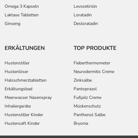
Omega 3 Kapseln
Levocetirizin
Laktase Tabletten
Loratadin
Ginseng
Desloratadin
ERKÄLTUNGEN
TOP PRODUKTE
Hustenstiller
Fieberthermometer
Hustenlöser
Neurodermitis Creme
Halsschmerztabletten
Zinksalbe
Erkältungsbad
Pantoprazol
Meerwasser Nasenspray
Fußpilz Creme
Inhaliergeräte
Mückenschutz
Hustenstiller Kinder
Panthenol Salbe
Hustensaft Kinder
Bryonia