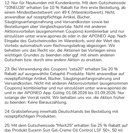
12: Nur für Neukunden mit Kundenkonto. Mit dem Gutscheincode
"10NEU26" erhalten Sie 10 % Rabatt für Ihre erste Bestellung, ab
einem Mindestbestellwert von 49 € (Warenkorbwert). Nicht
anwendbar auf rezeptpflichtige Artikel, Bücher,
Säuglingsanfangsnahrung und Versandkosten sowie bei
Bestellungen über Vergleichsportale. Nicht mit anderen
Aktionsvorteilen (ausgenommen Coupons) kombinierbar und nur
einzulösen unter www.aponeo.de oder in der APONEO App. Nach
Eingabe des Gutscheincodes im Warenkorb, wird der Wert des
Vorteils automatisch vom Rechnungsbetrag abgezogen. Wir
behalten uns das Recht vor, die Aktionen bei Vorliegen eines
wichtigen Grundes zu beenden oder ggf. mit einem anderen
Gutschein bzw. durch eine andere Aktion zu ersetzen.
23: Bei Verwendung des Coupons "ceta20" erhalten Sie 20 %
Rabatt auf ausgewählte Cetaphil-Produkte. Nicht anwendbar auf
rezeptpflichtige Artikel, Bücher, Säuglingsanfangsnahrung und
Versandkosten. Nicht mit anderen Aktionsvorteilen (ausgenommen
Coupons) kombinierbar und nur einzulösen unter www.aponeo.de
und in der APONEO App. Gültig: 01.08.2026 bis 01.09.2026. Nur
solange der Vorrat reicht. Wir behalten uns vor, die Aktion früher
zu beenden. Keine Barauszahlung.
24: Gratislieferung innerhalb Deutschlands bei Bestellung mit
rezeptpflichtigen Produkten.
25: Mit dem Gutscheincode "Merit25" erhalten Sie 25 % Rabatt auf
das Produkt Eucerin Sun Gel-Creme Oil Control LSF 50+, 50 ml