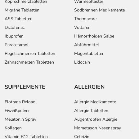
Kopfschmerztabletten
Wärmepflaster
Migräne Tabletten
Sodbrennen Medikamente
ASS Tabletten
Thermacare
Diclofenac
Voltaren
Ibuprofen
Hämorrhoiden Salbe
Paracetamol
Abführmittel
Regelschmerzen Tabletten
Magentabletten
Zahnschmerzen Tabletten
Lidocain
SUPPLEMENTE
ALLERGIEN
Elotrans Reload
Allergie Medikamente
Eiweißpulver
Allergie Tabletten
Melatonin Spray
Augentropfen Allergie
Kollagen
Mometason Nasenspray
Vitamin B12 Tabletten
Cetirizin