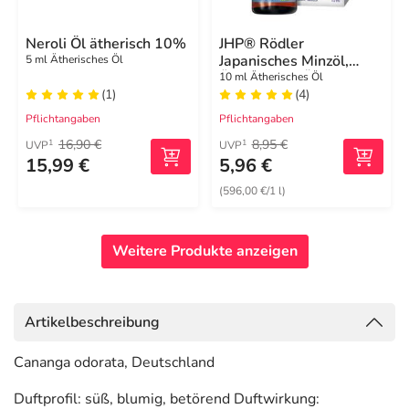
Neroli Öl ätherisch 10%
JHP® Rödler
Japanisches Minzöl,
5 ml Ätherisches Öl
Ätherisches Öl
10 ml Ätherisches Öl
(1)
(4)
Pflichtangaben
Pflichtangaben
16,90 €
8,95 €
1
1
UVP
UVP
15,99 €
5,96 €
(596,00 €/1 l)
Weitere Produkte anzeigen
Artikelbeschreibung
Cananga odorata, Deutschland
Duftprofil: süß, blumig, betörend Duftwirkung: