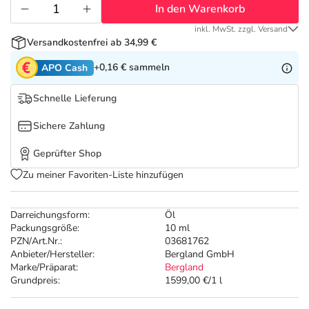
Refluthin, Lasea & Carmenthin Deals
Sport & Fitness
Sommerpflege für Haar und Kopfhaut
In den Warenkorb
inkl. MwSt. zzgl. Versand
Salus Deals
Tierapotheke
Täglich gut versorgt
Versandkostenfrei ab 34,99 €
+0,16 €
sammeln
APO Cash
Vitamine & Mineralstoffe
Schnelle Lieferung
Marken
Sichere Zahlung
Geprüfter Shop
Zu meiner Favoriten-Liste hinzufügen
Darreichungsform:
Öl
Packungsgröße:
10 ml
PZN/Art.Nr.:
03681762
Anbieter/Hersteller:
Bergland GmbH
Marke/Präparat:
Bergland
Grundpreis:
1599,00 €/1 l