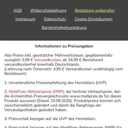
AGB
Widerrufsbelehrung
Bestellung widerrufen
Impressum
Datenschutz
Cookie-Einstellungen
Barrierefreiheitserklärung
Informationen zu Preisangaben
Alle Preise inkl. gesetzlicher Mehrwertsteuer, gegebenenfalls
zuzüglich 3,99 €
Versandkosten
, ab 34,99 € Bestellwert
versandkostenfrei innerhalb Deutschlands.
(Lieferung nach Österreich: 4,95 € Versandkosten unabhängig vom
Bestellwert)
1: Unverbindliche Preisempfehlung des Herstellers (UVP)
2:
MediPreis-Referenzpreis (MRP)
: der höchste Verkaufspreis, den
die Arzneimittel-Preisvergleichsseite www.medipreis.de für dieses
Produkt ausweist (Stand: 10.08.2026). Produktpreise können sich
zwischenzeitlich geändert und damit die Rangfolge der
Versandapotheken geändert haben.
3: Preisvorteil bezogen auf die UVP des Herstellers
4: Preisvorteil bezogen auf den MediPreis-Referenzpreis (MRP) für