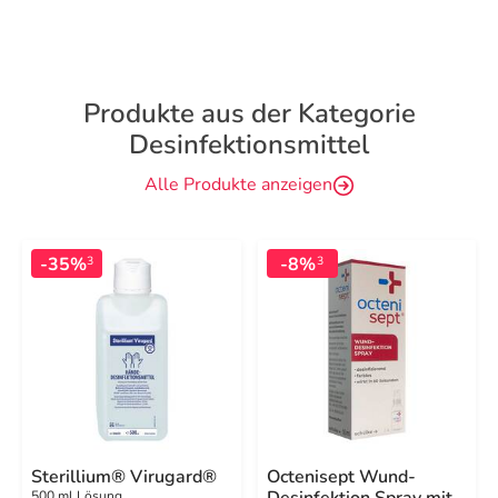
Produkte aus der Kategorie
Desinfektionsmittel
Alle Produkte anzeigen
-35%
-8%
3
3
Sterillium® Virugard®
Octenisept Wund-
Desinfektion Spray mit
500 ml Lösung