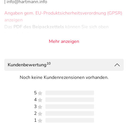
| info@hartmann.info
Angaben gem. EU-Produktsicherheitsverordnung (GPSR)
anzeigen
Das
PDF des Beipackzettels
können Sie sich oben
herunterladen.
Mehr anzeigen
10
Kundenbewertung
Noch keine Kundenrezensionen vorhanden.
5
4
3
2
1