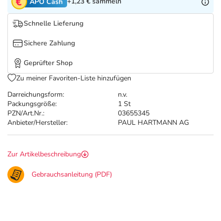
Refluthin, Lasea & Carmenthin Deals
Sport & Fitness
Täglich gut versorgt
+1,23 €
sammeln
APO Cash
Schnelle Lieferung
Salus Deals
Tierapotheke
Sichere Zahlung
Vitamine & Mineralstoffe
Geprüfter Shop
Zu meiner Favoriten-Liste hinzufügen
Marken
Darreichungsform:
n.v.
Packungsgröße:
1 St
PZN/Art.Nr.:
03655345
Anbieter/Hersteller:
PAUL HARTMANN AG
Zur Artikelbeschreibung
Gebrauchsanleitung (PDF)