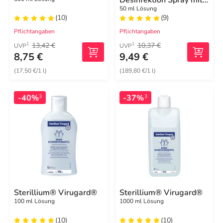
Sprühpumpe
50 ml Lösung
(10)
(9)
Pflichtangaben
Pflichtangaben
13,42 €
10,37 €
1
1
UVP
UVP
8,75 €
9,49 €
(17,50 €/1 l)
(189,80 €/1 l)
-40%
-37%
3
3
Sterillium® Virugard®
Sterillium® Virugard®
100 ml Lösung
1000 ml Lösung
(10)
(10)