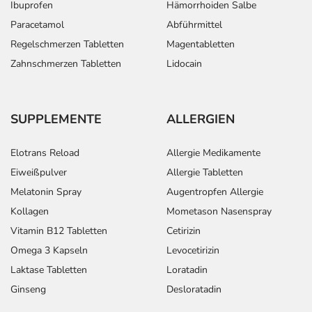
Ibuprofen
Hämorrhoiden Salbe
Paracetamol
Abführmittel
Regelschmerzen Tabletten
Magentabletten
Zahnschmerzen Tabletten
Lidocain
SUPPLEMENTE
ALLERGIEN
Elotrans Reload
Allergie Medikamente
Eiweißpulver
Allergie Tabletten
Melatonin Spray
Augentropfen Allergie
Kollagen
Mometason Nasenspray
Vitamin B12 Tabletten
Cetirizin
Omega 3 Kapseln
Levocetirizin
Laktase Tabletten
Loratadin
Ginseng
Desloratadin