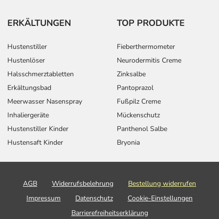
ERKÄLTUNGEN
TOP PRODUKTE
Hustenstiller
Fieberthermometer
Hustenlöser
Neurodermitis Creme
Halsschmerztabletten
Zinksalbe
Erkältungsbad
Pantoprazol
Meerwasser Nasenspray
Fußpilz Creme
Inhaliergeräte
Mückenschutz
Hustenstiller Kinder
Panthenol Salbe
Hustensaft Kinder
Bryonia
AGB
Widerrufsbelehrung
Bestellung widerrufen
Impressum
Datenschutz
Cookie-Einstellungen
Barrierefreiheitserklärung