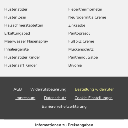
Hustenstiller
Fieberthermometer
Hustenlöser
Neurodermitis Creme
Halsschmerztabletten
Zinksalbe
Erkältungsbad
Pantoprazol
Meerwasser Nasenspray
Fußpilz Creme
Inhaliergeräte
Mückenschutz
Hustenstiller Kinder
Panthenol Salbe
Hustensaft Kinder
Bryonia
AGB
Widerrufsbelehrung
Bestellung widerrufen
Impressum
Datenschutz
Cookie-Einstellungen
Barrierefreiheitserklärung
Informationen zu Preisangaben