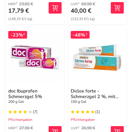
23,82 €
60,96 €
2
1
MRP
UVP
17,79 €
40,00 €
(148,25 €/1 kg)
(133,33 €/1 kg)
-23%
-48%
4
3
doc Ibuprofen
Diclox forte -
Schmerzgel 5%
Schmerzgel 2 %, mit
Diclofenac
200 g Gel
150 g Gel
(7)
(1)
Pflichtangaben
Pflichtangaben
27,90 €
26,98 €
2
1
MRP
UVP