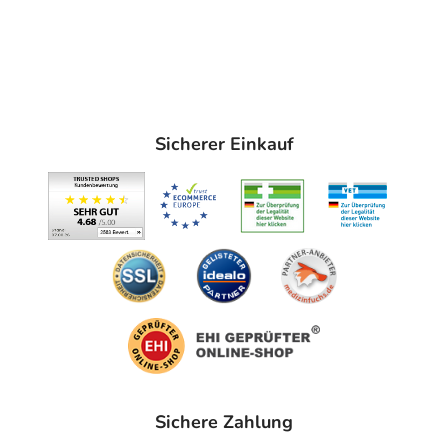
Reiben Sie die verletzten Körperstellen 1- bis 2-mal
täglich ein. Leichtes Einmassieren verbessert die
Wirkung. Arnica comp. Gel ist auch für Salbenverbände
gut geeignet. Bitte verwenden Sie als Verbandsmaterial
nur luftdurchlässige Materialien wie z. B. Baumwolle.
Sicherer Einkauf
Hinweise
Das Arzneimittel darf nicht angewendet werden:
bei bekannter Überempfindlichkeit gegen Calendula,
Arnika, andere Korbblütler oder einen der sonstigen
Bestandteile
auf vorgeschädigter Haut (Verletzungen,
Verbrennungen, Ekzeme) oder überempfindlicher
atopischer Haut (z.B. bei Neurodermitis).
Bitte verwenden Sie dieses Arzneimittel nicht mehr nach
Sichere Zahlung
dem auf der Packung oder der Umverpackung