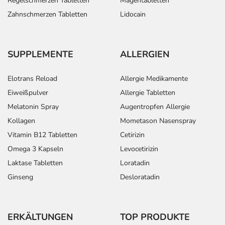
Regelschmerzen Tabletten
Magentabletten
Zahnschmerzen Tabletten
Lidocain
SUPPLEMENTE
ALLERGIEN
Elotrans Reload
Allergie Medikamente
Eiweißpulver
Allergie Tabletten
Melatonin Spray
Augentropfen Allergie
Kollagen
Mometason Nasenspray
Vitamin B12 Tabletten
Cetirizin
Omega 3 Kapseln
Levocetirizin
Laktase Tabletten
Loratadin
Ginseng
Desloratadin
ERKÄLTUNGEN
TOP PRODUKTE