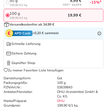
Refluthin, Lasea & Carmenthin Deals
Sport & Fitness
Täglich gut versorgt
9,99 €
50 g
4
-15%
MRP²
11,77 €
199,80 €/1 kg
100 g
Salus Deals
Tierapotheke
19,99 €
199,90 €/1 kg
Versandkostenfrei ab 34,99 €
Vitamine & Mineralstoffe
+0,20 €
sammeln
APO Cash
Marken
Schnelle Lieferung
Sichere Zahlung
Geprüfter Shop
Zu meiner Favoriten-Liste hinzufügen
Darreichungsform:
Gel
Packungsgröße:
100 g
PZN/Art.Nr.:
03639843
Anbieter/Hersteller:
DHU-Arzneimittel GmbH &
Co. KG
Marke/Präparat:
DHU
Grundpreis:
199,90 €/1 kg