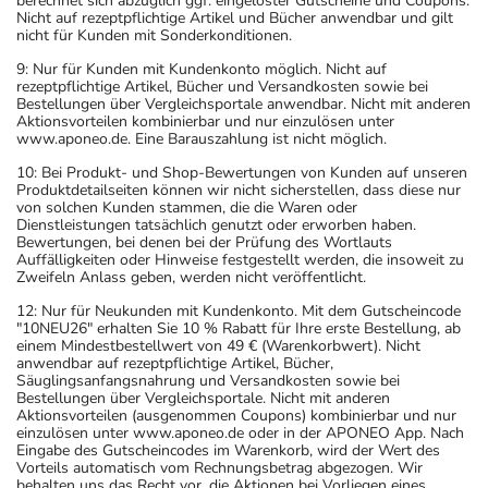
berechnet sich abzüglich ggf. eingelöster Gutscheine und Coupons.
Nicht auf rezeptpflichtige Artikel und Bücher anwendbar und gilt
nicht für Kunden mit Sonderkonditionen.
9: Nur für Kunden mit Kundenkonto möglich. Nicht auf
rezeptpflichtige Artikel, Bücher und Versandkosten sowie bei
Bestellungen über Vergleichsportale anwendbar. Nicht mit anderen
Aktionsvorteilen kombinierbar und nur einzulösen unter
www.aponeo.de. Eine Barauszahlung ist nicht möglich.
10: Bei Produkt- und Shop-Bewertungen von Kunden auf unseren
Produktdetailseiten können wir nicht sicherstellen, dass diese nur
von solchen Kunden stammen, die die Waren oder
Dienstleistungen tatsächlich genutzt oder erworben haben.
Bewertungen, bei denen bei der Prüfung des Wortlauts
Auffälligkeiten oder Hinweise festgestellt werden, die insoweit zu
Zweifeln Anlass geben, werden nicht veröffentlicht.
12: Nur für Neukunden mit Kundenkonto. Mit dem Gutscheincode
"10NEU26" erhalten Sie 10 % Rabatt für Ihre erste Bestellung, ab
einem Mindestbestellwert von 49 € (Warenkorbwert). Nicht
anwendbar auf rezeptpflichtige Artikel, Bücher,
Säuglingsanfangsnahrung und Versandkosten sowie bei
Bestellungen über Vergleichsportale. Nicht mit anderen
Aktionsvorteilen (ausgenommen Coupons) kombinierbar und nur
einzulösen unter www.aponeo.de oder in der APONEO App. Nach
Eingabe des Gutscheincodes im Warenkorb, wird der Wert des
Vorteils automatisch vom Rechnungsbetrag abgezogen. Wir
behalten uns das Recht vor, die Aktionen bei Vorliegen eines