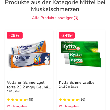
Produkte aus der Kategorie Mittel bei
Muskelschmerzen
Alle Produkte anzeigen
-25%
-34%
4
3
Voltaren Schmerzgel
Kytta Schmerzsalbe
forte 23,2 mg/g Gel mit
2x150 g Salbe
Diclofenac
120 g Gel
(49)
(16)
Pflichtangaben
Pflichtangaben