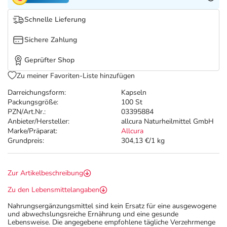
Refluthin, Lasea & Carmenthin Deals
Sport & Fitness
Täglich gut versorgt
Schnelle Lieferung
Salus Deals
Tierapotheke
Sichere Zahlung
Vitamine & Mineralstoffe
Geprüfter Shop
Zu meiner Favoriten-Liste hinzufügen
Marken
Darreichungsform:
Kapseln
Packungsgröße:
100 St
PZN/Art.Nr.:
03395884
Anbieter/Hersteller:
allcura Naturheilmittel GmbH
Marke/Präparat:
Allcura
Grundpreis:
304,13 €/1 kg
Zur Artikelbeschreibung
Zu den Lebensmittelangaben
Nahrungsergänzungsmittel sind kein Ersatz für eine ausgewogene
und abwechslungsreiche Ernährung und eine gesunde
Lebensweise. Die angegebene empfohlene tägliche Verzehrmenge