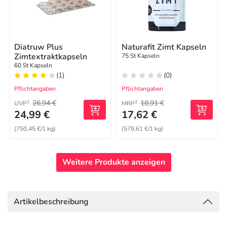
Diatruw Plus
Naturafit Zimt Kapseln
Zimtextraktkapseln
75 St Kapseln
60 St Kapseln
(1)
(0)
Pflichtangaben
Pflichtangaben
26,94 €
18,91 €
1
2
UVP
MRP
24,99 €
17,62 €
(750,45 €/1 kg)
(579,61 €/1 kg)
Weitere Produkte anzeigen
Artikelbeschreibung