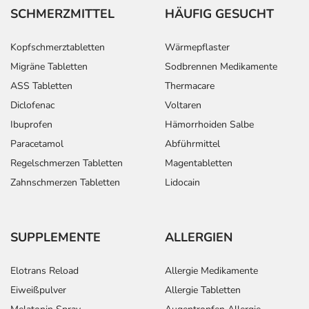
SCHMERZMITTEL
HÄUFIG GESUCHT
Kopfschmerztabletten
Wärmepflaster
Migräne Tabletten
Sodbrennen Medikamente
ASS Tabletten
Thermacare
Diclofenac
Voltaren
Ibuprofen
Hämorrhoiden Salbe
Paracetamol
Abführmittel
Regelschmerzen Tabletten
Magentabletten
Zahnschmerzen Tabletten
Lidocain
SUPPLEMENTE
ALLERGIEN
Elotrans Reload
Allergie Medikamente
Eiweißpulver
Allergie Tabletten