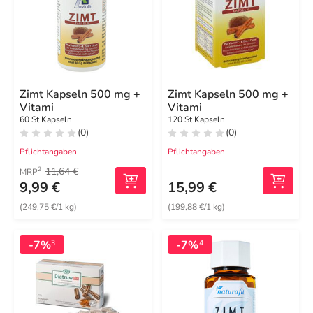
Zimt Kapseln 500 mg +
Zimt Kapseln 500 mg +
Vitami
Vitami
60 St Kapseln
120 St Kapseln
(0)
(0)
Pflichtangaben
Pflichtangaben
11,64 €
2
MRP
9,99 €
15,99 €
(249,75 €/1 kg)
(199,88 €/1 kg)
-7%
-7%
3
4