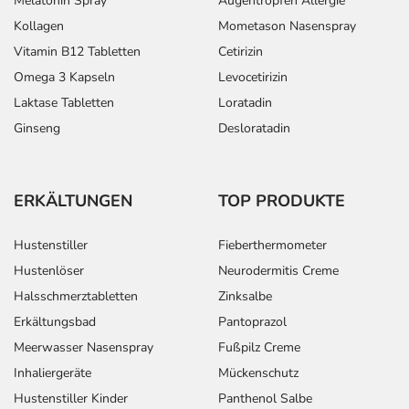
Melatonin Spray
Augentropfen Allergie
Kollagen
Mometason Nasenspray
Vitamin B12 Tabletten
Cetirizin
Omega 3 Kapseln
Levocetirizin
Laktase Tabletten
Loratadin
Ginseng
Desloratadin
ERKÄLTUNGEN
TOP PRODUKTE
Hustenstiller
Fieberthermometer
Hustenlöser
Neurodermitis Creme
Halsschmerztabletten
Zinksalbe
Erkältungsbad
Pantoprazol
Meerwasser Nasenspray
Fußpilz Creme
Inhaliergeräte
Mückenschutz
Hustenstiller Kinder
Panthenol Salbe