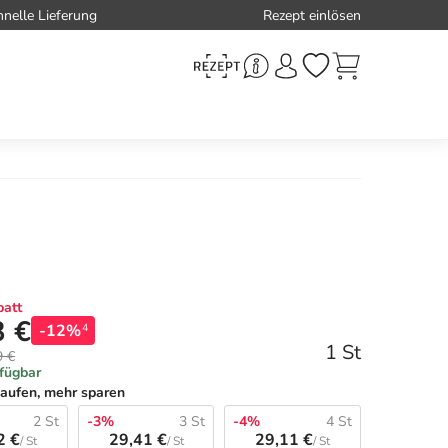
hnelle Lieferung
Rezept einlösen
att
3 €
-12%
4
1 St
9 €
rfügbar
aufen, mehr sparen
2 St
-3%
3 St
-4%
4 St
2 €
29,41 €
29,11 €
/ St
/ St
/ St