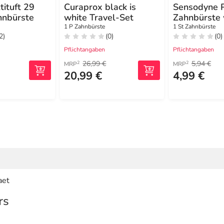
ituft 29
Curaprox black is
Sensodyne 
hnbürste
white Travel-Set
Zahnbürste 
1 P Zahnbürste
1 St Zahnbürste
2)
(0)
(0)
Pflichtangaben
Pflichtangaben
26,99 €
5,94 €
2
2
MRP
MRP
20,99 €
4,99 €
aet
rs