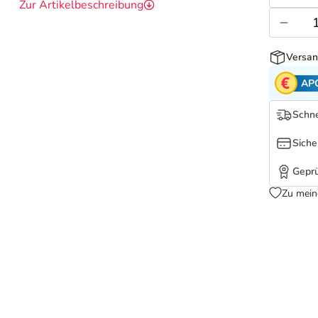
Zur Artikelbeschreibung
Versan
AP
Schne
Siche
Geprü
Zu mein