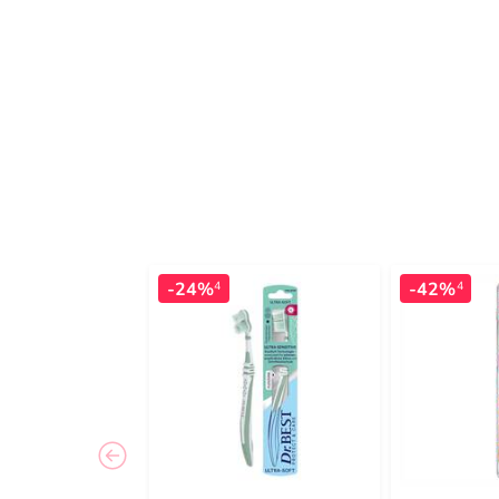
-24%
-42%
4
4