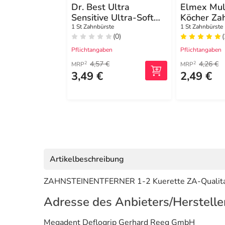
Dr. Best Ultra
Elmex Mult
Sensitive Ultra-Soft
Köcher Za
Zahnbürste
1 St Zahnbürste
1 St Zahnbürste
(0)
(
Pflichtangaben
Pflichtangaben
4,57 €
4,26 €
2
2
MRP
MRP
3,49 €
2,49 €
Artikelbeschreibung
ZAHNSTEINENTFERNER 1-2 Kuerette ZA-Qualit
Adresse des Anbieters/Herstelle
Megadent Deflogrip Gerhard Reeg GmbH