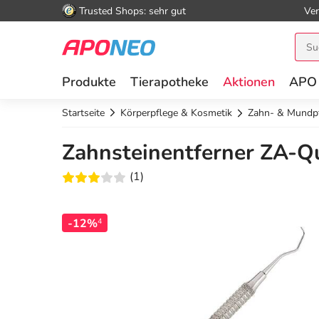
Trusted Shops: sehr gut
Ver
Produkte
Tierapotheke
Aktionen
APO
Startseite
Körperpflege & Kosmetik
Zahn- & Mundp
Zahnsteinentferner ZA-Qua
(1)
-12%
4