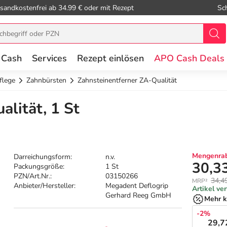
sandkostenfrei ab 34.99 € oder mit Rezept
Sc
 Cash
Services
Rezept einlösen
APO Cash Deals
flege
Zahnbürsten
Zahnsteinentferner ZA-Qualität
lität, 1 St
Mengenrab
Darreichungsform:
n.v.
30,3
Packungsgröße:
1 St
PZN/Art.Nr.:
03150266
34,4
MRP²
Anbieter/Hersteller:
Megadent Deflogrip
Artikel ve
Gerhard Reeg GmbH
Mehr k
-2%
29,7