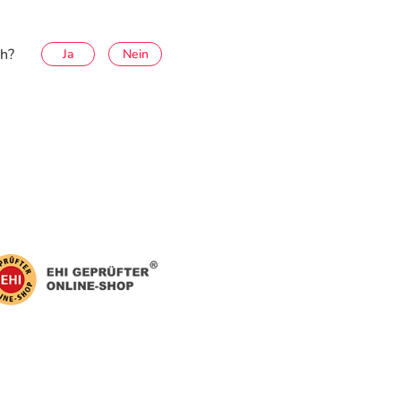
ch?
Ja
Nein