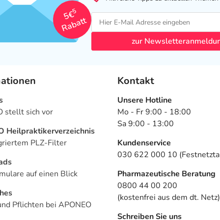
5
5€
Rabatt
zur Newsletteranmeldu
mationen
Kontakt
s
Unsere Hotline
stellt sich vor
Mo - Fr 9:00 - 18:00
Sa 9:00 - 13:00
Heilpraktikerverzeichnis
griertem PLZ-Filter
Kundenservice
030 622 000 10 (Festnetztar
ads
mulare auf einen Blick
Pharmazeutische Beratung
0800 44 00 200
ches
(kostenfrei aus dem dt. Netz)
und Pflichten bei APONEO
Schreiben Sie uns