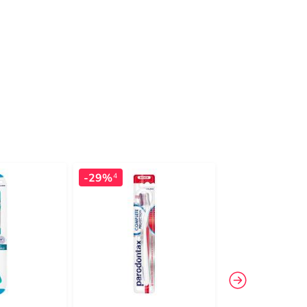
-29%
-13%
4
4