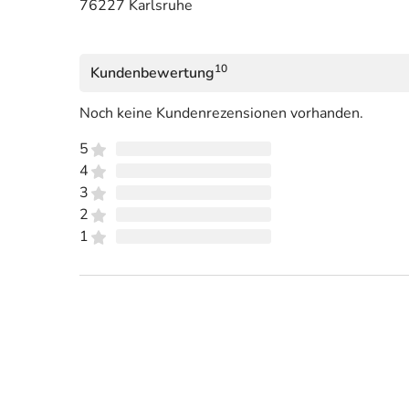
76227 Karlsruhe
10
Kundenbewertung
Noch keine Kundenrezensionen vorhanden.
5
4
3
2
1