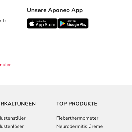
Unsere Aponeo App
if)
mular
ERKÄLTUNGEN
TOP PRODUKTE
ustenstiller
Fieberthermometer
ustenlöser
Neurodermitis Creme