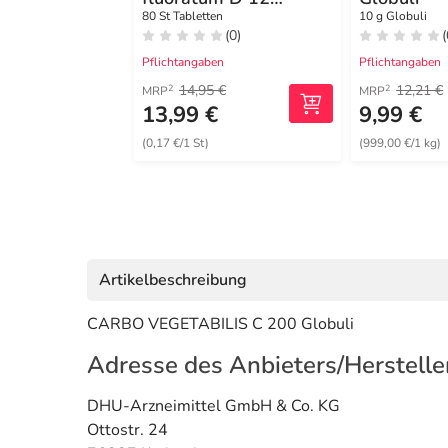
Tabletten
80 St Tabletten
10 g Globuli
(0)
(
Pflichtangaben
Pflichtangaben
14,95 €
12,21 €
2
2
MRP
MRP
13,99 €
9,99 €
(0,17 €/1 St)
(999,00 €/1 kg)
Artikelbeschreibung
CARBO VEGETABILIS C 200 Globuli
Adresse des Anbieters/Herstelle
DHU-Arzneimittel GmbH & Co. KG
Ottostr. 24