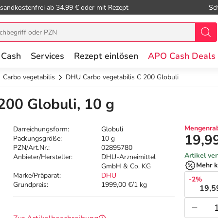
sandkostenfrei ab 34.99 € oder mit Rezept
Sc
 Cash
Services
Rezept einlösen
APO Cash Deals
Carbo vegetabilis
DHU Carbo vegetabilis C 200 Globuli
200 Globuli, 10 g
Mengenrab
Darreichungsform:
Globuli
19,9
Packungsgröße:
10 g
PZN/Art.Nr.:
02895780
Artikel ve
Anbieter/Hersteller:
DHU-Arzneimittel
Mehr k
GmbH & Co. KG
Marke/Präparat:
DHU
-2%
Grundpreis:
1999,00 €/1 kg
19,5