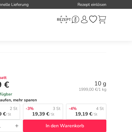
hnelle Lieferung
Rezept einlösen
att
9 €
10 g
Grundpreis:
1999,00 €/1 kg
rfügbar
aufen, mehr sparen
2 St
-3%
3 St
-4%
4 St
9 €
19,39 €
19,19 €
/ St
/ St
/ St
In den Warenkorb