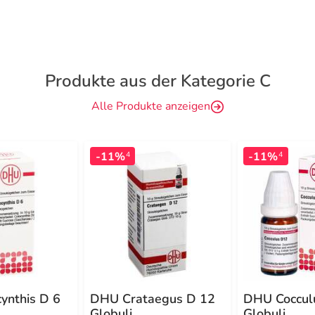
Produkte aus der Kategorie C
Alle Produkte anzeigen
-11%
-11%
4
4
ynthis D 6
DHU Crataegus D 12
DHU Coccul
Globuli
Globuli