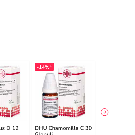
-14%
-13%
4
4
us D 12
DHU Chamomilla C 30
DHU Calcium
Globuli
carbonicum C