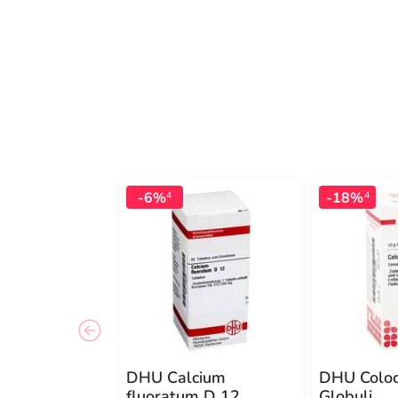
-6%
-18%
4
4
DHU Calcium
DHU Coloc
fluoratum D 12
Globuli