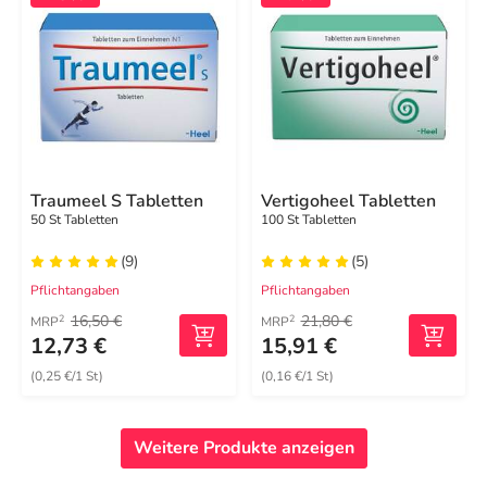
Traumeel S Tabletten
Vertigoheel Tabletten
50 St Tabletten
100 St Tabletten
(9)
(5)
Pflichtangaben
Pflichtangaben
16,50 €
21,80 €
2
2
MRP
MRP
12,73 €
15,91 €
(0,25 €/1 St)
(0,16 €/1 St)
Weitere Produkte anzeigen