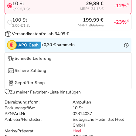
Refluthin, Lasea & Carmenthin Deals
Sport & Fitness
Täglich gut versorgt
29,89 €
10 St
4
-12%
MRP²
34,15 €
2,99 €/1 St
Salus Deals
Tierapotheke
199,99 €
100 St
4
-23%
MRP²
260,07 €
2,00 €/1 St
Versandkostenfrei ab 34,99 €
Vitamine & Mineralstoffe
+0,30 €
sammeln
APO Cash
Marken
Schnelle Lieferung
Sichere Zahlung
Geprüfter Shop
Zu meiner Favoriten-Liste hinzufügen
Darreichungsform:
Ampullen
Packungsgröße:
10 St
PZN/Art.Nr.:
02814037
Anbieter/Hersteller:
Biologische Heilmittel Heel
GmbH
Marke/Präparat:
Heel