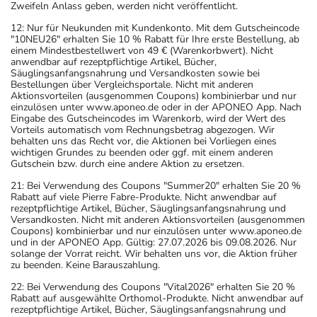
Zweifeln Anlass geben, werden nicht veröffentlicht.
12: Nur für Neukunden mit Kundenkonto. Mit dem Gutscheincode
"10NEU26" erhalten Sie 10 % Rabatt für Ihre erste Bestellung, ab
einem Mindestbestellwert von 49 € (Warenkorbwert). Nicht
anwendbar auf rezeptpflichtige Artikel, Bücher,
Säuglingsanfangsnahrung und Versandkosten sowie bei
Bestellungen über Vergleichsportale. Nicht mit anderen
Aktionsvorteilen (ausgenommen Coupons) kombinierbar und nur
einzulösen unter www.aponeo.de oder in der APONEO App. Nach
Eingabe des Gutscheincodes im Warenkorb, wird der Wert des
Vorteils automatisch vom Rechnungsbetrag abgezogen. Wir
behalten uns das Recht vor, die Aktionen bei Vorliegen eines
wichtigen Grundes zu beenden oder ggf. mit einem anderen
Gutschein bzw. durch eine andere Aktion zu ersetzen.
21: Bei Verwendung des Coupons "Summer20" erhalten Sie 20 %
Rabatt auf viele Pierre Fabre-Produkte. Nicht anwendbar auf
rezeptpflichtige Artikel, Bücher, Säuglingsanfangsnahrung und
Versandkosten. Nicht mit anderen Aktionsvorteilen (ausgenommen
Coupons) kombinierbar und nur einzulösen unter www.aponeo.de
und in der APONEO App. Gültig: 27.07.2026 bis 09.08.2026. Nur
solange der Vorrat reicht. Wir behalten uns vor, die Aktion früher
zu beenden. Keine Barauszahlung.
22: Bei Verwendung des Coupons "Vital2026" erhalten Sie 20 %
Rabatt auf ausgewählte Orthomol-Produkte. Nicht anwendbar auf
rezeptpflichtige Artikel, Bücher, Säuglingsanfangsnahrung und