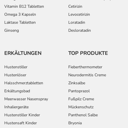
Vitamin B12 Tabletten
Cetirizin
Omega 3 Kapseln
Levocetirizin
Laktase Tabletten
Loratadin
Ginseng
Desloratadin
ERKÄLTUNGEN
TOP PRODUKTE
Hustenstiller
Fieberthermometer
Hustenlöser
Neurodermitis Creme
Halsschmerztabletten
Zinksalbe
Erkältungsbad
Pantoprazol
Meerwasser Nasenspray
Fußpilz Creme
Inhaliergeräte
Mückenschutz
Hustenstiller Kinder
Panthenol Salbe
Hustensaft Kinder
Bryonia