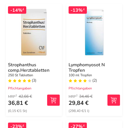
-14%
-13%
4
4
Strophanthus
Lymphomyosot N
comp.Herztabletten
Tropfen
250 St Tabletten
100 ml Tropfen
(3)
(2)
Pflichtangaben
Pflichtangaben
42,66 €
34,46 €
2
2
MRP
MRP
36,81 €
29,84 €
(0,15 €/1 St)
(298,40 €/1 l)
-23%
-27%
4
4