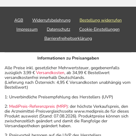
AGB
Widerrufsbelehrung
Bestellung widerrufen
Impressum
Datenschutz
Cookie-Einstellungen
Barrierefreiheitserklärung
Informationen zu Preisangaben
Alle Preise inkl. gesetzlicher Mehrwertsteuer, gegebenenfalls
zuzüglich 3,99 €
Versandkosten
, ab 34,99 € Bestellwert
versandkostenfrei innerhalb Deutschlands.
(Lieferung nach Österreich: 4,95 € Versandkosten unabhängig vom
Bestellwert)
1: Unverbindliche Preisempfehlung des Herstellers (UVP)
2:
MediPreis-Referenzpreis (MRP)
: der höchste Verkaufspreis, den
die Arzneimittel-Preisvergleichsseite www.medipreis.de für dieses
Produkt ausweist (Stand: 07.08.2026). Produktpreise können sich
zwischenzeitlich geändert und damit die Rangfolge der
Versandapotheken geändert haben.
3: Preisvorteil bezogen auf die UVP des Herstellers