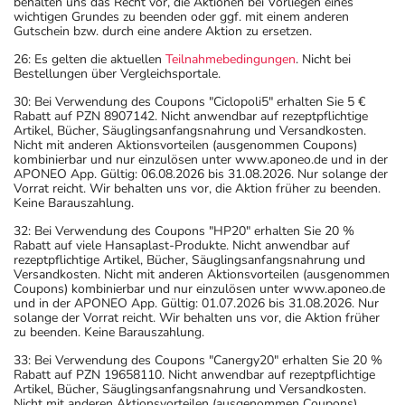
behalten uns das Recht vor, die Aktionen bei Vorliegen eines
wichtigen Grundes zu beenden oder ggf. mit einem anderen
Gutschein bzw. durch eine andere Aktion zu ersetzen.
26: Es gelten die aktuellen
Teilnahmebedingungen
. Nicht bei
Bestellungen über Vergleichsportale.
30: Bei Verwendung des Coupons "Ciclopoli5" erhalten Sie 5 €
Rabatt auf PZN 8907142. Nicht anwendbar auf rezeptpflichtige
Artikel, Bücher, Säuglingsanfangsnahrung und Versandkosten.
Nicht mit anderen Aktionsvorteilen (ausgenommen Coupons)
kombinierbar und nur einzulösen unter www.aponeo.de und in der
APONEO App. Gültig: 06.08.2026 bis 31.08.2026. Nur solange der
Vorrat reicht. Wir behalten uns vor, die Aktion früher zu beenden.
Keine Barauszahlung.
32: Bei Verwendung des Coupons "HP20" erhalten Sie 20 %
Rabatt auf viele Hansaplast-Produkte. Nicht anwendbar auf
rezeptpflichtige Artikel, Bücher, Säuglingsanfangsnahrung und
Versandkosten. Nicht mit anderen Aktionsvorteilen (ausgenommen
Coupons) kombinierbar und nur einzulösen unter www.aponeo.de
und in der APONEO App. Gültig: 01.07.2026 bis 31.08.2026. Nur
solange der Vorrat reicht. Wir behalten uns vor, die Aktion früher
zu beenden. Keine Barauszahlung.
33: Bei Verwendung des Coupons "Canergy20" erhalten Sie 20 %
Rabatt auf PZN 19658110. Nicht anwendbar auf rezeptpflichtige
Artikel, Bücher, Säuglingsanfangsnahrung und Versandkosten.
Nicht mit anderen Aktionsvorteilen (ausgenommen Coupons)