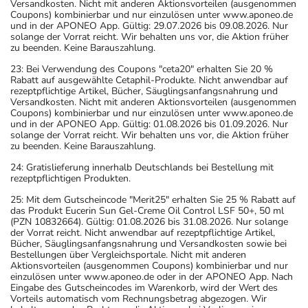
Versandkosten. Nicht mit anderen Aktionsvorteilen (ausgenommen
Coupons) kombinierbar und nur einzulösen unter www.aponeo.de
und in der APONEO App. Gültig: 29.07.2026 bis 09.08.2026. Nur
solange der Vorrat reicht. Wir behalten uns vor, die Aktion früher
zu beenden. Keine Barauszahlung.
23: Bei Verwendung des Coupons "ceta20" erhalten Sie 20 %
Rabatt auf ausgewählte Cetaphil-Produkte. Nicht anwendbar auf
rezeptpflichtige Artikel, Bücher, Säuglingsanfangsnahrung und
Versandkosten. Nicht mit anderen Aktionsvorteilen (ausgenommen
Coupons) kombinierbar und nur einzulösen unter www.aponeo.de
und in der APONEO App. Gültig: 01.08.2026 bis 01.09.2026. Nur
solange der Vorrat reicht. Wir behalten uns vor, die Aktion früher
zu beenden. Keine Barauszahlung.
24: Gratislieferung innerhalb Deutschlands bei Bestellung mit
rezeptpflichtigen Produkten.
25: Mit dem Gutscheincode "Merit25" erhalten Sie 25 % Rabatt auf
das Produkt Eucerin Sun Gel-Creme Oil Control LSF 50+, 50 ml
(PZN 10832664). Gültig: 01.08.2026 bis 31.08.2026. Nur solange
der Vorrat reicht. Nicht anwendbar auf rezeptpflichtige Artikel,
Bücher, Säuglingsanfangsnahrung und Versandkosten sowie bei
Bestellungen über Vergleichsportale. Nicht mit anderen
Aktionsvorteilen (ausgenommen Coupons) kombinierbar und nur
einzulösen unter www.aponeo.de oder in der APONEO App. Nach
Eingabe des Gutscheincodes im Warenkorb, wird der Wert des
Vorteils automatisch vom Rechnungsbetrag abgezogen. Wir