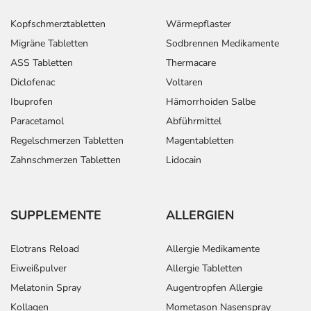
Kopfschmerztabletten
Wärmepflaster
Migräne Tabletten
Sodbrennen Medikamente
ASS Tabletten
Thermacare
Diclofenac
Voltaren
Ibuprofen
Hämorrhoiden Salbe
Paracetamol
Abführmittel
Regelschmerzen Tabletten
Magentabletten
Zahnschmerzen Tabletten
Lidocain
SUPPLEMENTE
ALLERGIEN
Elotrans Reload
Allergie Medikamente
Eiweißpulver
Allergie Tabletten
Melatonin Spray
Augentropfen Allergie
Kollagen
Mometason Nasenspray