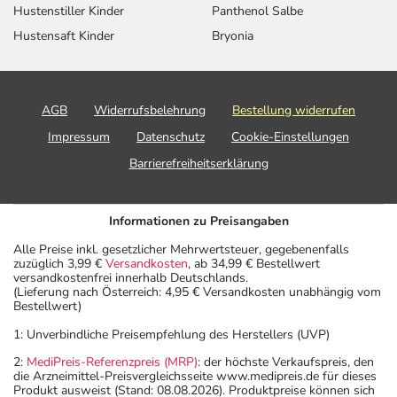
Hustenstiller Kinder
Panthenol Salbe
Hustensaft Kinder
Bryonia
AGB
Widerrufsbelehrung
Bestellung widerrufen
Impressum
Datenschutz
Cookie-Einstellungen
Barrierefreiheitserklärung
Informationen zu Preisangaben
Alle Preise inkl. gesetzlicher Mehrwertsteuer, gegebenenfalls
zuzüglich 3,99 €
Versandkosten
, ab 34,99 € Bestellwert
versandkostenfrei innerhalb Deutschlands.
(Lieferung nach Österreich: 4,95 € Versandkosten unabhängig vom
Bestellwert)
1: Unverbindliche Preisempfehlung des Herstellers (UVP)
2:
MediPreis-Referenzpreis (MRP)
: der höchste Verkaufspreis, den
die Arzneimittel-Preisvergleichsseite www.medipreis.de für dieses
Produkt ausweist (Stand: 08.08.2026). Produktpreise können sich