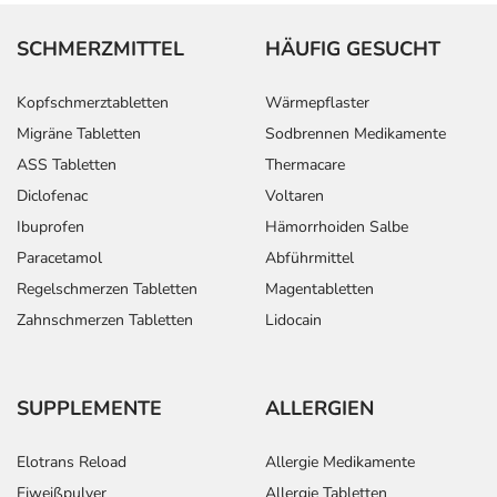
SCHMERZMITTEL
HÄUFIG GESUCHT
Kopfschmerztabletten
Wärmepflaster
Migräne Tabletten
Sodbrennen Medikamente
ASS Tabletten
Thermacare
Diclofenac
Voltaren
Ibuprofen
Hämorrhoiden Salbe
Paracetamol
Abführmittel
Regelschmerzen Tabletten
Magentabletten
Zahnschmerzen Tabletten
Lidocain
SUPPLEMENTE
ALLERGIEN
Elotrans Reload
Allergie Medikamente
Eiweißpulver
Allergie Tabletten