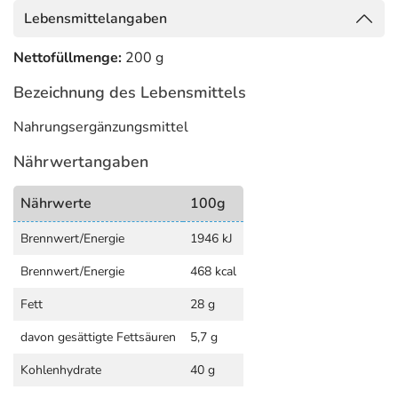
Lebensmittelangaben
Glutenanteil kleiner 0,5 mg/100g
Laktoseanteil kleiner 0,01 %
Nettofüllmenge:
200 g
Inhaltsstoffe
Bezeichnung des Lebensmittels
Mineralstoffe in mg %:
Nahrungsergänzungsmittel
Na 34
K 424
Nährwertangaben
Ca 92
Mg 93
Nährwerte
100g
Fe 4
Brennwert/Energie
1946 kJ
Cu 0,97
Zn 3,5
Brennwert/Energie
468 kcal
Mn 0,25
Fett
28 g
Adresse des Lebensmittel-Unternehmens
davon gesättigte Fettsäuren
5,7 g
HABEL Getreideflocken
Kohlenhydrate
40 g
Landsberger Straße 7
86504 Merching