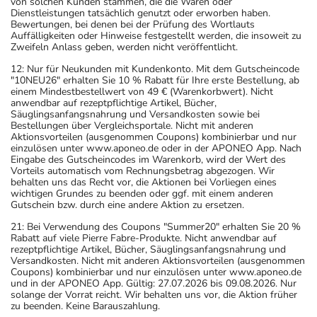
von solchen Kunden stammen, die die Waren oder
Dienstleistungen tatsächlich genutzt oder erworben haben.
Bewertungen, bei denen bei der Prüfung des Wortlauts
Auffälligkeiten oder Hinweise festgestellt werden, die insoweit zu
Zweifeln Anlass geben, werden nicht veröffentlicht.
12: Nur für Neukunden mit Kundenkonto. Mit dem Gutscheincode
"10NEU26" erhalten Sie 10 % Rabatt für Ihre erste Bestellung, ab
einem Mindestbestellwert von 49 € (Warenkorbwert). Nicht
anwendbar auf rezeptpflichtige Artikel, Bücher,
Säuglingsanfangsnahrung und Versandkosten sowie bei
Bestellungen über Vergleichsportale. Nicht mit anderen
Aktionsvorteilen (ausgenommen Coupons) kombinierbar und nur
einzulösen unter www.aponeo.de oder in der APONEO App. Nach
Eingabe des Gutscheincodes im Warenkorb, wird der Wert des
Vorteils automatisch vom Rechnungsbetrag abgezogen. Wir
behalten uns das Recht vor, die Aktionen bei Vorliegen eines
wichtigen Grundes zu beenden oder ggf. mit einem anderen
Gutschein bzw. durch eine andere Aktion zu ersetzen.
21: Bei Verwendung des Coupons "Summer20" erhalten Sie 20 %
Rabatt auf viele Pierre Fabre-Produkte. Nicht anwendbar auf
rezeptpflichtige Artikel, Bücher, Säuglingsanfangsnahrung und
Versandkosten. Nicht mit anderen Aktionsvorteilen (ausgenommen
Coupons) kombinierbar und nur einzulösen unter www.aponeo.de
und in der APONEO App. Gültig: 27.07.2026 bis 09.08.2026. Nur
solange der Vorrat reicht. Wir behalten uns vor, die Aktion früher
zu beenden. Keine Barauszahlung.