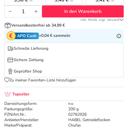
3,50 €
3,46 €
3,42 €
Refluthin, Lasea & Carmenthin Deals
Sport & Fitness
Täglich gut versorgt
/ St
/ St
/ St
In den Warenkorb
Salus Deals
Tierapotheke
inkl. MwSt. zzgl. Versand
Versandkostenfrei ab 34,99 €
Vitamine & Mineralstoffe
+0,04 €
sammeln
APO Cash
Schnelle Lieferung
Marken
Sichere Zahlung
Geprüfter Shop
Zu meiner Favoriten-Liste hinzufügen
Topseller
Darreichungsform:
n.v.
Packungsgröße:
200 g
PZN/Art.Nr.:
02762926
Anbieter/Hersteller:
HABEL Getreideflocken
Marke/Präparat:
Chufas