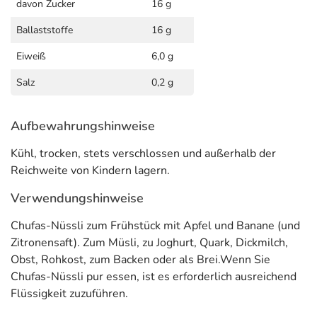
davon Zucker
16 g
Informationen zu diesem Lebensmittel (wie z. B. Zutaten,
Ballaststoffe
16 g
Allergene) sind bei den Lebensmittelangaben als pdf
Eiweiß
6,0 g
hinterlegt. (oben)
Salz
0,2 g
Aufbewahrungshinweise
Kühl, trocken, stets verschlossen und außerhalb der
Reichweite von Kindern lagern.
Verwendungshinweise
Chufas-Nüssli zum Frühstück mit Apfel und Banane (und
Zitronensaft). Zum Müsli, zu Joghurt, Quark, Dickmilch,
Obst, Rohkost, zum Backen oder als Brei.Wenn Sie
Chufas-Nüssli pur essen, ist es erforderlich ausreichend
Flüssigkeit zuzuführen.