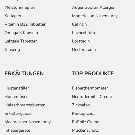
Melatonin Spray
Augentropfen Allergie
Kollagen
Mometason Nasenspray
Vitamin B12 Tabletten
Cetirizin
Omega 3 Kapseln
Levocetirizin
Laktase Tabletten
Loratadin
Ginseng
Desloratadin
ERKÄLTUNGEN
TOP PRODUKTE
Hustenstiller
Fieberthermometer
Hustenlöser
Neurodermitis Creme
Halsschmerztabletten
Zinksalbe
Erkältungsbad
Pantoprazol
Meerwasser Nasenspray
Fußpilz Creme
Inhaliergeräte
Mückenschutz