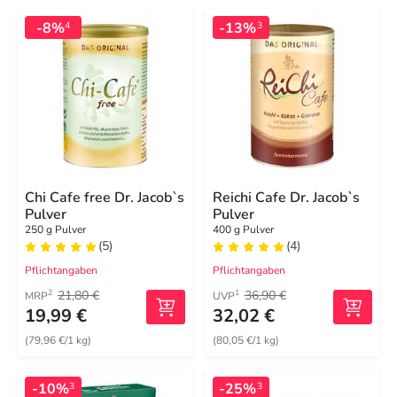
-8%
-13%
4
3
Chi Cafe free Dr. Jacob`s
Reichi Cafe Dr. Jacob`s
Pulver
Pulver
250 g Pulver
400 g Pulver
(5)
(4)
Pflichtangaben
Pflichtangaben
21,80 €
36,90 €
2
1
MRP
UVP
19,99 €
32,02 €
(79,96 €/1 kg)
(80,05 €/1 kg)
-10%
-25%
3
3