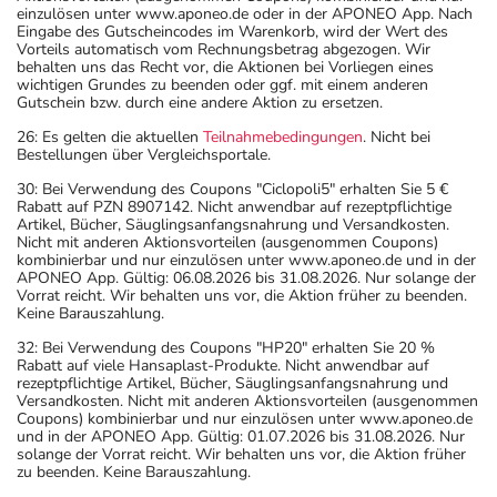
einzulösen unter www.aponeo.de oder in der APONEO App. Nach
Eingabe des Gutscheincodes im Warenkorb, wird der Wert des
Vorteils automatisch vom Rechnungsbetrag abgezogen. Wir
behalten uns das Recht vor, die Aktionen bei Vorliegen eines
wichtigen Grundes zu beenden oder ggf. mit einem anderen
Gutschein bzw. durch eine andere Aktion zu ersetzen.
26: Es gelten die aktuellen
Teilnahmebedingungen
. Nicht bei
Bestellungen über Vergleichsportale.
30: Bei Verwendung des Coupons "Ciclopoli5" erhalten Sie 5 €
Rabatt auf PZN 8907142. Nicht anwendbar auf rezeptpflichtige
Artikel, Bücher, Säuglingsanfangsnahrung und Versandkosten.
Nicht mit anderen Aktionsvorteilen (ausgenommen Coupons)
kombinierbar und nur einzulösen unter www.aponeo.de und in der
APONEO App. Gültig: 06.08.2026 bis 31.08.2026. Nur solange der
Vorrat reicht. Wir behalten uns vor, die Aktion früher zu beenden.
Keine Barauszahlung.
32: Bei Verwendung des Coupons "HP20" erhalten Sie 20 %
Rabatt auf viele Hansaplast-Produkte. Nicht anwendbar auf
rezeptpflichtige Artikel, Bücher, Säuglingsanfangsnahrung und
Versandkosten. Nicht mit anderen Aktionsvorteilen (ausgenommen
Coupons) kombinierbar und nur einzulösen unter www.aponeo.de
und in der APONEO App. Gültig: 01.07.2026 bis 31.08.2026. Nur
solange der Vorrat reicht. Wir behalten uns vor, die Aktion früher
zu beenden. Keine Barauszahlung.