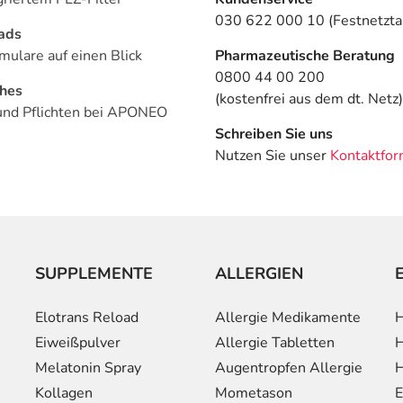
030 622 000 10 (Festnetztar
ads
mulare auf einen Blick
Pharmazeutische Beratung
0800 44 00 200
ches
(kostenfrei aus dem dt. Netz)
und Pflichten bei APONEO
Schreiben Sie uns
Nutzen Sie unser
Kontaktfor
SUPPLEMENTE
ALLERGIEN
Elotrans Reload
Allergie Medikamente
H
Eiweißpulver
Allergie Tabletten
H
Melatonin Spray
Augentropfen Allergie
H
Kollagen
Mometason
E