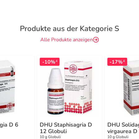
Produkte aus der Kategorie S
Alle Produkte anzeigen
-10%
-17%
4
4
ia D 6
DHU Staphisagria D
DHU Solida
12 Globuli
virgaurea D 
10 g Globuli
10 g Globuli