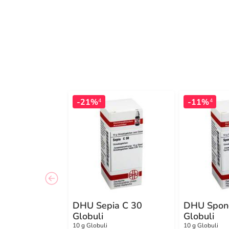
-21%
-11%
4
4
DHU Sepia C 30
DHU Spong
Globuli
Globuli
10 g Globuli
10 g Globuli