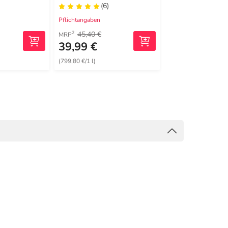
(6)
(1)
Pflichtangaben
Pflichtangaben
45,40 €
12,30 €
2
2
MRP
MRP
39,99 €
10,99 €
(799,80 €/1 l)
(1099,00 €/1 kg)