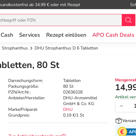
sandkostenfrei ab 34.99 € oder mit Rezept
Sc
 Cash
Services
Rezept einlösen
APO Cash Deals
Strophanthus
DHU Strophanthus D 6 Tabletten
bletten, 80 St
Mengenrab
Darreichungsform:
Tabletten
14,9
Packungsgröße:
80 St
PZN/Art.Nr.:
02636328
Artikel ve
Anbieter/Hersteller:
DHU-Arzneimittel
GmbH & Co. KG
Marke/Präparat:
DHU
Grundpreis:
0,19 €/1 St
Versan
AP