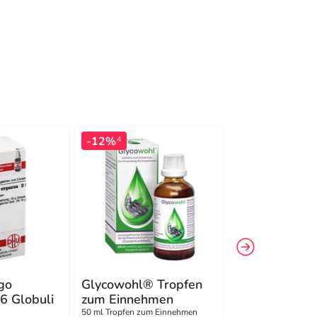
-12%
-11%
4
4
go
Glycowohl® Tropfen
DHU Sepia D
6 Globuli
zum Einnehmen
Globuli
50 ml Tropfen zum Einnehmen
10 g Globuli