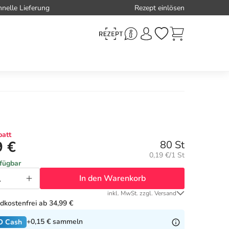
hnelle Lieferung
Rezept einlösen
att
9 €
80 St
Grundpreis:
0,19 €/1 St
rfügbar
In den Warenkorb
inkl. MwSt. zzgl. Versand
dkostenfrei ab 34,99 €
+0,15 €
sammeln
O Cash