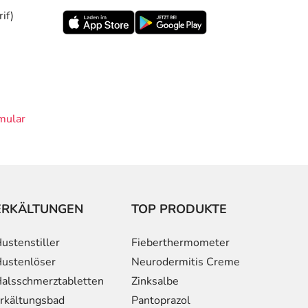
if)
mular
ERKÄLTUNGEN
TOP PRODUKTE
ustenstiller
Fieberthermometer
ustenlöser
Neurodermitis Creme
alsschmerztabletten
Zinksalbe
rkältungsbad
Pantoprazol