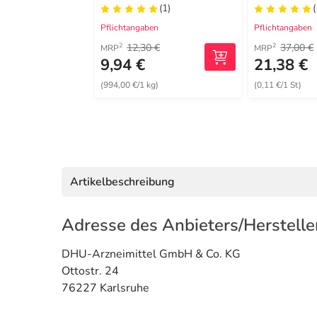
(1)
Pflichtangaben
Pflichtangaben
12,30 €
37,00 €
2
2
MRP
MRP
9,94 €
21,38 €
(994,00 €/1 kg)
(0,11 €/1 St)
Artikelbeschreibung
Adresse des Anbieters/Herstelle
DHU-Arzneimittel GmbH & Co. KG
Ottostr. 24
76227 Karlsruhe