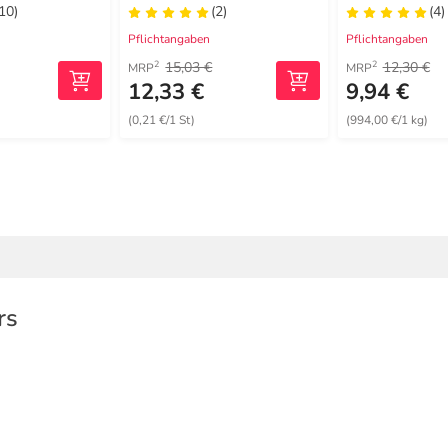
(10)
(2)
(4)
Pflichtangaben
Pflichtangaben
15,03 €
12,30 €
2
2
MRP
MRP
12,33 €
9,94 €
(0,21 €/1 St)
(994,00 €/1 kg)
rs