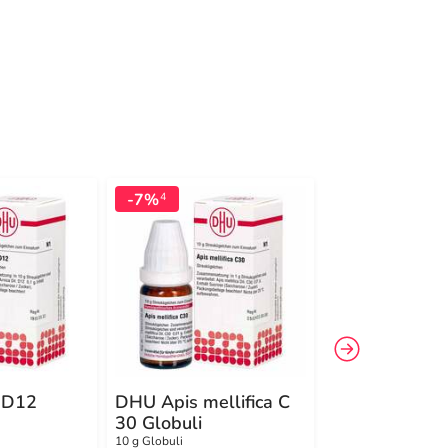
-7%
-20%
4
4
 D12
DHU Apis mellifica C
DHU Nux vom
30 Globuli
Globuli
10 g Globuli
10 g Globuli