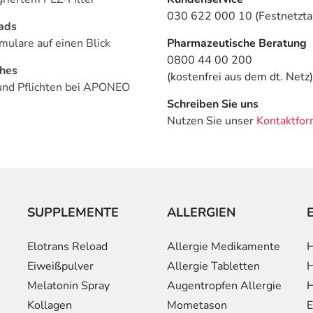
030 622 000 10 (Festnetztar
ads
mulare auf einen Blick
Pharmazeutische Beratung
0800 44 00 200
ches
(kostenfrei aus dem dt. Netz)
und Pflichten bei APONEO
Schreiben Sie uns
Nutzen Sie unser
Kontaktfor
SUPPLEMENTE
ALLERGIEN
Elotrans Reload
Allergie Medikamente
H
Eiweißpulver
Allergie Tabletten
H
Melatonin Spray
Augentropfen Allergie
H
Kollagen
Mometason
E