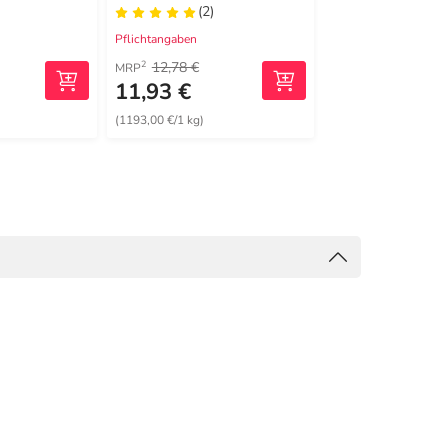
(2)
(1)
Pflichtangaben
Pflichtangaben
12,78 €
12,78 €
2
2
MRP
MRP
11,93 €
10,24 €
(1193,00 €/1 kg)
(1024,00 €/1 kg)