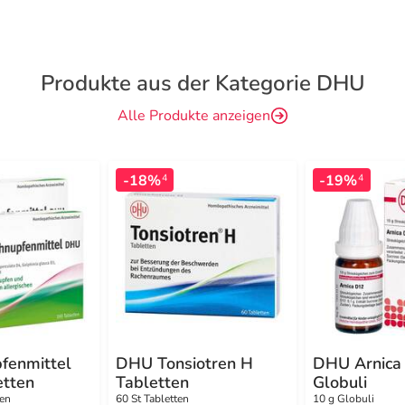
Produkte aus der Kategorie DHU
Alle Produkte anzeigen
-18%
-19%
4
4
fenmittel
DHU Tonsiotren H
DHU Arnica
tten
Tabletten
Globuli
ten
60 St Tabletten
10 g Globuli