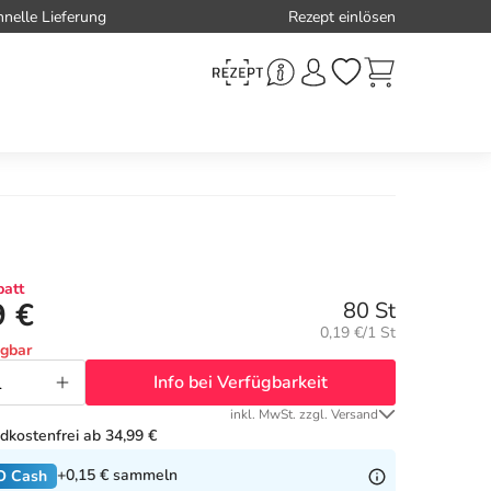
hnelle Lieferung
Rezept einlösen
att
9 €
80 St
Grundpreis:
0,19 €/1 St
ügbar
Info bei Verfügbarkeit
inkl. MwSt. zzgl. Versand
dkostenfrei ab 34,99 €
+0,15 €
sammeln
O Cash