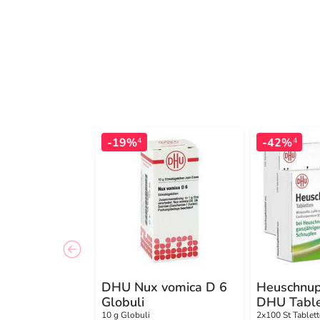
-19%
-42%
4
4
DHU Nux vomica D 6
Heuschnup
Globuli
DHU Table
10 g Globuli
2x100 St Tablet