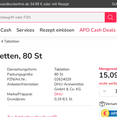
sandkostenfrei ab 34.99 € oder mit Rezept
Sc
 Cash
Services
Rezept einlösen
APO Cash Deals
4 Tabletten
tten, 80 St
Mengenrab
Darreichungsform:
Tabletten
15,0
Packungsgröße:
80 St
PZN/Art.Nr.:
02624029
nicht verf
Anbieter/Hersteller:
DHU-Arzneimittel
GmbH & Co. KG
Marke/Präparat:
DHU
Grundpreis:
0,19 €/1 St
Versan
AP