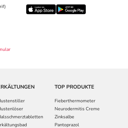
if)
mular
ERKÄLTUNGEN
TOP PRODUKTE
ustenstiller
Fieberthermometer
ustenlöser
Neurodermitis Creme
alsschmerztabletten
Zinksalbe
rkältungsbad
Pantoprazol