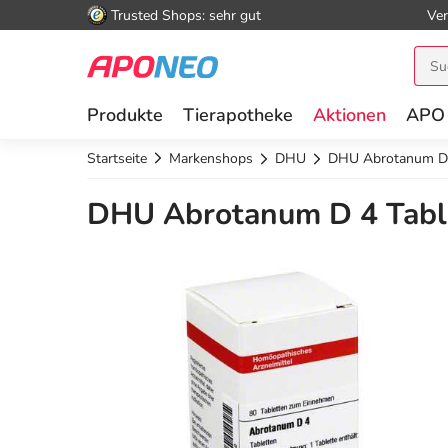
Trusted Shops: sehr gut
Ver
Produkte
Tierapotheke
Aktionen
APO
Startseite
Markenshops
DHU
DHU Abrotanum D 
DHU Abrotanum D 4 Table