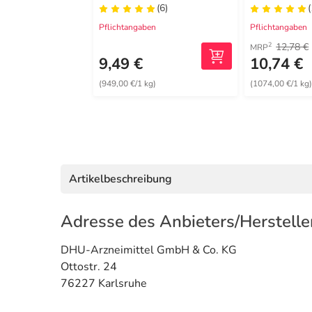
(6)
(
Pflichtangaben
Pflichtangaben
12,78 €
2
MRP
9,49 €
10,74 €
(949,00 €/1 kg)
(1074,00 €/1 kg
Artikelbeschreibung
Adresse des Anbieters/Herstelle
DHU-Arzneimittel GmbH & Co. KG
Ottostr. 24
76227 Karlsruhe