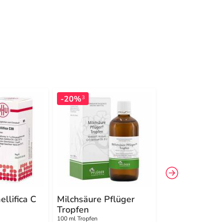
-20%
-11%
3
4
llifica C
Milchsäure Pflüger
DHU Apis mell
Tropfen
12 Globuli
100 ml Tropfen
10 g Globuli