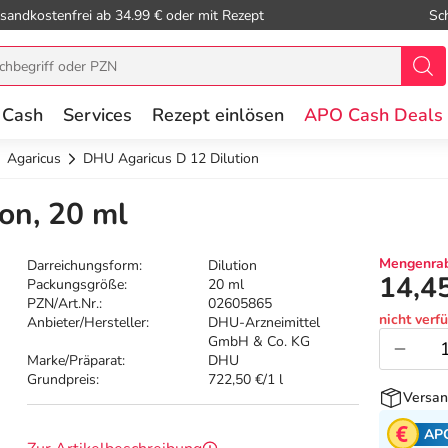
sandkostenfrei ab 34.99 € oder mit Rezept
Sc
 Cash
Services
Rezept einlösen
APO Cash Deals
Agaricus
DHU Agaricus D 12 Dilution
on, 20 ml
Mengenrab
Darreichungsform:
Dilution
14,4
Packungsgröße:
20 ml
PZN/Art.Nr.:
02605865
nicht verf
Anbieter/Hersteller:
DHU-Arzneimittel
GmbH & Co. KG
Marke/Präparat:
DHU
Grundpreis:
722,50 €/1 l
Versan
AP