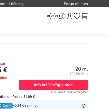
hnelle Lieferung
Rezept einlösen
att
5 €
20 ml
Grundpreis:
722,50 €/1 l
ügbar
Info bei Verfügbarkeit
inkl. MwSt. zzgl. Versand
dkostenfrei ab 34,99 €
+0,14 €
sammeln
O Cash