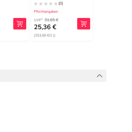
(0)
(2)
Pflichtangaben
Pflichtangaben
31,65 €
12,30 €
1
2
UVP
MRP
25,36 €
10,99 €
(253,60 €/1 l)
(1099,00 €/1 kg)