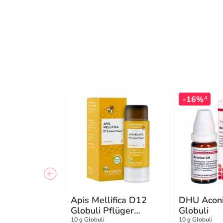
-16%
4
Apis Mellifica D12
DHU Acon
Globuli Pflüger
Globuli
Dosierspender
10 g Globuli
10 g Globuli