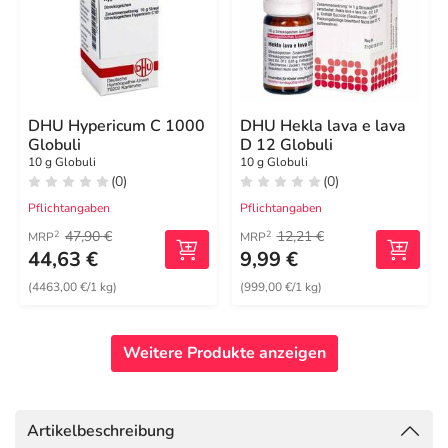
DHU Hypericum C 1000
DHU Hekla lava e lava
Globuli
D 12 Globuli
10 g Globuli
10 g Globuli
(0)
(0)
Pflichtangaben
Pflichtangaben
47,90 €
12,21 €
2
2
MRP
MRP
44,63 €
9,99 €
(4463,00 €/1 kg)
(999,00 €/1 kg)
Weitere Produkte anzeigen
Artikelbeschreibung