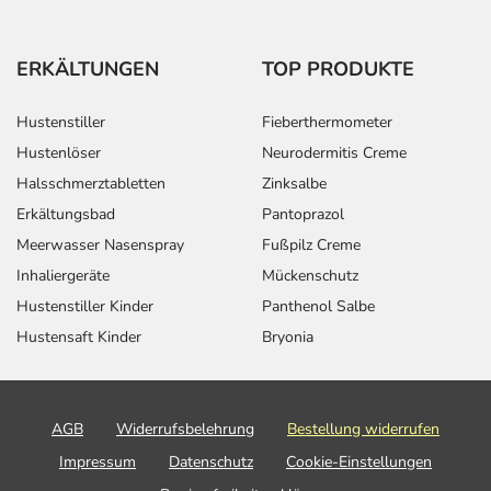
ERKÄLTUNGEN
TOP PRODUKTE
Hustenstiller
Fieberthermometer
Hustenlöser
Neurodermitis Creme
Halsschmerztabletten
Zinksalbe
Erkältungsbad
Pantoprazol
Meerwasser Nasenspray
Fußpilz Creme
Inhaliergeräte
Mückenschutz
Hustenstiller Kinder
Panthenol Salbe
Hustensaft Kinder
Bryonia
AGB
Widerrufsbelehrung
Bestellung widerrufen
Impressum
Datenschutz
Cookie-Einstellungen