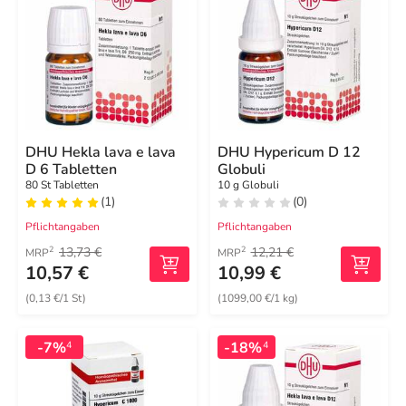
DHU Hekla lava e lava
DHU Hypericum D 12
D 6 Tabletten
Globuli
80 St Tabletten
10 g Globuli
(1)
(0)
Pflichtangaben
Pflichtangaben
13,73 €
12,21 €
2
2
MRP
MRP
10,57 €
10,99 €
(0,13 €/1 St)
(1099,00 €/1 kg)
-7%
-18%
4
4