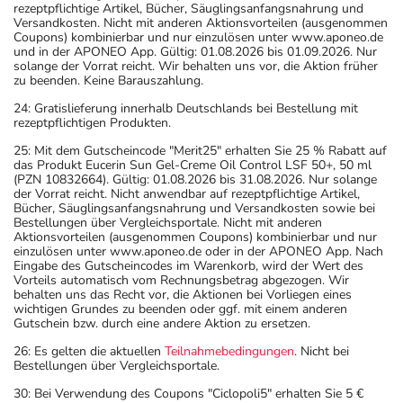
rezeptpflichtige Artikel, Bücher, Säuglingsanfangsnahrung und
Versandkosten. Nicht mit anderen Aktionsvorteilen (ausgenommen
Coupons) kombinierbar und nur einzulösen unter www.aponeo.de
und in der APONEO App. Gültig: 01.08.2026 bis 01.09.2026. Nur
solange der Vorrat reicht. Wir behalten uns vor, die Aktion früher
zu beenden. Keine Barauszahlung.
24: Gratislieferung innerhalb Deutschlands bei Bestellung mit
rezeptpflichtigen Produkten.
25: Mit dem Gutscheincode "Merit25" erhalten Sie 25 % Rabatt auf
das Produkt Eucerin Sun Gel-Creme Oil Control LSF 50+, 50 ml
(PZN 10832664). Gültig: 01.08.2026 bis 31.08.2026. Nur solange
der Vorrat reicht. Nicht anwendbar auf rezeptpflichtige Artikel,
Bücher, Säuglingsanfangsnahrung und Versandkosten sowie bei
Bestellungen über Vergleichsportale. Nicht mit anderen
Aktionsvorteilen (ausgenommen Coupons) kombinierbar und nur
einzulösen unter www.aponeo.de oder in der APONEO App. Nach
Eingabe des Gutscheincodes im Warenkorb, wird der Wert des
Vorteils automatisch vom Rechnungsbetrag abgezogen. Wir
behalten uns das Recht vor, die Aktionen bei Vorliegen eines
wichtigen Grundes zu beenden oder ggf. mit einem anderen
Gutschein bzw. durch eine andere Aktion zu ersetzen.
26: Es gelten die aktuellen
Teilnahmebedingungen
. Nicht bei
Bestellungen über Vergleichsportale.
30: Bei Verwendung des Coupons "Ciclopoli5" erhalten Sie 5 €