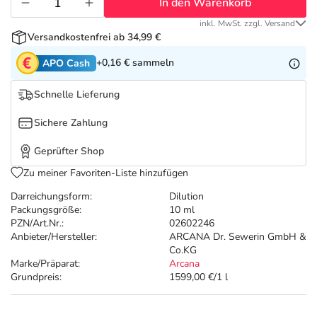
Refluthin, Lasea & Carmenthin Deals
Sport & Fitness
Täglich gut versorgt
In den Warenkorb
inkl. MwSt. zzgl. Versand
Versandkostenfrei ab 34,99 €
Salus Deals
Tierapotheke
+0,16 €
sammeln
APO Cash
Vitamine & Mineralstoffe
Schnelle Lieferung
Sichere Zahlung
Marken
Geprüfter Shop
Zu meiner Favoriten-Liste hinzufügen
Darreichungsform:
Dilution
Packungsgröße:
10 ml
PZN/Art.Nr.:
02602246
Anbieter/Hersteller:
ARCANA Dr. Sewerin GmbH &
Co.KG
Marke/Präparat:
Arcana
Grundpreis:
1599,00 €/1 l