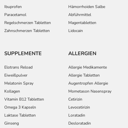
Ibuprofen
Hämorrhoiden Salbe
Paracetamol
Abführmittel
Regelschmerzen Tabletten
Magentabletten
Zahnschmerzen Tabletten
Lidocain
SUPPLEMENTE
ALLERGIEN
Elotrans Reload
Allergie Medikamente
Eiweißpulver
Allergie Tabletten
Melatonin Spray
Augentropfen Allergie
Kollagen
Mometason Nasenspray
Vitamin B12 Tabletten
Cetirizin
Omega 3 Kapseln
Levocetirizin
Laktase Tabletten
Loratadin
Ginseng
Desloratadin