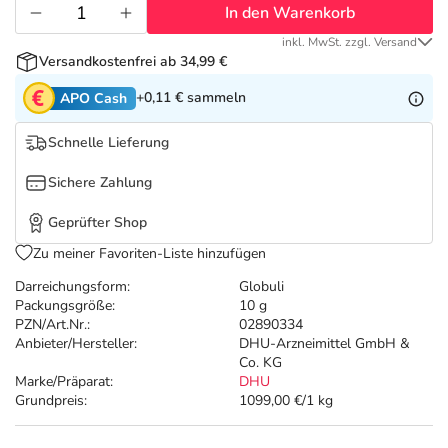
Refluthin, Lasea & Carmenthin Deals
Sport & Fitness
Täglich gut versorgt
In den Warenkorb
inkl. MwSt. zzgl. Versand
Salus Deals
Tierapotheke
Versandkostenfrei ab 34,99 €
+0,11 €
sammeln
APO Cash
Vitamine & Mineralstoffe
Schnelle Lieferung
Marken
Sichere Zahlung
Geprüfter Shop
Zu meiner Favoriten-Liste hinzufügen
Darreichungsform:
Globuli
Packungsgröße:
10 g
PZN/Art.Nr.:
02890334
Anbieter/Hersteller:
DHU-Arzneimittel GmbH &
Co. KG
Marke/Präparat:
DHU
Grundpreis:
1099,00 €/1 kg