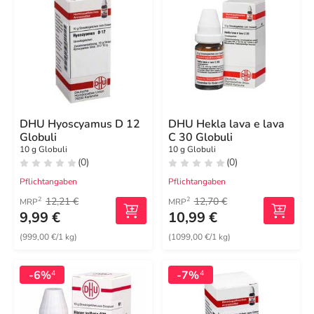
DHU Hyoscyamus D 12
DHU Hekla lava e lava
Globuli
C 30 Globuli
10 g Globuli
10 g Globuli
(0)
(0)
Pflichtangaben
Pflichtangaben
12,21 €
12,70 €
2
2
MRP
MRP
9,99 €
10,99 €
(999,00 €/1 kg)
(1099,00 €/1 kg)
-6%
-7%
4
4