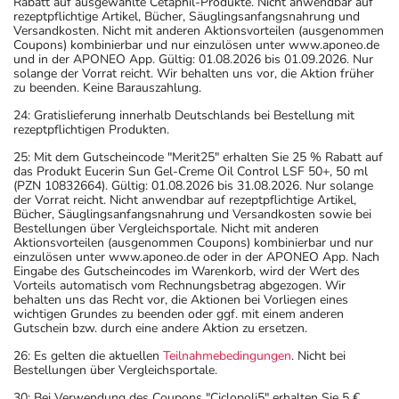
Rabatt auf ausgewählte Cetaphil-Produkte. Nicht anwendbar auf
rezeptpflichtige Artikel, Bücher, Säuglingsanfangsnahrung und
Versandkosten. Nicht mit anderen Aktionsvorteilen (ausgenommen
Coupons) kombinierbar und nur einzulösen unter www.aponeo.de
und in der APONEO App. Gültig: 01.08.2026 bis 01.09.2026. Nur
solange der Vorrat reicht. Wir behalten uns vor, die Aktion früher
zu beenden. Keine Barauszahlung.
24: Gratislieferung innerhalb Deutschlands bei Bestellung mit
rezeptpflichtigen Produkten.
25: Mit dem Gutscheincode "Merit25" erhalten Sie 25 % Rabatt auf
das Produkt Eucerin Sun Gel-Creme Oil Control LSF 50+, 50 ml
(PZN 10832664). Gültig: 01.08.2026 bis 31.08.2026. Nur solange
der Vorrat reicht. Nicht anwendbar auf rezeptpflichtige Artikel,
Bücher, Säuglingsanfangsnahrung und Versandkosten sowie bei
Bestellungen über Vergleichsportale. Nicht mit anderen
Aktionsvorteilen (ausgenommen Coupons) kombinierbar und nur
einzulösen unter www.aponeo.de oder in der APONEO App. Nach
Eingabe des Gutscheincodes im Warenkorb, wird der Wert des
Vorteils automatisch vom Rechnungsbetrag abgezogen. Wir
behalten uns das Recht vor, die Aktionen bei Vorliegen eines
wichtigen Grundes zu beenden oder ggf. mit einem anderen
Gutschein bzw. durch eine andere Aktion zu ersetzen.
26: Es gelten die aktuellen
Teilnahmebedingungen
. Nicht bei
Bestellungen über Vergleichsportale.
30: Bei Verwendung des Coupons "Ciclopoli5" erhalten Sie 5 €