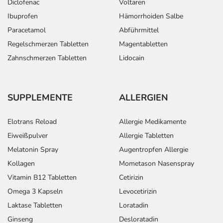
Diclofenac
Voltaren
Ibuprofen
Hämorrhoiden Salbe
Paracetamol
Abführmittel
Regelschmerzen Tabletten
Magentabletten
Zahnschmerzen Tabletten
Lidocain
SUPPLEMENTE
ALLERGIEN
Elotrans Reload
Allergie Medikamente
Eiweißpulver
Allergie Tabletten
Melatonin Spray
Augentropfen Allergie
Kollagen
Mometason Nasenspray
Vitamin B12 Tabletten
Cetirizin
Omega 3 Kapseln
Levocetirizin
Laktase Tabletten
Loratadin
Ginseng
Desloratadin