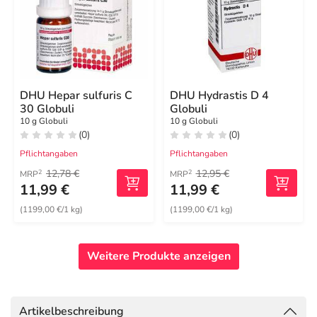
DHU Hepar sulfuris C
DHU Hydrastis D 4
30 Globuli
Globuli
10 g Globuli
10 g Globuli
(0)
(0)
Pflichtangaben
Pflichtangaben
12,78 €
12,95 €
2
2
MRP
MRP
11,99 €
11,99 €
(1199,00 €/1 kg)
(1199,00 €/1 kg)
Weitere Produkte anzeigen
Artikelbeschreibung