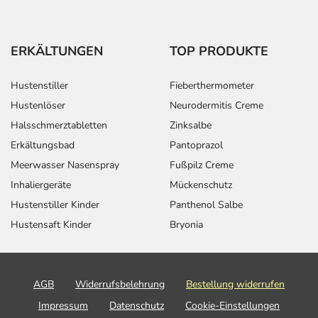
ERKÄLTUNGEN
TOP PRODUKTE
Hustenstiller
Fieberthermometer
Hustenlöser
Neurodermitis Creme
Halsschmerztabletten
Zinksalbe
Erkältungsbad
Pantoprazol
Meerwasser Nasenspray
Fußpilz Creme
Inhaliergeräte
Mückenschutz
Hustenstiller Kinder
Panthenol Salbe
Hustensaft Kinder
Bryonia
AGB
Widerrufsbelehrung
Bestellung widerrufen
Impressum
Datenschutz
Cookie-Einstellungen