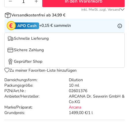
Refluthin, Lasea & Carmenthin Deals
Sport & Fitness
Täglich gut versorgt
In den Warenkorb
inkl. MwSt. zzgl. Versand
Versandkostenfrei ab 34,99 €
Salus Deals
Tierapotheke
+0,15 €
sammeln
APO Cash
Vitamine & Mineralstoffe
Schnelle Lieferung
Sichere Zahlung
Marken
Geprüfter Shop
Zu meiner Favoriten-Liste hinzufügen
Darreichungsform:
Dilution
Packungsgröße:
10 ml
PZN/Art.Nr.:
02601376
Anbieter/Hersteller:
ARCANA Dr. Sewerin GmbH &
Co.KG
Marke/Präparat:
Arcana
Grundpreis:
1499,00 €/1 l