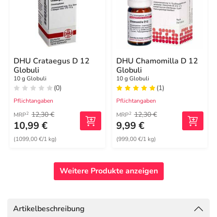
DHU Crataegus D 12
DHU Chamomilla D 12
Globuli
Globuli
10 g Globuli
10 g Globuli
(0)
(1)
Pflichtangaben
Pflichtangaben
12,30 €
12,30 €
2
2
MRP
MRP
10,99 €
9,99 €
(1099,00 €/1 kg)
(999,00 €/1 kg)
Weitere Produkte anzeigen
Artikelbeschreibung