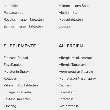
Ibuprofen
Hämorrhoiden Salbe
Paracetamol
Abführmittel
Regelschmerzen Tabletten
Magentabletten
Zahnschmerzen Tabletten
Lidocain
SUPPLEMENTE
ALLERGIEN
Elotrans Reload
Allergie Medikamente
Eiweißpulver
Allergie Tabletten
Melatonin Spray
Augentropfen Allergie
Kollagen
Mometason Nasenspray
Vitamin B12 Tabletten
Cetirizin
Omega 3 Kapseln
Levocetirizin
Laktase Tabletten
Loratadin
Ginseng
Desloratadin