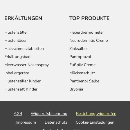
ERKÄLTUNGEN
TOP PRODUKTE
Hustenstiller
Fieberthermometer
Hustenlöser
Neurodermitis Creme
Halsschmerztabletten
Zinksalbe
Erkältungsbad
Pantoprazol
Meerwasser Nasenspray
Fußpilz Creme
Inhaliergeräte
Mückenschutz
Hustenstiller Kinder
Panthenol Salbe
Hustensaft Kinder
Bryonia
AGB
Widerrufsbelehrung
Bestellung widerrufen
Impressum
Datenschutz
Cookie-Einstellungen