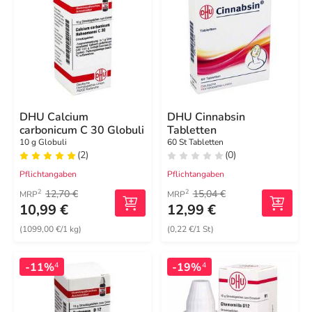
DHU Calcium
DHU Cinnabsin
carbonicum C 30 Globuli
Tabletten
10 g Globuli
60 St Tabletten
(2)
(0)
Pflichtangaben
Pflichtangaben
12,70 €
15,04 €
2
2
MRP
MRP
10,99 €
12,99 €
(1099,00 €/1 kg)
(0,22 €/1 St)
-11%
-19%
4
4