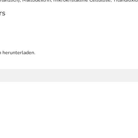
lanzlich), Maltodextrin, mikrokristalline Cellulose, Titandioxid
rs
n herunterladen.