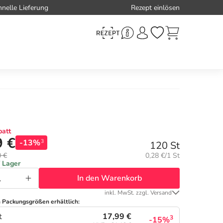
hnelle Lieferung
Rezept einlösen
att
9 €
-13%
3
120 St
Grundpreis:
0 €
0,28 €/1 St
f Lager
In den Warenkorb
inkl. MwSt. zzgl. Versand
n Packungsgrößen erhältlich:
17,99 €
t
3
-15%