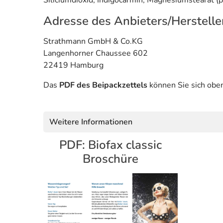
Siliciumdioxid, Indigocarmin, Magnesiumstearat (pf
Adresse des Anbieters/Herstelle
Strathmann GmbH & Co.KG
Langenhorner Chaussee 602
22419 Hamburg
Das
PDF des Beipackzettels
können Sie sich obe
Weitere Informationen
PDF: Biofax classic
Broschüre