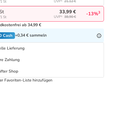
UVP¹
21,12 €
/1 St
33,99 €
St
3
-13%
UVP¹
38,90 €
/1 St
dkostenfrei ab 34,99 €
+0,34 €
sammeln
O Cash
lle Lieferung
re Zahlung
fter Shop
er Favoriten-Liste hinzufügen