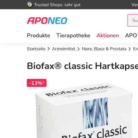
Trusted Shops: sehr gut
Ver
Produkte
Tierapotheke
Aktionen
APO
Startseite
Arzneimittel
Niere, Blase & Prostata
En
Biofax® classic Hartkapse
-13%
3