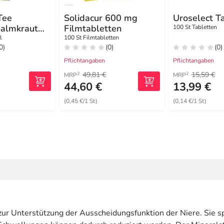
Tee
Solidacur 600 mg
Uroselect T
halmkraut
Filmtabletten
100 St Tabletten
erbeutel
l
100 St Filmtabletten
0)
(0)
(0)
Pflichtangaben
Pflichtangaben
49,81 €
15,59 €
2
2
MRP
MRP
44,60 €
13,99 €
(0,45 €/1 St)
(0,14 €/1 St)
l zur Unterstützung der Ausscheidungsfunktion der Niere. Sie s