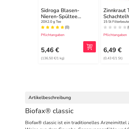
Sidroga Blasen-
Zinnkraut 
Nieren-Spültee
Schachtel
Filterbeutel
Salus Filt
20X2.0 g Tee
15 St Filterbeute
(8)
(
Pflichtangaben
Pflichtangaben
5,46 €
6,49 €
(136,50 €/1 kg)
(0,43 €/1 St)
Artikelbeschreibung
Biofax® classic
Biofax® classic ist ein traditionelles Arzneimitte