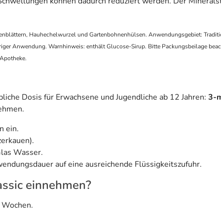
wellungen können dadurch reduziert werden. Der Mineralstof
kenblättern, Hauhechelwurzel und Gartenbohnenhülsen. Anwendungsgebiet: Tradition
hriger Anwendung. Warnhinweis: enthält Glucose-Sirup. Bitte Packungsbeilage beac
r Apotheke.
 übliche Dosis für Erwachsene und Jugendliche ab 12 Jahren:
3-m
nehmen.
 ein.
zerkauen).
Glas Wasser.
endungsdauer auf eine ausreichende Flüssigkeitszufuhr.
assic einnehmen?
4 Wochen.