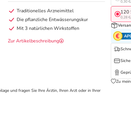
0,30 €
Traditionelles Arzneimittel
120 
0,28 €
Die pflanzliche Entwässerungskur
Versan
Mit 3 natürlichen Wirkstoffen
AP
Zur Artikelbeschreibung
Schne
Siche
Geprü
Zu mein
ge und fragen Sie Ihre Ärztin, Ihren Arzt oder in Ihrer