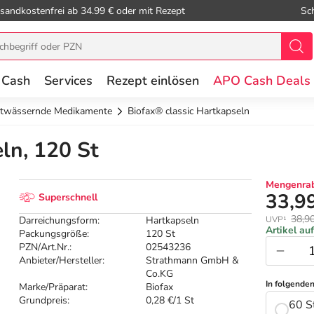
sandkostenfrei ab 34.99 € oder mit Rezept
Sc
 Cash
Services
Rezept einlösen
APO Cash Deals
twässernde Medikamente
Biofax® classic Hartkapseln
ln, 120 St
Mengenrab
33,9
Superschnell
38,9
Darreichungsform:
Hartkapseln
UVP¹
Artikel au
Packungsgröße:
120 St
PZN/Art.Nr.:
02543236
Anbieter/Hersteller:
Strathmann GmbH &
Co.KG
In folgende
Marke/Präparat:
Biofax
Grundpreis:
0,28 €/1 St
60 S