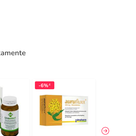
kamente
-6%
-12%
4
3