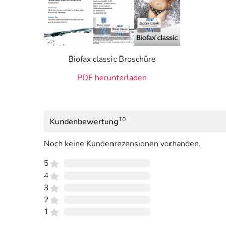
Biofax classic Broschüre
PDF herunterladen
10
Kundenbewertung
Noch keine Kundenrezensionen vorhanden.
5
4
3
2
1