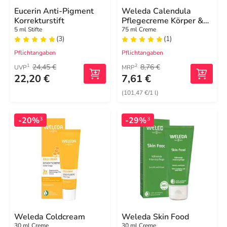
Eucerin Anti-Pigment
Weleda Calendula
Korrekturstift
Pflegecreme Körper &
Gesicht
5 ml Stifte
75 ml Creme
(3)
(1)
Pflichtangaben
Pflichtangaben
24,45 €
8,76 €
1
2
UVP
MRP
22,20 €
7,61 €
(101,47 €/1 l)
-20%
-29%
3
3
Weleda Coldcream
Weleda Skin Food
30 ml Creme
30 ml Creme