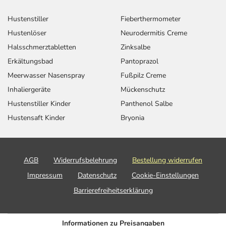
Hustenstiller
Fieberthermometer
Hustenlöser
Neurodermitis Creme
Halsschmerztabletten
Zinksalbe
Erkältungsbad
Pantoprazol
Meerwasser Nasenspray
Fußpilz Creme
Inhaliergeräte
Mückenschutz
Hustenstiller Kinder
Panthenol Salbe
Hustensaft Kinder
Bryonia
AGB
Widerrufsbelehrung
Bestellung widerrufen
Impressum
Datenschutz
Cookie-Einstellungen
Barrierefreiheitserklärung
Informationen zu Preisangaben