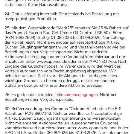
zu beenden. Keine Barauszahlung.
24: Gratislieferung innerhalb Deutschlands bei Bestellung mit
rezeptpflichtigen Produkten.
25: Mit dem Gutscheincode "Merit25" erhalten Sie 25 % Rabatt auf
das Produkt Eucerin Sun Gel-Creme Oil Control LSF 50+, 50 ml
(PZN 10832664). Gültig: 01.08.2026 bis 31.08.2026. Nur solange
der Vorrat reicht. Nicht anwendbar auf rezeptpflichtige Artikel,
Bücher, Säuglingsanfangsnahrung und Versandkosten sowie bei
Bestellungen über Vergleichsportale. Nicht mit anderen
Aktionsvorteilen (ausgenommen Coupons) kombinierbar und nur
einzulösen unter www.aponeo.de oder in der APONEO App. Nach
Eingabe des Gutscheincodes im Warenkorb, wird der Wert des
Vorteils automatisch vom Rechnungsbetrag abgezogen. Wir
behalten uns das Recht vor, die Aktionen bei Vorliegen eines
wichtigen Grundes zu beenden oder ggf. mit einem anderen
Gutschein bzw. durch eine andere Aktion zu ersetzen.
26: Es gelten die aktuellen
Teilnahmebedingungen
. Nicht bei
Bestellungen über Vergleichsportale.
30: Bei Verwendung des Coupons "Ciclopoli5" erhalten Sie 5 €
Rabatt auf PZN 8907142. Nicht anwendbar auf rezeptpflichtige
Artikel, Bücher, Säuglingsanfangsnahrung und Versandkosten.
Nicht mit anderen Aktionsvorteilen (ausgenommen Coupons)
kombinierbar und nur einzulösen unter www.aponeo.de und in der
APONEO App. Gültig: 06.08.2026 bis 31.08.2026. Nur solange der