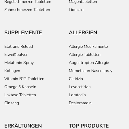
Regelschmerzen Tabletten
Magentabletten
Zahnschmerzen Tabletten
Lidocain
SUPPLEMENTE
ALLERGIEN
Elotrans Reload
Allergie Medikamente
Eiweißpulver
Allergie Tabletten
Melatonin Spray
Augentropfen Allergie
Kollagen
Mometason Nasenspray
Vitamin B12 Tabletten
Cetirizin
Omega 3 Kapseln
Levocetirizin
Laktase Tabletten
Loratadin
Ginseng
Desloratadin
ERKÄLTUNGEN
TOP PRODUKTE