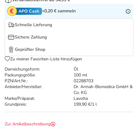
Refluthin, Lasea & Carmenthin Deals
Sport & Fitness
Täglich gut versorgt
+0,20 €
sammeln
APO Cash
Salus Deals
Tierapotheke
Schnelle Lieferung
Vitamine & Mineralstoffe
Sichere Zahlung
Geprüfter Shop
Marken
Zu meiner Favoriten-Liste hinzufügen
Darreichungsform:
Öl
Packungsgröße:
100 ml
PZN/Art.Nr.:
02288703
Anbieter/Hersteller:
Dr. Armah-Biomedica GmbH &
Co. KG
Marke/Präparat:
Lavolta
Grundpreis:
199,90 €/1 l
Zur Artikelbeschreibung