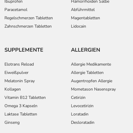
Ibuprofen
Hämorrhoiden Salbe
Paracetamol
Abführmittel
Regelschmerzen Tabletten
Magentabletten
Zahnschmerzen Tabletten
Lidocain
SUPPLEMENTE
ALLERGIEN
Elotrans Reload
Allergie Medikamente
Eiweißpulver
Allergie Tabletten
Melatonin Spray
Augentropfen Allergie
Kollagen
Mometason Nasenspray
Vitamin B12 Tabletten
Cetirizin
Omega 3 Kapseln
Levocetirizin
Laktase Tabletten
Loratadin
Ginseng
Desloratadin