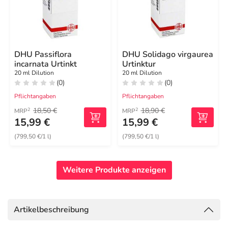
DHU Passiflora
DHU Solidago virgaurea
incarnata Urtinkt
Urtinktur
20 ml Dilution
20 ml Dilution
(0)
(0)
Pflichtangaben
Pflichtangaben
18,50 €
18,90 €
2
2
MRP
MRP
15,99 €
15,99 €
(799,50 €/1 l)
(799,50 €/1 l)
Weitere Produkte anzeigen
Artikelbeschreibung