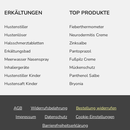
ERKÄLTUNGEN
TOP PRODUKTE
Hustenstiller
Fieberthermometer
Hustenlöser
Neurodermitis Creme
Halsschmerztabletten
Zinksalbe
Erkältungsbad
Pantoprazol
Meerwasser Nasenspray
Fußpilz Creme
Inhaliergeräte
Mückenschutz
Hustenstiller Kinder
Panthenol Salbe
Hustensaft Kinder
Bryonia
AGB
Widerrufsbelehrung
Bestellung widerrufen
Impressum
Datenschutz
Cookie-Einstellungen
Barrierefreiheitserklärung