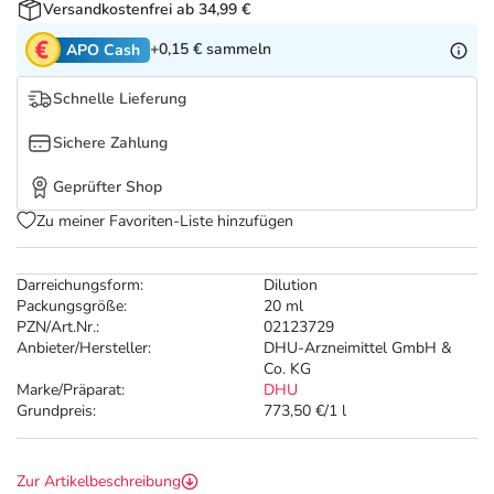
Refluthin, Lasea & Carmenthin Deals
Sport & Fitness
Täglich gut versorgt
Versandkostenfrei ab 34,99 €
+0,15 €
sammeln
APO Cash
Salus Deals
Tierapotheke
Schnelle Lieferung
Vitamine & Mineralstoffe
Sichere Zahlung
Geprüfter Shop
Marken
Zu meiner Favoriten-Liste hinzufügen
Darreichungsform:
Dilution
Packungsgröße:
20 ml
PZN/Art.Nr.:
02123729
Anbieter/Hersteller:
DHU-Arzneimittel GmbH &
Co. KG
Marke/Präparat:
DHU
Grundpreis:
773,50 €/1 l
Zur Artikelbeschreibung