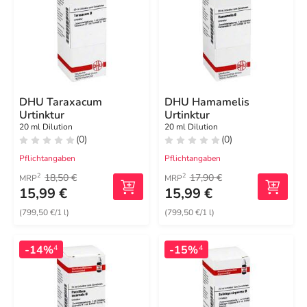
DHU Taraxacum
DHU Hamamelis
Urtinktur
Urtinktur
20 ml Dilution
20 ml Dilution
(0)
(0)
Pflichtangaben
Pflichtangaben
18,50 €
17,90 €
2
2
MRP
MRP
15,99 €
15,99 €
(799,50 €/1 l)
(799,50 €/1 l)
-14%
-15%
4
4