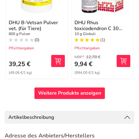
DHU B-Vetsan Pulver
DHU Rhus
vet. (für Tiere)
toxicodendron C 30
Globuli
800 g Pulver
10 g Globuli
(0)
(1)
Pflichtangaben
Pflichtangaben
12,78 €
2
MRP
39,25 €
9,94 €
(49,06 €/1 kg)
(994,00 €/1 kg)
Weitere Produkte anzeigen
Artikelbeschreibung
Adresse des Anbieters/Herstellers