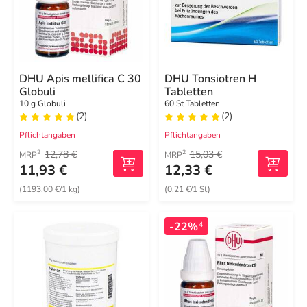
DHU Apis mellifica C 30
DHU Tonsiotren H
Globuli
Tabletten
10 g Globuli
60 St Tabletten
(2)
(2)
Pflichtangaben
Pflichtangaben
12,78 €
15,03 €
2
2
MRP
MRP
11,93 €
12,33 €
(1193,00 €/1 kg)
(0,21 €/1 St)
-22%
4