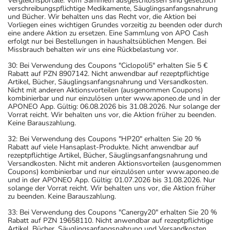
Vergleichsportale. Vom Sammeln ausgeschlossen sind gesetzlich
verschreibungspflichtige Medikamente, Säuglingsanfangsnahrung
und Bücher. Wir behalten uns das Recht vor, die Aktion bei
Vorliegen eines wichtigen Grundes vorzeitig zu beenden oder durch
eine andere Aktion zu ersetzen. Eine Sammlung von APO Cash
erfolgt nur bei Bestellungen in haushaltsüblichen Mengen. Bei
Missbrauch behalten wir uns eine Rückbelastung vor.
30: Bei Verwendung des Coupons "Ciclopoli5" erhalten Sie 5 €
Rabatt auf PZN 8907142. Nicht anwendbar auf rezeptpflichtige
Artikel, Bücher, Säuglingsanfangsnahrung und Versandkosten.
Nicht mit anderen Aktionsvorteilen (ausgenommen Coupons)
kombinierbar und nur einzulösen unter www.aponeo.de und in der
APONEO App. Gültig: 06.08.2026 bis 31.08.2026. Nur solange der
Vorrat reicht. Wir behalten uns vor, die Aktion früher zu beenden.
Keine Barauszahlung.
32: Bei Verwendung des Coupons "HP20" erhalten Sie 20 %
Rabatt auf viele Hansaplast-Produkte. Nicht anwendbar auf
rezeptpflichtige Artikel, Bücher, Säuglingsanfangsnahrung und
Versandkosten. Nicht mit anderen Aktionsvorteilen (ausgenommen
Coupons) kombinierbar und nur einzulösen unter www.aponeo.de
und in der APONEO App. Gültig: 01.07.2026 bis 31.08.2026. Nur
solange der Vorrat reicht. Wir behalten uns vor, die Aktion früher
zu beenden. Keine Barauszahlung.
33: Bei Verwendung des Coupons "Canergy20" erhalten Sie 20 %
Rabatt auf PZN 19658110. Nicht anwendbar auf rezeptpflichtige
Artikel, Bücher, Säuglingsanfangsnahrung und Versandkosten.