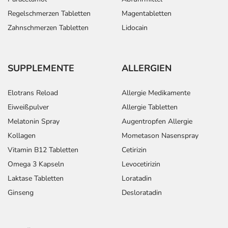
Regelschmerzen Tabletten
Magentabletten
Zahnschmerzen Tabletten
Lidocain
SUPPLEMENTE
ALLERGIEN
Elotrans Reload
Allergie Medikamente
Eiweißpulver
Allergie Tabletten
Melatonin Spray
Augentropfen Allergie
Kollagen
Mometason Nasenspray
Vitamin B12 Tabletten
Cetirizin
Omega 3 Kapseln
Levocetirizin
Laktase Tabletten
Loratadin
Ginseng
Desloratadin