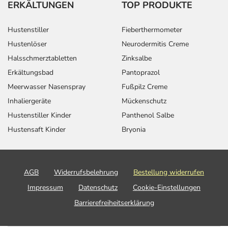
ERKÄLTUNGEN
TOP PRODUKTE
Hustenstiller
Fieberthermometer
Hustenlöser
Neurodermitis Creme
Halsschmerztabletten
Zinksalbe
Erkältungsbad
Pantoprazol
Meerwasser Nasenspray
Fußpilz Creme
Inhaliergeräte
Mückenschutz
Hustenstiller Kinder
Panthenol Salbe
Hustensaft Kinder
Bryonia
AGB
Widerrufsbelehrung
Bestellung widerrufen
Impressum
Datenschutz
Cookie-Einstellungen
Barrierefreiheitserklärung