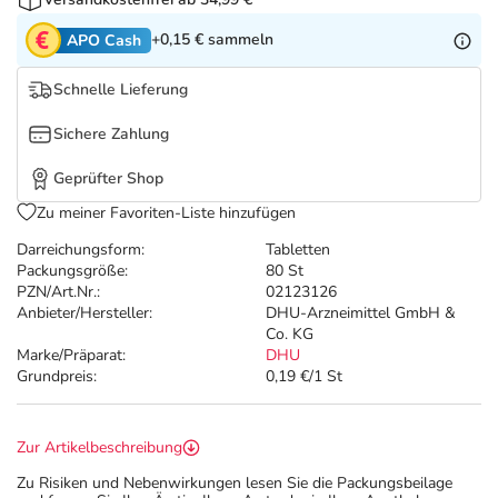
Refluthin, Lasea & Carmenthin Deals
Sport & Fitness
Täglich gut versorgt
+0,15 €
sammeln
APO Cash
Salus Deals
Tierapotheke
Schnelle Lieferung
Vitamine & Mineralstoffe
Sichere Zahlung
Geprüfter Shop
Marken
Zu meiner Favoriten-Liste hinzufügen
Darreichungsform:
Tabletten
Packungsgröße:
80 St
PZN/Art.Nr.:
02123126
Anbieter/Hersteller:
DHU-Arzneimittel GmbH &
Co. KG
Marke/Präparat:
DHU
Grundpreis:
0,19 €/1 St
Zur Artikelbeschreibung
Zu Risiken und Nebenwirkungen lesen Sie die Packungsbeilage