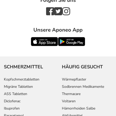
Folgen Sie uns
Unsere Aponeo App
SCHMERZMITTEL
HÄUFIG GESUCHT
Kopfschmerztabletten
Wärmepflaster
Migräne Tabletten
Sodbrennen Medikamente
ASS Tabletten
Thermacare
Diclofenac
Voltaren
Ibuprofen
Hämorrhoiden Salbe
Paracetamol
Abführmittel